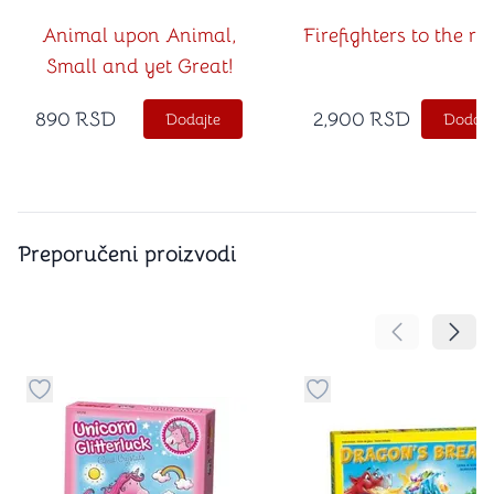
Animal upon Animal,
Firefighters to the re
Small and yet Great!
890
RSD
2,900
RSD
Dodajte
Dodajt
Preporučeni proizvodi
Pomeranje sa
Pomer
Dugme za dodavanje stvari u kategoriju omiljeno
Dugme za dodavanje st