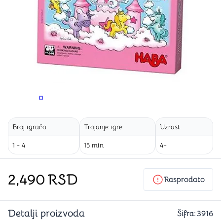
PROMENITE UGAO GLEDANJA
PROMENITE UGAO GLEDANJA
Broj igrača
Trajanje igre
Uzrast
1 - 4
15 min
4+
2,490
RSD
Rasprodato
Detalji proizvoda
Šifra:
3916