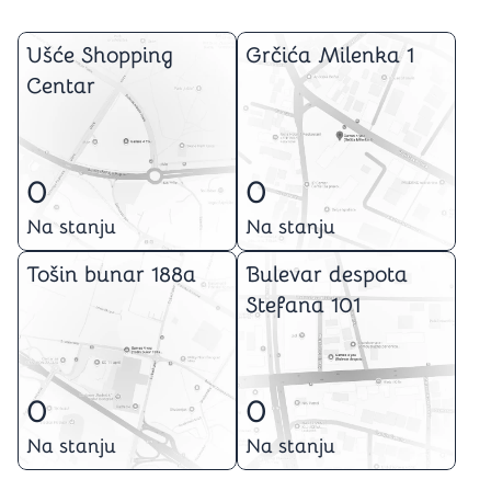
Ušće Shopping
Grčića Milenka 1
Centar
0
0
Na stanju
Na stanju
Tošin bunar 188a
Bulevar despota
Stefana 101
0
0
Na stanju
Na stanju