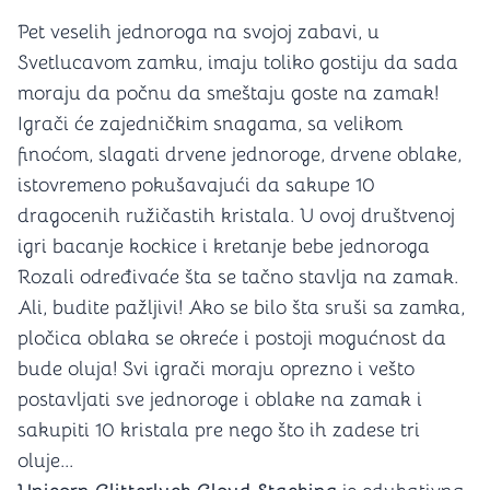
Pet veselih jednoroga na svojoj zabavi, u
Svetlucavom zamku, imaju toliko gostiju da sada
moraju da počnu da smeštaju goste na zamak!
Igrači će zajedničkim snagama, sa velikom
finoćom, slagati drvene jednoroge, drvene oblake,
istovremeno pokušavajući da sakupe 10
dragocenih ružičastih kristala. U ovoj društvenoj
igri bacanje kockice i kretanje bebe jednoroga
Rozali određivaće šta se tačno stavlja na zamak.
Ali, budite pažljivi! Ako se bilo šta sruši sa zamka,
pločica oblaka se okreće i postoji mogućnost da
bude oluja! Svi igrači moraju oprezno i vešto
postavljati sve jednoroge i oblake na zamak i
sakupiti 10 kristala pre nego što ih zadese tri
oluje...