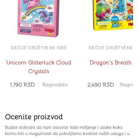
DEČIJE DRUŠTVENE IGRE
DEČIJE DRUŠTVENE I
Unicorn Glitterluck Cloud
Dragon's Breath (5
Crystals
1,790
RSD
2,490
RSD
Rasprodato
Rasprod
Ocenite proizvod
Budite slobodni da nam ostavite Vaše mišljenje i utiske kako
bismo bili u mogućnosti da poboljšamo kvalitet naših usluga i u