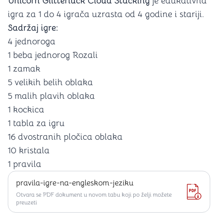
Unicorn Glitterluck Cloud Stacking
je edukativna
igra za 1 do 4 igrača uzrasta od 4 godine i stariji.
Sadržaj igre:
4 jednoroga
1 beba jednorog Rozali
1 zamak
5 velikih belih oblaka
5 malih plavih oblaka
1 kockica
1 tabla za igru
16 dvostranih pločica oblaka
10 kristala
1 pravila
pravila-igre-na-engleskom-jeziku
Otvara se PDF dokument u novom tabu koji po želji možete
preuzeti