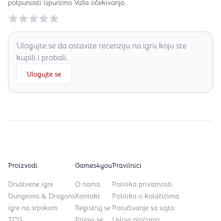
potpunosti ispunimo Vaša očekivanja.
Reviews
Ulogujte se da ostavite recenziju na igru koju ste
kupili i probali.
Ulogujte se
Proizvodi
Games4you
Pravilnici
Društvene igre
O nama
Politika privatnosti
Dungeons & Dragons
Kontakt
Politika o kolačićima
Igre na srpskom
Registruj se
Poručivanje sa sajta
TCG
Prijavi se
Uslovi plaćanja