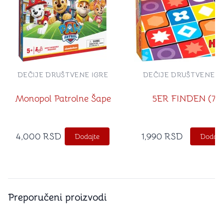
DEČIJE DRUŠTVENE IGRE
DEČIJE DRUŠTVENE I
Monopol Patrolne Šape
5ER FINDEN (7+
4,000
RSD
1,990
RSD
Dodajte
Dodajt
Preporučeni proizvodi