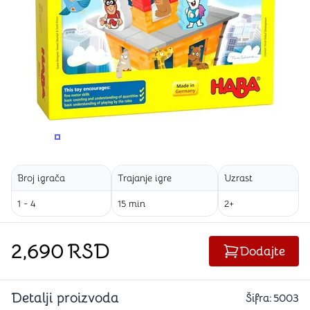
PROMENITE UGAO GLEDANJA
PROMENITE UGAO GLEDANJA
PROMENITE
Broj igrača
Trajanje igre
Uzrast
1 - 4
15 min
2+
2,690
RSD
Dodajte
Detalji proizvoda
Šifra:
5003