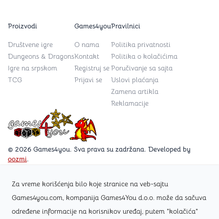
Proizvodi
Games4you
Pravilnici
Društvene igre
O nama
Politika privatnosti
Dungeons & Dragons
Kontakt
Politika o kolačićima
Igre na srpskom
Registruj se
Poručivanje sa sajta
TCG
Prijavi se
Uslovi plaćanja
Zamena artikla
Reklamacije
Games4you logo
© 2026 Games4you. Sva prava su zadržana. Developed by
oozmi
.
Za vreme korišćenja bilo koje stranice na veb-sajtu
Posetite Facebook stranicu /Games4you.rs
Games4you.com, kompanija Games4You d.o.o. može da sačuva
određene informacije na korisnikov uređaj, putem "kolačića"
Zapratite Instagram profil @games4yours