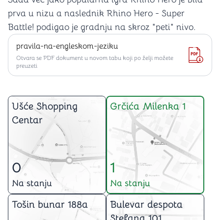
prva u nizu a naslednik Rhino Hero - Super
Battle! podigao je gradnju na skroz "peti" nivo.
pravila-na-engleskom-jeziku
Otvara se PDF dokument u novom tabu koji po želji možete
preuzeti
Ušće Shopping
Grčića Milenka 1
Centar
0
1
Na stanju
Na stanju
Tošin bunar 188a
Bulevar despota
Stefana 101