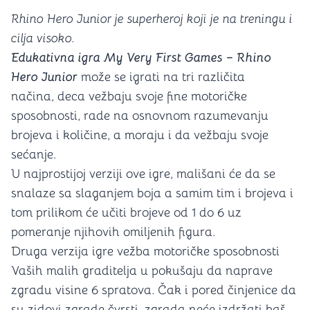
Rhino Hero Junior je superheroj koji je na treningu i
cilja visoko.
Edukativna igra My Very First Games – Rhino
Hero Junior
može se igrati na tri različita
načina, deca vežbaju svoje fine motoričke
sposobnosti, rade na osnovnom razumevanju
brojeva i količine, a moraju i da vežbaju svoje
sećanje.
U najprostijoj verziji ove igre, mališani će da se
snalaze sa slaganjem boja a samim tim i brojeva i
tom prilikom će učiti brojeve od 1 do 6 uz
pomeranje njihovih omiljenih figura.
Druga verzija igre vežba motoričke sposobnosti
Vaših malih graditelja u pokušaju da naprave
zgradu visine 6 spratova. Čak i pored činjenice da
su zidovi zgrade čvrsti, zgrada neće izdržati baš