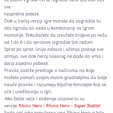
sve
nespretne poteze.
Dok u trećoj verziji igre morate da sagradite tu
istu zgradu ali sada u kombinaciji sa igrom
mamorije. Pokušaćete da izvučete brojeve po redu
od 1 do 6 i da spratove izgradite tim redom.
Sprat po sprat, linija zabave i učenja postaje sve
strmija, sve dok heroj nosorog ne dođe do vrha i
deca zajedno pobede.
Pravila sadrže predloge o načinima na koje
možete pomoći svojim malim graditeljima da bolje
nauče pravila i razumeju ključne koncepte koji se
uče i uvežbavaju u igri.
Ako želite veće i složenije izazove tu su
verzije
Rhino Hero
i
Rhino Hero - Super Battle!
.
Sada već jako popularna igra Rhino Hero je bila