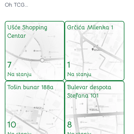
Oh TCG...
Ušće Shopping
Grčića Milenka 1
Centar
7
1
Na stanju
Na stanju
Tošin bunar 188a
Bulevar despota
Stefana 101
10
8