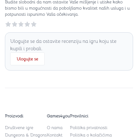
Budite slobodni da nam ostavite Vaše mišljenje i utiske kako
bismo bili u mogućnosti da poboljšamo kvalitet naših usluga i u
potpunosti ispunimo Vaša očekivanja.
Reviews
Ulogujte se da ostavite recenziju na igru koju ste
kupili i probali.
Ulogujte se
Proizvodi
Games4you
Pravilnici
Društvene igre
O nama
Politika privatnosti
Dungeons & Dragons
Kontakt
Politika o kolačićima