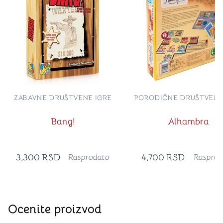
ZABAVNE DRUŠTVENE IGRE
PORODIČNE DRUŠTVENE
Bang!
Alhambra
3,300
RSD
4,700
RSD
Rasprodato
Rasprod
Ocenite proizvod