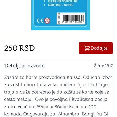
250
RSD
Dodajte
Detalji proizvoda
Šifra:
2317
Zaštite za karte proizvođača Kaissa. Odličan izbor
za zaštitu karata iz vaše omiljene igre. Da bi igra
trajala duže potrebno je da zaštitite karte koje se
često mešaju.. Ovo je povoljna i kvalitetna opcija
za to. Veličina: 59mm x 86mm Kolicina: 100
komada Odgovaraju za: Alhambra, Bang!, Yu Gi