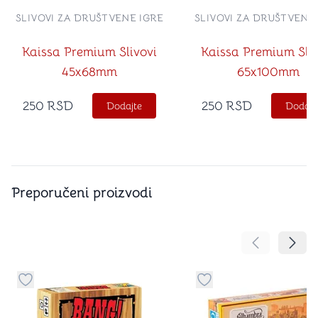
SLIVOVI ZA DRUŠTVENE IGRE
SLIVOVI ZA DRUŠTVENE
Kaissa Premium Slivovi
Kaissa Premium Sliv
45x68mm
65x100mm
250
RSD
250
RSD
Dodajte
Dodajt
Preporučeni proizvodi
Pomeranje sa
Pomer
Dugme za dodavanje stvari u kategoriju omiljeno
Dugme za dodavanje st