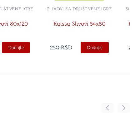
RUŠTVENE IGRE
SLIVOVI ZA DRUŠTVENE IGRE
SLIVO
vovi 80x120
Kaissa Slivovi 54x80
Kais
250
RSD
250
Dodajte
Dodajte
Pomeranje sadr
Pomeran