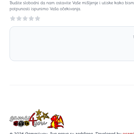
Budite slobodni da nam ostavite Vaše mišljenje i utiske kako bism
potpunosti ispunimo Vaša očekivanja.
Reviews
Games4you logo
© 2026 Games4you. Sva prava su zadržana. Developed by
oozm