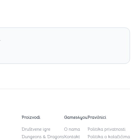
.
Proizvodi
Games4you
Pravilnici
Društvene igre
O nama
Politika privatnosti
Dungeons & Dragons
Kontakt
Politika o kolačićima