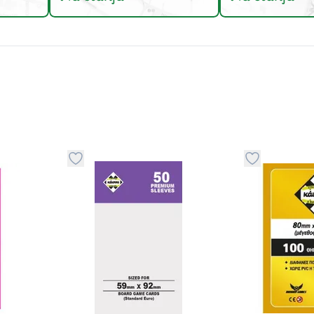
stvari u kategoriju omiljeno
Dugme za dodavanje stvari u kategoriju omilje
Dugme za do