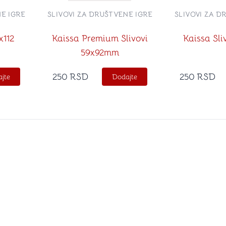
NE IGRE
SLIVOVI ZA DRUŠTVENE IGRE
SLIVOVI ZA D
x112
Kaissa Premium Slivovi
Kaissa Sli
59x92mm
250
RSD
250
RSD
jte
Dodajte