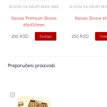
SLIVOVI ZA DRUŠTVENE IGRE
SLIVOVI ZA DRUŠTVE
Kaissa Premium Slivovi
Kaissa Slivovi 61
65x100mm
250
RSD
250
RSD
Dodajte
Doda
Preporučeni proizvodi
Dugme za dodavanje stvari u kategoriju omiljeno