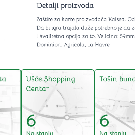
Detalji proizvoda
Šah
Podloge z
Domine
Zaštite za
4 u 1 igre
Kockice 
Zaštite za karte proizvođača Kaissa. Odl
Backgammon (Tavla)
Kutijice
Da bi igra trajala duže potrebno je da za
i kvalitetna opcija za to. Velicina: 5
Dominion. Agricola, La Havre
nje
Mozgalice
Hanayama
ta
Ušće Shopping
Tošin buna
Kocke
Ostale mozgalice
Centar
Stripovi
6
6
Na stanju
Na stanju