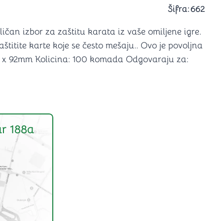
a igranje
Šifra:
662
 karte
D6 (za Jamb)
ičan izbor za zaštitu karata iz vaše omiljene igre.
štitite karte koje se često mešaju.. Ovo je povoljna
9mm x 92mm Kolicina: 100 komada Odgovaraju za:
r 188a