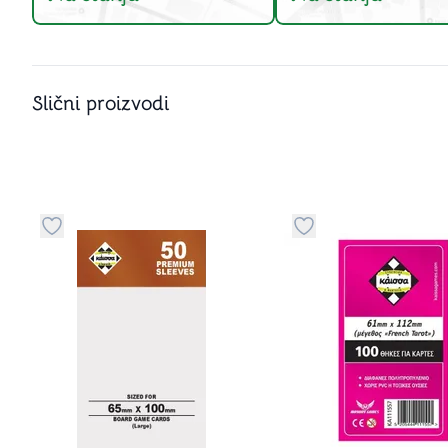
Slični proizvodi
Dugme za dodavanje stvari u kategoriju omiljeno
Dugme za dodavanje 