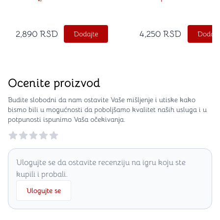
2,890
RSD
4,250
RSD
Dodajte
Dodajt
Ocenite proizvod
Budite slobodni da nam ostavite Vaše mišljenje i utiske kako
bismo bili u mogućnosti da poboljšamo kvalitet naših usluga i u
potpunosti ispunimo Vaša očekivanja.
Reviews
Ulogujte se da ostavite recenziju na igru koju ste
kupili i probali.
Ulogujte se