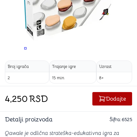
PROMENITE UGAO GLEDANJA
PROMENITE UGAO GLEDANJA
Broj igrača
Trajanje igre
Uzrast
2
15 min
8+
4,250
RSD
Dodajte
Detalji proizvoda
Šifra:
6525
Qawale je odlična strateška-edukativna igra za