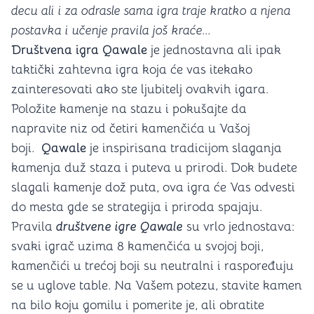
decu ali i za odrasle sama igra traje kratko a njena
postavka i učenje pravila još kraće...
Društvena igra Qawale
je jednostavna ali ipak
taktički zahtevna igra koja će vas itekako
zainteresovati ako ste ljubitelj ovakvih igara.
Položite kamenje na stazu i pokušajte da
napravite niz od četiri kamenčića u Vašoj
boji.
Qawale
je inspirisana tradicijom slaganja
kamenja duž staza i puteva u prirodi. Dok budete
slagali kamenje dož puta, ova igra će Vas odvesti
do mesta gde se strategija i priroda spajaju.
Pravila
društvene igre Qawale
su vrlo jednostava:
svaki igrač uzima 8 kamenčića u svojoj boji,
kamenčići u trećoj boji su neutralni i raspoređuju
se u uglove table. Na Vašem potezu, stavite kamen
na bilo koju gomilu i pomerite je, ali obratite