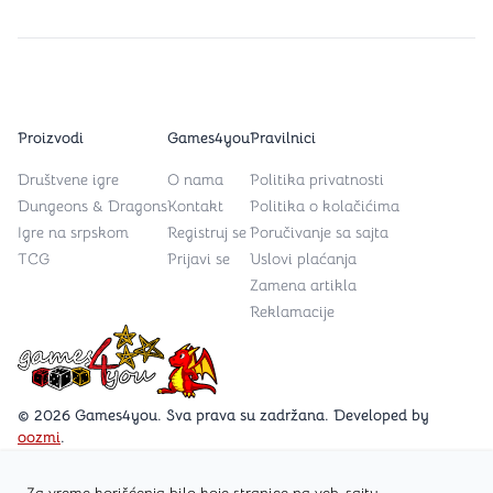
Proizvodi
Games4you
Pravilnici
Društvene igre
O nama
Politika privatnosti
Dungeons & Dragons
Kontakt
Politika o kolačićima
Igre na srpskom
Registruj se
Poručivanje sa sajta
TCG
Prijavi se
Uslovi plaćanja
Zamena artikla
Reklamacije
Games4you logo
© 2026 Games4you. Sva prava su zadržana. Developed by
oozmi
.