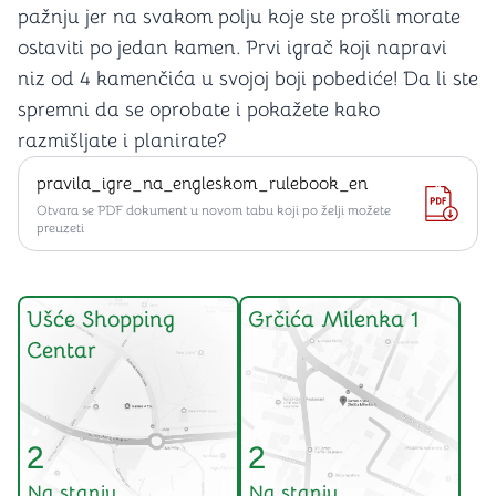
pažnju jer na svakom polju koje ste prošli morate
ostaviti po jedan kamen. Prvi igrač koji napravi
niz od 4 kamenčića u svojoj boji pobediće! Da li ste
spremni da se oprobate i pokažete kako
razmišljate i planirate?
pravila_igre_na_engleskom_rulebook_en
Otvara se PDF dokument u novom tabu koji po želji možete
preuzeti
Ušće Shopping
Grčića Milenka 1
Centar
2
2
Na stanju
Na stanju