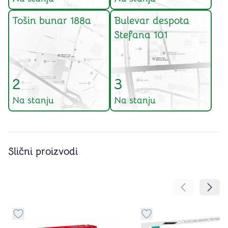
Tošin bunar 188a
Bulevar despota
Stefana 101
2
3
Na stanju
Na stanju
Slični proizvodi
Pomeranje sa
Pomer
Dugme za dodavanje stvari u kategoriju omiljeno
Dugme za dodavanje st