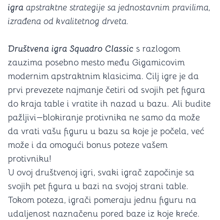
igra
apstraktne strategije sa jednostavnim pravilima,
izrađena od kvalitetnog drveta.
Društvena igra Squadro Classic
s razlogom
zauzima posebno mesto među Gigamicovim
modernim apstraktnim klasicima. Cilj igre je da
prvi prevezete najmanje četiri od svojih pet figura
do kraja table i vratite ih nazad u bazu. Ali budite
pažljivi—blokiranje protivnika ne samo da može
da vrati vašu figuru u bazu sa koje je počela, već
može i da omogući bonus poteze vašem
protivniku!
U ovoj društvenoj igri, svaki igrač započinje sa
svojih pet figura u bazi na svojoj strani table.
Tokom poteza, igrači pomeraju jednu figuru na
udaljenost naznačenu pored baze iz koje kreće.