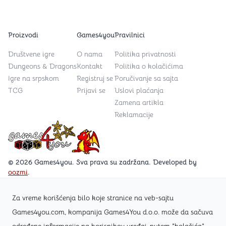
Proizvodi
Games4you
Pravilnici
Društvene igre
O nama
Politika privatnosti
Dungeons & Dragons
Kontakt
Politika o kolačićima
Igre na srpskom
Registruj se
Poručivanje sa sajta
TCG
Prijavi se
Uslovi plaćanja
Zamena artikla
Reklamacije
Games4you logo
© 2026 Games4you. Sva prava su zadržana. Developed by
oozmi
.
Za vreme korišćenja bilo koje stranice na veb-sajtu
Posetite Facebook stranicu /Games4you.rs
Games4you.com, kompanija Games4You d.o.o. može da sačuva