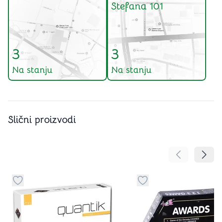
Stefana 101
3
3
Na stanju
Na stanju
Slični proizvodi
Pomeranje sa
Pomer
Dugme za dodavanje stvari u kategoriju omiljeno
Dugme za dodavanje st