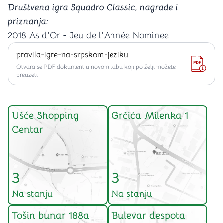
Društvena igra Squadro Classic, nagrade i
priznanja:
2018 As d'Or - Jeu de l'Année Nominee
pravila-igre-na-srpskom-jeziku
Otvara se PDF dokument u novom tabu koji po želji možete
preuzeti
Ušće Shopping
Grčića Milenka 1
Centar
3
3
Na stanju
Na stanju
Tošin bunar 188a
Bulevar despota