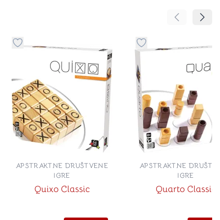
Pomeranje sa
Pomer
Dugme za dodavanje stvari u kategoriju omiljeno
Dugme za dodavanje st
APSTRAKTNE DRUŠTVENE
APSTRAKTNE DRUŠTV
IGRE
IGRE
Quixo Classic
Quarto Classic