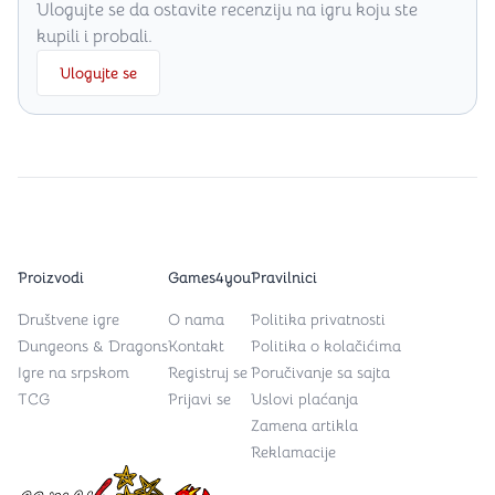
Ulogujte se da ostavite recenziju na igru koju ste
kupili i probali.
Ulogujte se
Proizvodi
Games4you
Pravilnici
Društvene igre
O nama
Politika privatnosti
Dungeons & Dragons
Kontakt
Politika o kolačićima
Igre na srpskom
Registruj se
Poručivanje sa sajta
TCG
Prijavi se
Uslovi plaćanja
Zamena artikla
Reklamacije
Games4you logo