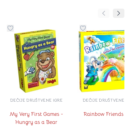
Pomeranje sa
Pomer
Dugme za dodavanje stvari u kategoriju omiljeno
Dugme za dodavanje st
DEČIJE DRUŠTVENE IGRE
DEČIJE DRUŠTVENE I
My Very First Games -
Rainbow Friends (
Hungry as a Bear