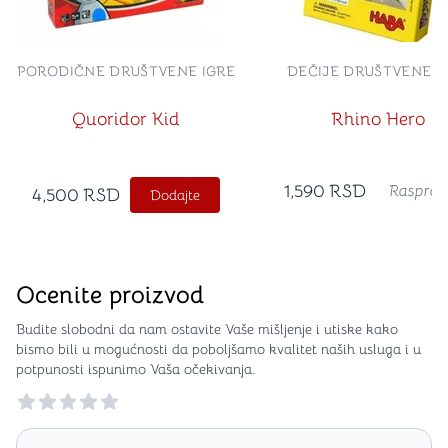
PORODIČNE DRUŠTVENE IGRE
DEČIJE DRUŠTVENE I
Quoridor Kid
Rhino Hero
1,590
RSD
Rasprod
4,500
RSD
Dodajte
Ocenite proizvod
Budite slobodni da nam ostavite Vaše mišljenje i utiske kako
bismo bili u mogućnosti da poboljšamo kvalitet naših usluga i u
potpunosti ispunimo Vaša očekivanja.
Reviews