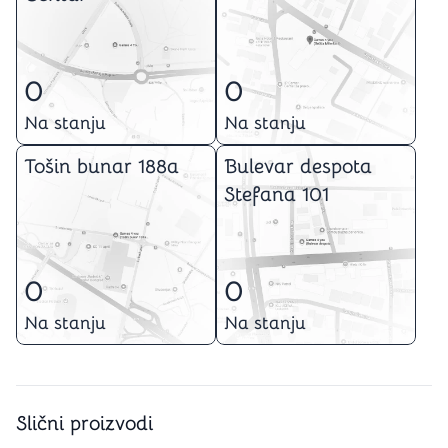
0
0
Na stanju
Na stanju
Tošin bunar 188a
Bulevar despota
Stefana 101
0
0
Na stanju
Na stanju
Slični proizvodi