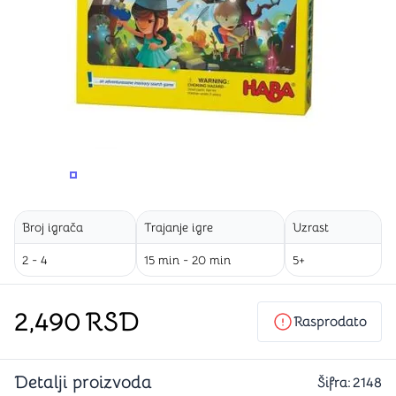
PROMENITE UGAO GLEDANJA
PROMENITE UGAO GLEDANJA
Broj igrača
Trajanje igre
Uzrast
2 - 4
15 min - 20 min
5+
2,490
RSD
Rasprodato
Detalji proizvoda
Šifra:
2148