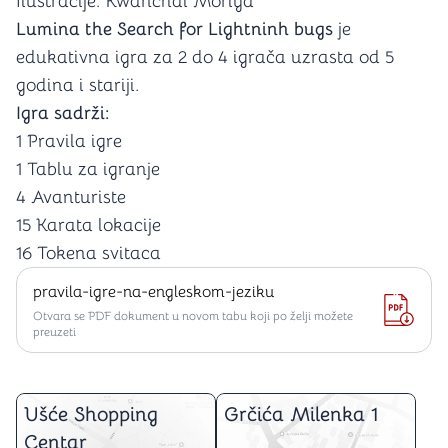
Ilustracije: Kwanchai Moriya
Lumina the Search for Lightninh bugs
je
edukativna igra za 2 do 4 igrača uzrasta od 5
godina i stariji.
Igra sadrži:
1 Pravila igre
1 Tablu za igranje
4 Avanturiste
15 Karata lokacije
16 Tokena svitaca
pravila-igre-na-engleskom-jeziku
Otvara se PDF dokument u novom tabu koji po želji možete
preuzeti
Ušće Shopping
Grčića Milenka 1
Centar