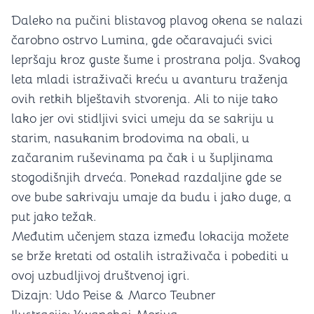
Daleko na pučini blistavog plavog okena se nalazi
čarobno ostrvo Lumina, gde očaravajući svici
lepršaju kroz guste šume i prostrana polja. Svakog
leta mladi istraživači kreću u avanturu traženja
ovih retkih blještavih stvorenja. Ali to nije tako
lako jer ovi stidljivi svici umeju da se sakriju u
starim, nasukanim brodovima na obali, u
začaranim ruševinama pa čak i u šupljinama
stogodišnjih drveća. Ponekad razdaljine gde se
ove bube sakrivaju umaje da budu i jako duge, a
put jako težak.
Međutim učenjem staza između lokacija možete
se brže kretati od ostalih istraživača i pobediti u
ovoj uzbudljivoj društvenoj igri.
Dizajn: Udo Peise & Marco Teubner