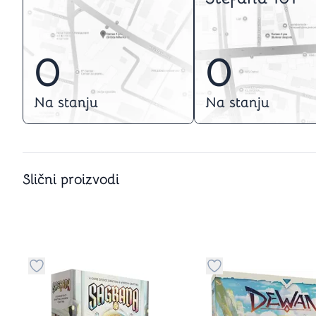
0
0
Na stanju
Na stanju
Slični proizvodi
Dugme za dodavanje stvari u kategoriju omiljeno
Dugme za dodavanje 