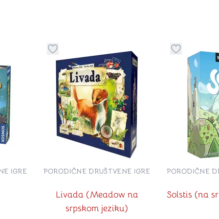
stvari u kategoriju omiljeno
Dugme za dodavanje stvari u kategoriju omilje
Dugme za do
NE IGRE
PORODIČNE DRUŠTVENE IGRE
PORODIČNE D
Livada (Meadow na
Solstis (na s
srpskom jeziku)