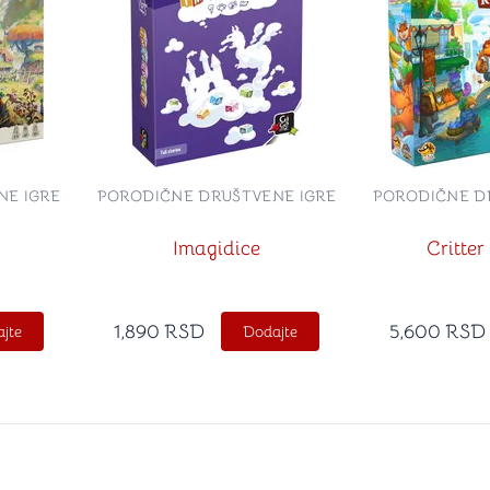
NE IGRE
PORODIČNE DRUŠTVENE IGRE
PORODIČNE D
Imagidice
Critter
1,890
RSD
5,600
RSD
jte
Dodajte