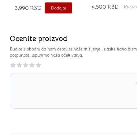
4,500
RSD
Raspr
3,990
RSD
Dodajte
Ocenite proizvod
Budite slobodni da nam ostavite Vaše mišljenje i utiske kako bism
potpunosti ispunimo Vaša očekivanja.
Reviews