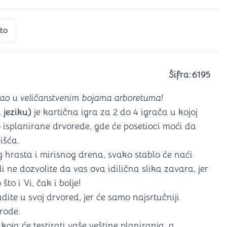
a igranje
 karte
D6 (za Jamb)
to
Šifra:
6195
 kao u veličanstvenim bojama arboretuma!
 jeziku)
je kartična igra za 2 do 4 igrača u kojoj
o isplanirane drvorede, gde će posetioci moći da
išća.
 hrasta i mirisnog drena, svako stablo će naći
 ne dozvolite da vas ova idilična slika zavara, jer
što i Vi, čak i bolje!
dite u svoj drvored, jer će samo najsrtučniji
irode.
oja će testirati vaše veštine planiranja, a