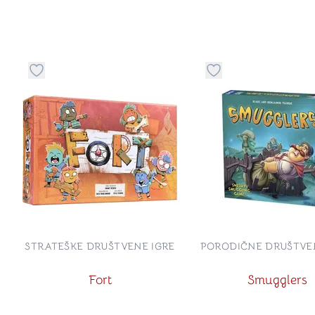
Dugme za dodavanje stvari u kategoriju omiljeno
Dugme za dodavanje 
STRATEŠKE DRUŠTVENE IGRE
PORODIČNE DRUŠTVE
Fort
Smugglers