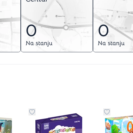
0
0
Na stanju
Na stanju
stvari u kategoriju omiljeno
Dugme za dodavanje stvari u kategoriju omilje
Dugme za do