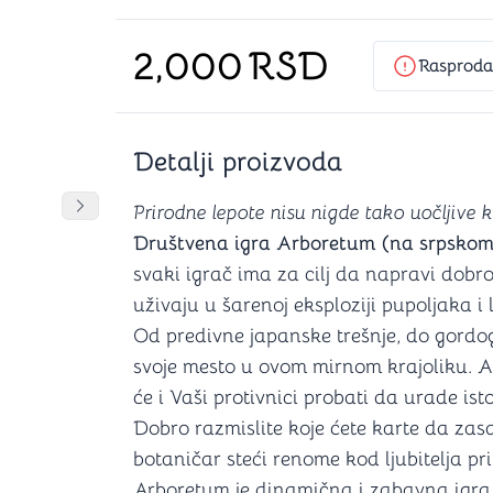
Šah
Podloge z
Domine
Zaštite za
2,000
RSD
4 u 1 igre
Kockice 
Rasproda
Backgammon (Tavla)
Kutijice
Detalji proizvoda
nje
Mozgalice
DANJA
DANJA
Prirodne lepote nisu nigde tako uočljive
Pomeranje sadržaja slajdera u desno
Društvena igra Arboretum (na srpskom
Hanayama
svaki igrač ima za cilj da napravi dobr
Kocke
uživaju u šarenoj eksploziji pupoljaka i l
Ostale mozgalice
Stripovi
Od predivne japanske trešnje, do gordog
svoje mesto u ovom mirnom krajoliku. Ali
će i Vaši protivnici probati da urade isto 
Dobro razmislite koje ćete karte da zasa
botaničar steći renome kod ljubitelja pr
Arboretum je dinamična i zabavna igra k