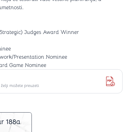
 umetnosti.
Strategic) Judges Award Winner
inee
twork/Presentation Nominee
Card Game Nominee
elji možete preuzeti
r 188a