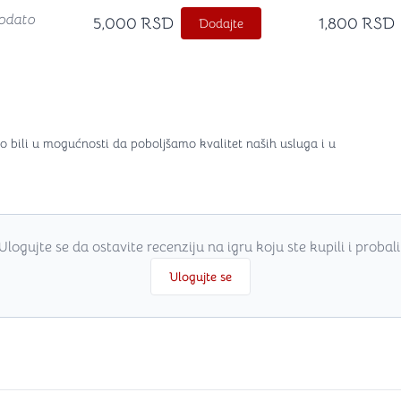
odato
5,000
RSD
1,800
RSD
Dodajte
o bili u mogućnosti da poboljšamo kvalitet naših usluga i u
Ulogujte se da ostavite recenziju na igru koju ste kupili i probali
Ulogujte se