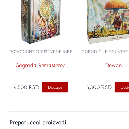
PORODIČNE DRUŠTVENE IGRE
PORODIČNE DRUŠTVE
Sagrada Remastered
Dewan
4,500
RSD
5,300
RSD
Dodajte
Doda
Preporučeni proizvodi