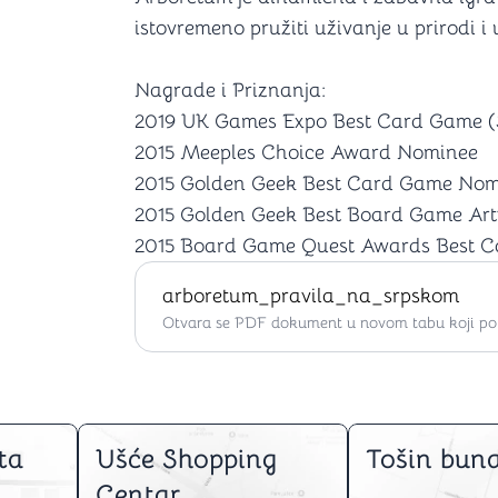
istovremeno pružiti uživanje u prirodi i
Nagrade i Priznanja:
2019 UK Games Expo Best Card Game (
2015 Meeples Choice Award Nominee
2015 Golden Geek Best Card Game Nom
2015 Golden Geek Best Board Game Ar
2015 Board Game Quest Awards Best 
arboretum_pravila_na_srpskom
Otvara se PDF dokument u novom tabu koji po ž
ta
Ušće Shopping
Tošin buna
Centar