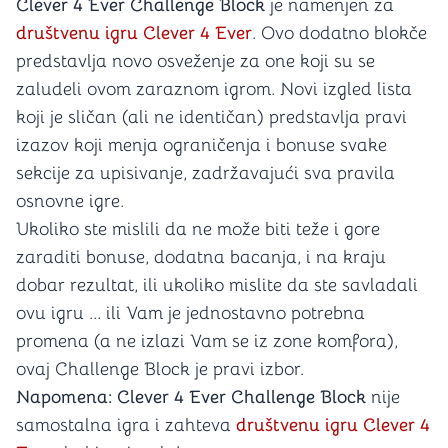
Clever 4 Ever Challenge Block
je namenjen za
društvenu igru Clever 4 Ever
. Ovo dodatno blokče
predstavlja novo osveženje za one koji su se
zaludeli ovom zaraznom igrom. Novi izgled lista
koji je sličan (ali ne identičan) predstavlja pravi
izazov koji menja ograničenja i bonuse svake
sekcije za upisivanje, zadržavajući sva pravila
osnovne igre.
Ukoliko ste mislili da ne može biti teže i gore
zaraditi bonuse, dodatna bacanja, i na kraju
dobar rezultat, ili ukoliko mislite da ste savladali
ovu igru ... ili Vam je jednostavno potrebna
promena (a ne izlazi Vam se iz zone komfora),
ovaj Challenge Block je pravi izbor.
Napomena: Clever 4 Ever Challenge Block
nije
samostalna igra i zahteva
društvenu igru Clever 4