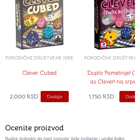
PORODIČNE DRUŠTVENE IGRE
PORODIČNE DRUŠTVENE
Clever Cubed
Duplo Pametnije! (T
as Clever! na srps
jeziku)
2,000
RSD
1,750
RSD
Dodajte
Dodajt
Ocenite proizvod
Budite slobodni da nam ostavite Vaše mišljenje i utiske kako