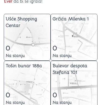
Ever
da bi se igrala!
Ušće Shopping
Grčića Milenka 1
Centar
0
0
Na stanju
Na stanju
Tošin bunar 188a
Bulevar despota
Stefana 101
0
0
Na stanju
Na stanju