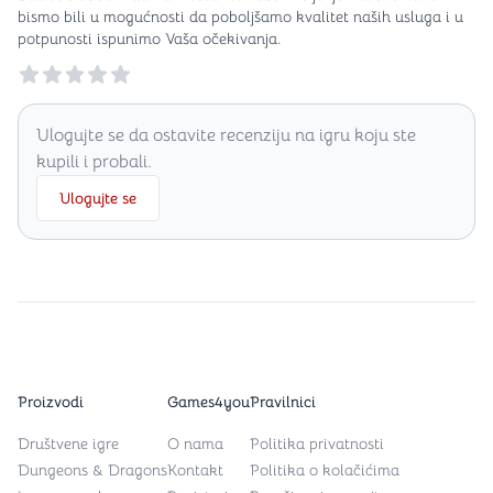
bismo bili u mogućnosti da poboljšamo kvalitet naših usluga i u
potpunosti ispunimo Vaša očekivanja.
Reviews
Ulogujte se da ostavite recenziju na igru koju ste
kupili i probali.
Ulogujte se
Proizvodi
Games4you
Pravilnici
Društvene igre
O nama
Politika privatnosti
Dungeons & Dragons
Kontakt
Politika o kolačićima