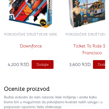
PORODIČNE DRUŠTVENE IGRE
PORODIČNE DRUŠTVENE
Downforce
Ticket To Ride Sa
Francisco
4,200
RSD
3,600
RSD
Dodajte
Dodajt
Ocenite proizvod
Budite slobodni da nam ostavite Vaše mišljenje i utiske kako
bismo bili u mogućnosti da poboljšamo kvalitet naših usluga i u
potpunosti ispunimo Vaša očekivanja.