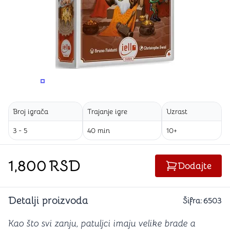
PROMENITE UGAO GLEDANJA
PROMENITE UGAO GLEDANJA
PROMENITE
Broj igrača
Trajanje igre
Uzrast
3 - 5
40 min
10+
1,800
RSD
Dodajte
Detalji proizvoda
Šifra:
6503
Kao što svi zanju, patuljci imaju velike brade a