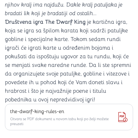
njihov kralj ima najdužu. Dakle kralj patuljaka je
bradati lik koji je bradatiji od ostalih...
Društvena igra The Dwarf King
je kartična igra,
koja se igra sa špilom karata koji sadrži patuljke
gobline i specijalne karte. Tokom sedam rundi
igrači će igrati karte u određenim bojama i
pokušati da ispoštuju ugovor za tu rundu, koji će
se menjati svake naredne runde. Da li ste spremni
da organizujete svoje patuljke, gobline i vitezove i
povedete ih u pohod koji će Vam doneti slavu i
hrabrost i što je najvažnije poene i titulu
pobednika u ovoj nepredvidivoj igri!
the-dwarf-king-rules-en
Otvara se PDF dokument u novom tabu koji po želji možete
preuzeti