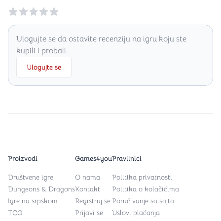
Reviews
Ulogujte se da ostavite recenziju na igru koju ste
kupili i probali.
Ulogujte se
Proizvodi
Games4you
Pravilnici
Društvene igre
O nama
Politika privatnosti
Dungeons & Dragons
Kontakt
Politika o kolačićima
Igre na srpskom
Registruj se
Poručivanje sa sajta
TCG
Prijavi se
Uslovi plaćanja