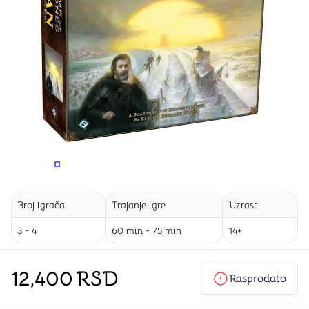
PROMENITE UGAO GLEDANJA
PROMENITE UGAO GLEDANJA
PROMENITE
Broj igrača
Trajanje igre
Uzrast
3 - 4
60 min - 75 min
14+
12,400
RSD
Rasprodato