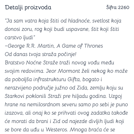
Detalji proizvoda
Šifra:
2260
“Ja sam vatra koja štiti od hladnoće, svetlost koja
donosi zoru, rog koji budi uspavane, štit koji štiti
carstvo ljudi“
–George R.R. Martin, A Game of Thrones
Od danas tvoja straža počinje!
Bratstvo Noćne Straže traži novog vođu među
svojim redovima. Jeor Mormont želi nekog ko može
da poboljša infrastrukturu Gifta, bogato i
nerazvijeno područje južno od Zida, zemlju koju su
Starkovi poklonili Straži pre hiljadu godina. Uzgoj
hrane na nemilosrdnom severu samo po sebi je puno
izazova, ali onaj ko se prihvati ovog zadatka takođe
će morati da brani i Zid od najezde divljih ljudi koji
se bore da uđu u Westeros. Mnoga braća će se