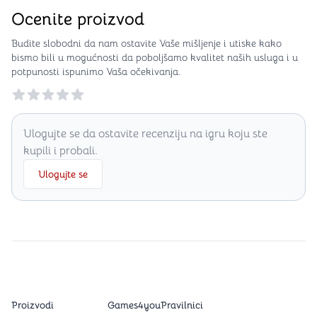
Ocenite proizvod
Budite slobodni da nam ostavite Vaše mišljenje i utiske kako
bismo bili u mogućnosti da poboljšamo kvalitet naših usluga i u
potpunosti ispunimo Vaša očekivanja.
Reviews
Ulogujte se da ostavite recenziju na igru koju ste
kupili i probali.
Ulogujte se
Proizvodi
Games4you
Pravilnici