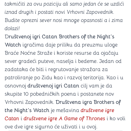
takmičiti za ovu poziciju ali samo jedan će se uzdići
iznad drugih i postati novi Vrhovni Zapovednik.
Budite oprezni sever nosi mnoge opasnosti a i zima
dolazi!
D
ruštvenoj igri Catan Brothers of the Night’s
Watch
igračima daje priliku da preuzmu uloge
Braće Noćne Straže i koriste resurse da ojačaju
sever gradeći puteve, naselja i bedeme. Jedan od
zadataka će biti i regrutovanje stražara za
patroliranje po Zidu kao i razvoj teritorija. Kao i u
osnovnoj
društvenoj igri Catan
cilj vam je da
skupite 10 pobedničkih poena i postanete nov
Vrhovni Zapovednik.
Društvena igra Brothers of
the Night’s Watch
je mešavina
društvene igre
Catan
i
društvene igre A Game of Thrones
i ko voli
ove dve igre sigurno će uživati i u ovoj.