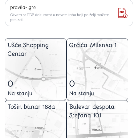
pravila-igre
Otvara se PDF dokument u novom tabu koji po želji možete
preuzeti
Ušće Shopping
Grčića Milenka 1
Centar
0
0
Na stanju
Na stanju
Tošin bunar 188a
Bulevar despota
Stefana 101