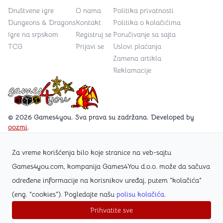
Društvene igre
O nama
Politika privatnosti
Dungeons & Dragons
Kontakt
Politika o kolačićima
Igre na srpskom
Registruj se
Poručivanje sa sajta
TCG
Prijavi se
Uslovi plaćanja
Zamena artikla
Reklamacije
Games4you logo
© 2026 Games4you. Sva prava su zadržana. Developed by
oozmi
.
Za vreme korišćenja bilo koje stranice na veb-sajtu
Posetite Facebook stranicu /Games4you.rs
Games4you.com, kompanija Games4You d.o.o. može da sačuva
određene informacije na korisnikov uređaj, putem "kolačića"
Zapratite Instagram profil @games4yours
(eng. "cookies"). Pogledajte našu
polisu kolačića
.
Prihvatite sve