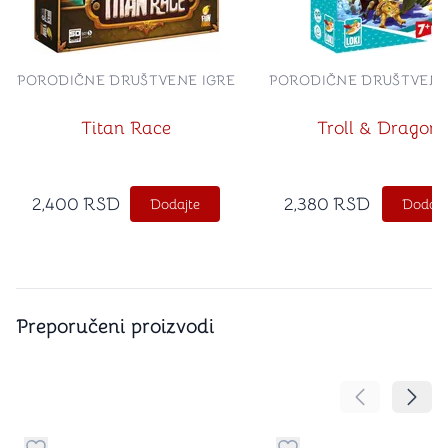
PORODIČNE DRUŠTVENE IGRE
PORODIČNE DRUŠTVENE
Titan Race
Troll & Dragon
2,400
RSD
2,380
RSD
Dodajte
Dodajt
Preporučeni proizvodi
Pomeranje sa
Pomer