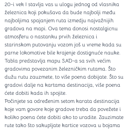
20-i vek I stavlja vas u ulogu jednog od vlasnika
železnica koji pokušava da bude najbolji među
najboljima spajanjem ruta izmedju najvažnijih
gradova na mapi. Ova tema donosi nostalgicnu
atmosferu o nastanku prvih železnica i
starinskom putovanju vozom još u vreme kada su
parne lokomotive bile krajenje dostignuće nauke.
Tabla predstavlja mapu SAD-a sa svih većim
gradovima povezanim železničkim rutama. Što
dužu rutu zauzmete, to više poena dobijate. Što su
gradovi dalje na kartama destinacija, više poena
ćete dobiti kada ih spojite.
Počinjete sa određenim setom karata destinacija
koje vam govore koje gradove treba da povežete i
koliko poena ćete dobiti ako to uradite. Zauzimate
rute tako što sakupljate kartice vozova u bojama