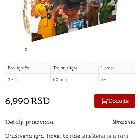
PROMENITE UGAO GLEDANJA
PROMENITE UGAO GLEDANJA
PROMENITE
Broj igrača
Trajanje igre
Uzrast
2 - 5
60 min
8+
6,990
RSD
Dodajte
Detalji proizvoda
Šifra:
8416
Društvena igra Ticket to ride
smeštena je u rani