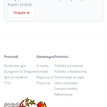
kupili i probali.
Ulogujte se
Proizvodi
Games4you
Pravilnici
Društvene igre
O nama
Politika privatnosti
Dungeons & Dragons
Kontakt
Politika o kolačićima
Igre na srpskom
Registruj se
Poručivanje sa sajta
TCG
Prijavi se
Uslovi plaćanja
Zamena artikla
Reklamacije
Games4you logo