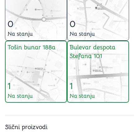
0
0
Na stanju
Na stanju
Tošin bunar 188a
Bulevar despota
Stefana 101
1
1
Na stanju
Na stanju
Slični proizvodi