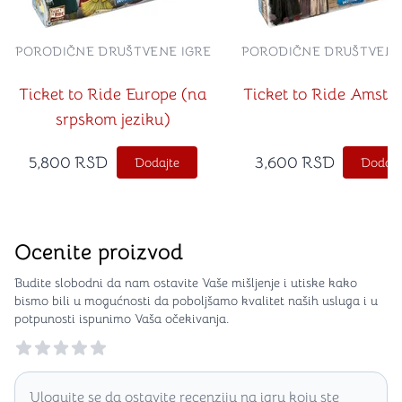
PORODIČNE DRUŠTVENE IGRE
PORODIČNE DRUŠTVENE
Ticket to Ride Europe (na
Ticket to Ride Amst
srpskom jeziku)
5,800
RSD
3,600
RSD
Dodajte
Dodajt
Ocenite proizvod
Budite slobodni da nam ostavite Vaše mišljenje i utiske kako
bismo bili u mogućnosti da poboljšamo kvalitet naših usluga i u
potpunosti ispunimo Vaša očekivanja.
Reviews
Ulogujte se da ostavite recenziju na igru koju ste