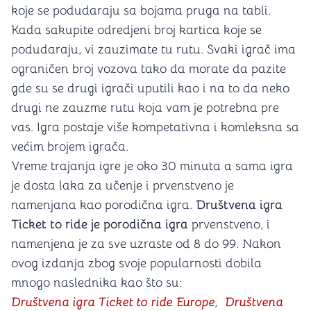
koje se podudaraju sa bojama pruga na tabli.
Kada sakupite odredjeni broj kartica koje se
podudaraju, vi zauzimate tu rutu. Svaki igrač ima
ograničen broj vozova tako da morate da pazite
gde su se drugi igrači uputili kao i na to da neko
drugi ne zauzme rutu koja vam je potrebna pre
vas. Igra postaje više kompetativna i komleksna sa
većim brojem igrača.
Vreme trajanja igre je oko 30 minuta a sama igra
je dosta laka za učenje i prvenstveno je
namenjana kao porodična igra.
Društvena igra
Ticket to ride je porodična igra
prvenstveno, i
namenjena je za sve uzraste od 8 do 99. Nakon
ovog izdanja zbog svoje popularnosti dobila
mnogo naslednika kao što su:
Društvena igra Ticket to ride Europe
,
Društvena