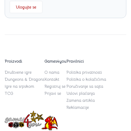
Ulogujte se
Proizvodi
Games4you
Pravilnici
Društvene igre
O nama
Politika privatnosti
Dungeons & Dragons
Kontakt
Politika o kolačićima
Igre na srpskom
Registruj se
Poručivanje sa sajta
TCG
Prijavi se
Uslovi plaćanja
Zamena artikla
Reklamacije
Games4you logo