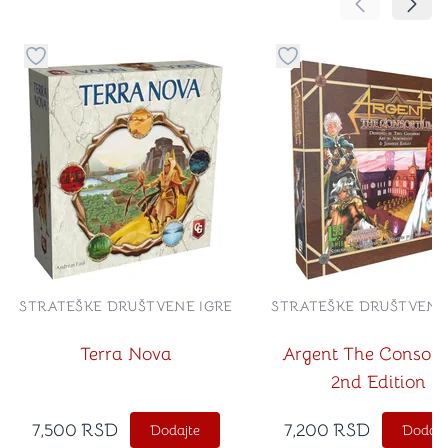
Pomeranje sa
Pomer
Dugme za dodavanje stvari u kategoriju omiljeno
Dugme za dodavanje st
STRATEŠKE DRUŠTVENE IGRE
STRATEŠKE DRUŠTVENE
Terra Nova
Argent The Consort
2nd Edition
7,500
RSD
7,200
RSD
Dodajte
Dodajt