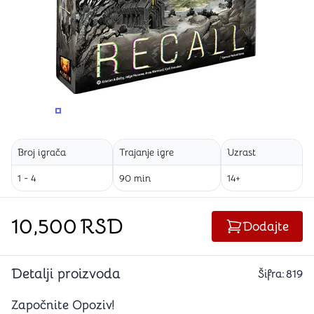
PROMENITE UGAO GLEDANJA
PROMENITE UGAO GLEDANJA
PROMENITE
Broj igrača
Trajanje igre
Uzrast
1 - 4
90 min
14+
10,500
RSD
Dodajte
Detalji proizvoda
Šifra:
819
Započnite Opoziv!