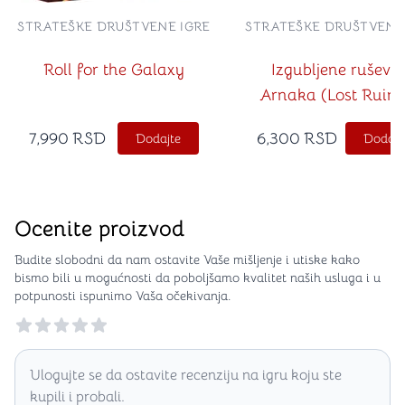
STRATEŠKE DRUŠTVENE IGRE
STRATEŠKE DRUŠTVENE
Roll for the Galaxy
Izgubljene ruševi
Arnaka (Lost Ruins
Arnak na srpskom je
7,990
RSD
6,300
RSD
Dodajte
Dodajt
Ocenite proizvod
Budite slobodni da nam ostavite Vaše mišljenje i utiske kako
bismo bili u mogućnosti da poboljšamo kvalitet naših usluga i u
potpunosti ispunimo Vaša očekivanja.
Reviews
Ulogujte se da ostavite recenziju na igru koju ste
kupili i probali.