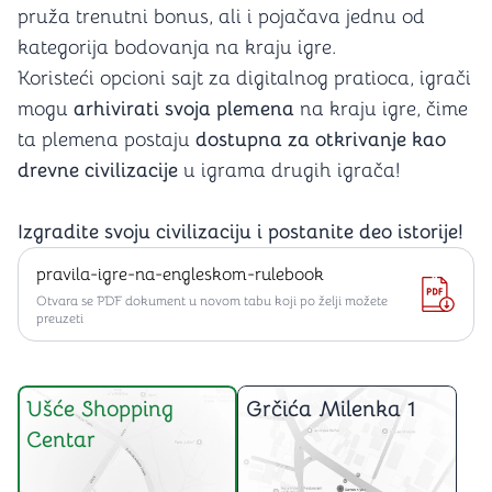
pruža trenutni bonus, ali i pojačava jednu od
kategorija bodovanja na kraju igre.
Koristeći opcioni sajt za digitalnog pratioca, igrači
mogu
arhivirati svoja plemena
na kraju igre, čime
ta plemena postaju
dostupna za otkrivanje kao
drevne civilizacije
u igrama drugih igrača!
Izgradite svoju civilizaciju i postanite deo istorije!
pravila-igre-na-engleskom-rulebook
Otvara se PDF dokument u novom tabu koji po želji možete
preuzeti
Ušće Shopping
Grčića Milenka 1
Centar