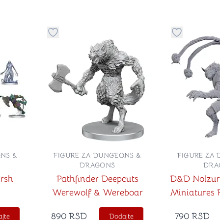
stvari u kategoriju omiljeno
Dugme za dodavanje stvari u kategoriju omilje
Dugme za do
NS &
FIGURE ZA DUNGEONS &
FIGURE ZA
DRAGONS
DRA
rsh -
Pathfinder Deepcuts
D&D Nolzur
Werewolf & Wereboar
Miniatures 
890
RSD
790
RSD
jte
Dodajte