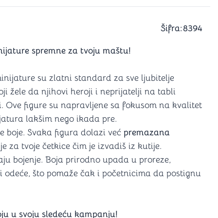
a igranje
 karte
D6 (za Jamb)
Šifra:
8394
nijature spremne za tvoju maštu!
inijature su zlatni standard za sve ljubitelje
žele da njihovi heroji i neprijatelji na tabli
i. Ove figure su napravljene sa fokusom na kvalitet
ijatura lakšim nego ikada pre.
 boje. Svaka figura dolazi već
premazana
za tvoje četkice čim je izvadiš iz kutije.
ju bojenje. Boja prirodno upada u proreze,
li odeće, što pomaže čak i početnicima da postignu
boju u svoju sledeću kampanju!