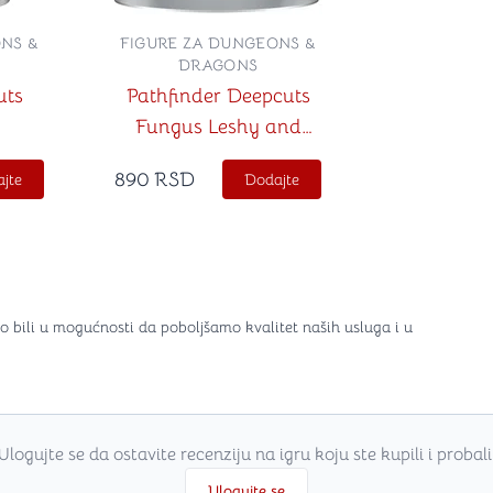
NS &
FIGURE ZA DUNGEONS &
DRAGONS
uts
Pathfinder Deepcuts
Fungus Leshy and
Seaweed Leshy
890
RSD
jte
Dodajte
o bili u mogućnosti da poboljšamo kvalitet naših usluga i u
Ulogujte se da ostavite recenziju na igru koju ste kupili i probali
Ulogujte se