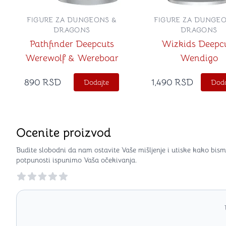
FIGURE ZA DUNGEONS &
FIGURE ZA DUNGEO
DRAGONS
DRAGONS
Pathfinder Deepcuts
Wizkids Deepc
Werewolf & Wereboar
Wendigo
890
RSD
1,490
RSD
Dodajte
Doda
Ocenite proizvod
Budite slobodni da nam ostavite Vaše mišljenje i utiske kako bism
potpunosti ispunimo Vaša očekivanja.
Reviews