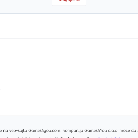
i
.
nice na veb-sajtu Games4you.com, kompanija Games4You d.o.o. može da