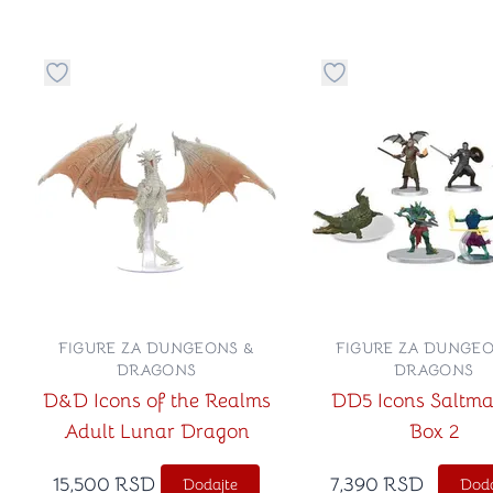
Dugme za dodavanje stvari u kategoriju omiljeno
Dugme za dodavanje 
FIGURE ZA DUNGEONS &
FIGURE ZA DUNGEO
DRAGONS
DRAGONS
D&D Icons of the Realms
DD5 Icons Saltma
Adult Lunar Dragon
Box 2
15,500
RSD
7,390
RSD
Dodajte
Doda