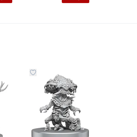
stvari u kategoriju omiljeno
Dugme za dodavanje stvari u kategoriju omilje