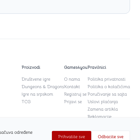
Proizvodi
Games4you
Pravilnici
Društvene igre
O nama
Politika privatnosti
Dungeons & Dragons
Kontakt
Politika o kolačićima
Igre na srpskom
Registruj se
Poručivanje sa sajta
TCG
Prijavi se
Uslovi plaćanja
Zamena artikla
Reklamacije
 sačuva određene
Prihvatite sve
Odbacite sve