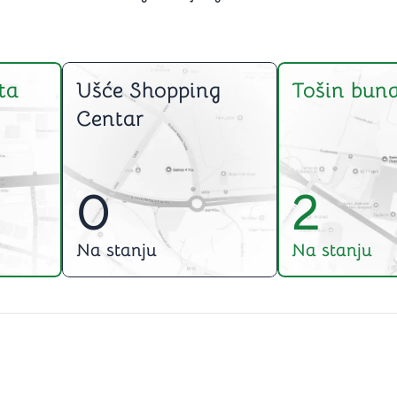
ta
Ušće Shopping
Tošin buna
Centar
0
2
Na stanju
Na stanju