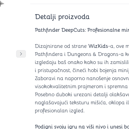
Šah
Podloge z
Domine
Zaštite za
Detalji proizvoda
4 u 1 igre
Kockice 
Backgammon (Tavla)
Kutijice
Pathfinder DeepCuts: Profesionalne mi
Dizajnirane od strane
WizKids
-a, ove m
nje
Pathfindera i Dungeons & Dragons-a koji 
Mozgalice
DANJA
DANJA
Pomeranje sadržaja slajdera u desno
izgledaju baš onako kako su ih zamislil
Hanayama
i pristupačnost, čineći hobi bojenja min
Kocke
Zaboravi na naporno nanošenje osnovne
Ostale mozgalice
visokokvalitetnim prajmerom i spremna je 
Stripovi
Posebno duboki urezani detalji olakšava
naglašavajući teksturu mišića, oklopa i
profesionalan izgled.
Podigni svoju igru na viši nivo i unesi 