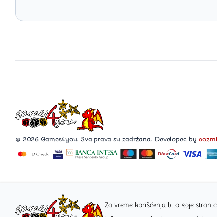
Games4you logo
© 2026 Games4you. Sva prava su zadržana. Developed by
oozm
Za vreme korišćenja bilo koje stra