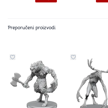
Preporučeni proizvodi
Dugme za dodavanje stvari u kategoriju omiljeno
Dugme za dodavanje 