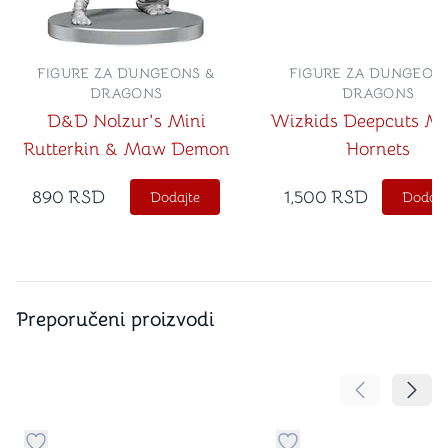
FIGURE ZA DUNGEONS &
FIGURE ZA DUNGEON
DRAGONS
DRAGONS
D&D Nolzur's Mini
Wizkids Deepcuts M
Rutterkin & Maw Demon
Hornets
890
RSD
1,500
RSD
Dodajte
Dodajt
Preporučeni proizvodi
Pomeranje sa
Pomer