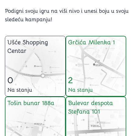
Podigni svoju igru na viši nivo i unesi boju u svoju
sledeću kampanju!
Ušće Shopping
Grčića Milenka 1
Centar
0
2
Na stanju
Na stanju
Tošin bunar 188a
Bulevar despota
Stefana 101