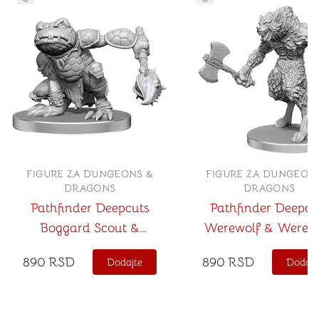
Dugme za dodavanje stvari u kategoriju omiljeno
Dugme za dodavanje st
FIGURE ZA DUNGEONS &
FIGURE ZA DUNGEON
DRAGONS
DRAGONS
Pathfinder Deepcuts
Pathfinder Deepcu
Boggard Scout &
Werewolf & Wereb
Castoroides
890
RSD
890
RSD
Dodajte
Dodajt