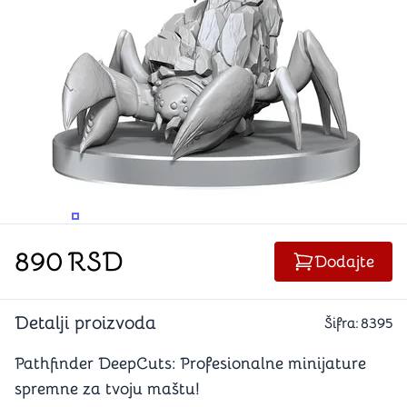
PROMENITE UGAO GLEDANJA
PROMENITE UGAO GLEDANJA
890
RSD
Dodajte
Detalji proizvoda
Šifra:
8395
Pathfinder DeepCuts: Profesionalne minijature
spremne za tvoju maštu!