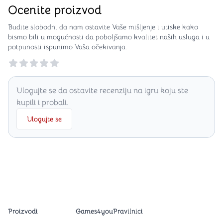
Ocenite proizvod
Budite slobodni da nam ostavite Vaše mišljenje i utiske kako
bismo bili u mogućnosti da poboljšamo kvalitet naših usluga i u
potpunosti ispunimo Vaša očekivanja.
Reviews
Ulogujte se da ostavite recenziju na igru koju ste
kupili i probali.
Ulogujte se
Proizvodi
Games4you
Pravilnici