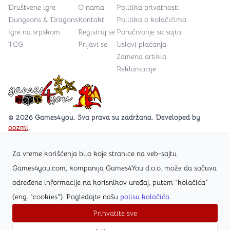
Društvene igre
O nama
Politika privatnosti
Dungeons & Dragons
Kontakt
Politika o kolačićima
Igre na srpskom
Registruj se
Poručivanje sa sajta
TCG
Prijavi se
Uslovi plaćanja
Zamena artikla
Reklamacije
Games4you logo
© 2026 Games4you. Sva prava su zadržana. Developed by
oozmi
.
Za vreme korišćenja bilo koje stranice na veb-sajtu
Posetite Facebook stranicu /Games4you.rs
Games4you.com, kompanija Games4You d.o.o. može da sačuva
određene informacije na korisnikov uređaj, putem "kolačića"
Zapratite Instagram profil @games4yours
(eng. "cookies"). Pogledajte našu
polisu kolačića
.
Prihvatite sve