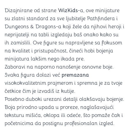
Dizajnirane od strane
WizKids
-a, ove minijature
su zlatni standard za sve ljubitelje Pathfindera i
Dungeons & Dragons-a koji žele da njihovi heroji i
neprijatelji na tabli izgledaju baš onako kako su
ih zamislili. Ove figure su napravljene sa fokusom
na kvalitet i pristupačnost, čineći hobi bojenja
minijatura lakšim nego ikada pre.
Zaboravi na naporno nanošenje osnovne boje.
Svaka figura dolazi već
premazana
visokokvalitetnim prajmerom i spremna je za tvoje
četkice čim je izvadiš iz kutije.
Posebno duboki urezani detalji olakšavaju bojenje.
Boja prirodno upada u proreze, naglašavajući
teksturu mišića, oklopa ili odeće, što pomaže čak i
početnicima da postignu profesionalan izgled.