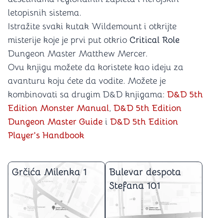
letopisnih sistema.
Istražite svaki kutak Wildemount i otkrijte
misterije koje je prvi put otkrio
Critical Role
Dungeon Master Matthew Mercer.
Ovu knjigu možete da koristete kao ideju za
avanturu koju ćete da vodite. Možete je
kombinovati sa drugim D&D knjigama:
D&D 5th
Edition Monster Manual
,
D&D 5th Edition
Dungeon Master Guide
i
D&D 5th Edition
Player's Handbook
Grčića Milenka 1
Bulevar despota
Stefana 101