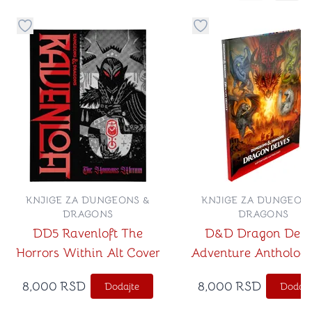
Dugme za dodavanje stvari u kategoriju omiljeno
Dugme za dodavanje st
KNJIGE ZA DUNGEONS &
KNJIGE ZA DUNGEON
DRAGONS
DRAGONS
DD5 Ravenloft The
D&D Dragon Delv
Horrors Within Alt Cover
Adventure Antholog
8,000
RSD
8,000
RSD
Dodajte
Dodajt