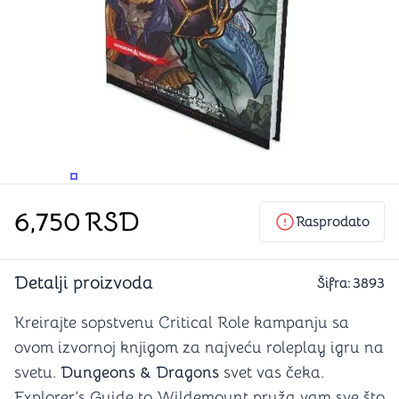
PROMENITE UGAO GLEDANJA
PROMENITE UGAO GLEDANJA
6,750
RSD
Rasprodato
Detalji proizvoda
Šifra:
3893
Kreirajte sopstvenu Critical Role kampanju sa
ovom izvornoj knjigom za najveću roleplay igru na
svetu.
Dungeons & Dragons
svet vas čeka.
Explorer’s Guide to Wildemount pruža vam sve što