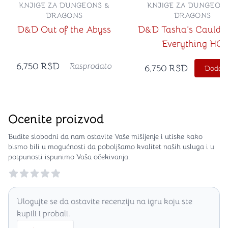
KNJIGE ZA DUNGEONS &
KNJIGE ZA DUNGEON
DRAGONS
DRAGONS
D&D Out of the Abyss
D&D Tasha’s Cauldro
Everything HC
6,750
RSD
Rasprodato
6,750
RSD
Dodajt
Ocenite proizvod
Budite slobodni da nam ostavite Vaše mišljenje i utiske kako
bismo bili u mogućnosti da poboljšamo kvalitet naših usluga i u
potpunosti ispunimo Vaša očekivanja.
Reviews
Ulogujte se da ostavite recenziju na igru koju ste
kupili i probali.