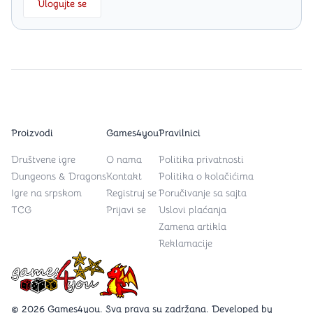
Ulogujte se
Proizvodi
Games4you
Pravilnici
Društvene igre
O nama
Politika privatnosti
Dungeons & Dragons
Kontakt
Politika o kolačićima
Igre na srpskom
Registruj se
Poručivanje sa sajta
TCG
Prijavi se
Uslovi plaćanja
Zamena artikla
Reklamacije
Games4you logo
© 2026 Games4you. Sva prava su zadržana. Developed by