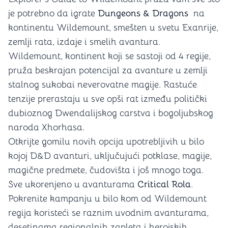
je potrebno da igrate
Dungeons & Dragons
na
kontinentu Wildemount, smešten u svetu Exanrije,
zemlji rata, izdaje i smelih avantura.
Wildemount, kontinent koji se sastoji od 4 regije,
pruža beskrajan potencijal za avanture u zemlji
stalnog sukobai neverovatne magije. Rastuće
tenzije prerastaju u sve opši rat između politički
dubioznog Dwendalijskog carstva i bogoljubskog
naroda Xhorhasa.
Otkrijte gomilu novih opcija upotrebljivih u bilo
kojoj D&D avanturi, uključujući potklase, magije,
magične predmete, čudovišta i još mnogo toga.
Sve ukorenjeno u avanturama
Critical Rola
.
Pokrenite kampanju u bilo kom od Wildemount
regija koristeći se raznim uvodnim avanturama,
desetinama regionalnih zapleta i herojskih