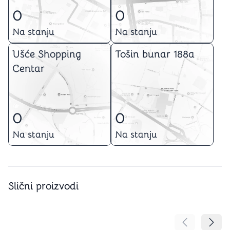
0
0
Na stanju
Na stanju
Ušće Shopping
Tošin bunar 188a
Centar
0
0
Na stanju
Na stanju
Slični proizvodi
Pomeranje sa
Pomer