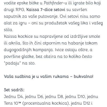
vodite epske bitke u
Pathfinder-u
ili igrate bilo koji
drugi RPG,
Kaissa 7-dice setovi
su savršen
saputnik za vaše putovanje. Ovi setovi nisu samo
alat za igru – oni su produžetak vašeg lika i vašeg
stila.
Kaissa kockice su napravljene od izdržljive smole
ili akrila, što ih čini otpornim na habanje tokom
dugogodišnjih kampanja. Ivice ostaju oštre, a
površine glatke, bez obzira na to koliko često
"padaju" na sto.
Vaša sudbina je u vašim rukama – bukvalno!
Set sadrži:
Jednu D4, jednu D6, jednu D8, jednu D10, jednu
Tens 10™ (procentualna kockica), jednu D12 i