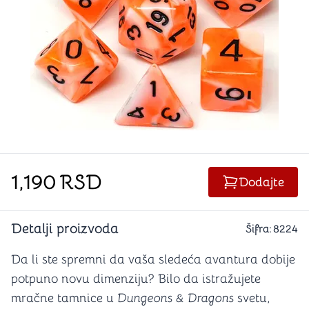
1,190
RSD
Dodajte
Detalji proizvoda
Šifra:
8224
Da li ste spremni da vaša sledeća avantura dobije
potpuno novu dimenziju? Bilo da istražujete
mračne tamnice u
Dungeons & Dragons
svetu,