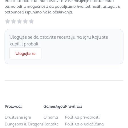
Budite slobodni da nam ostavite Vaše mišljenje i utiske kako
bismo bili u mogućnosti da poboljšamo kvalitet naših usluga i u
potpunosti ispunimo Vaša očekivanja.
Reviews
Ulogujte se da ostavite recenziju na igru koju ste
kupili i probali.
Ulogujte se
Proizvodi
Games4you
Pravilnici
Društvene igre
O nama
Politika privatnosti
Dungeons & Dragons
Kontakt
Politika o kolačićima