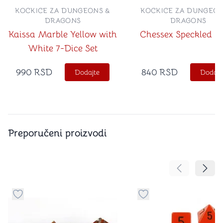
KOCKICE ZA DUNGEONS &
KOCKICE ZA DUNGEON
DRAGONS
DRAGONS
Kaissa Marble Yellow with
Chessex Speckled L
White 7-Dice Set
990
RSD
840
RSD
Dodajte
Dodajt
Preporučeni proizvodi
Pomeranje sa
Pomer
Dugme za dodavanje stvari u kategoriju omiljeno
Dugme za dodavanje st