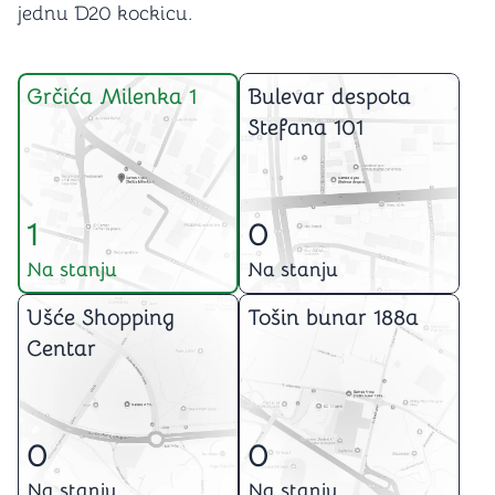
jednu D20 kockicu.
Grčića Milenka 1
Bulevar despota
Stefana 101
1
0
Na stanju
Na stanju
Ušće Shopping
Tošin bunar 188a
Centar
0
0
Na stanju
Na stanju