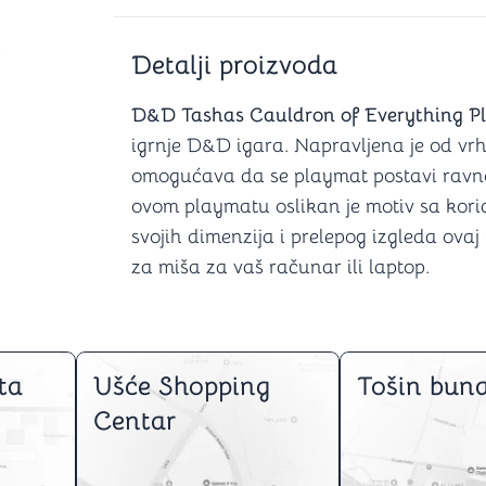
Šah
Podloge z
Domine
Zaštite za
4 u 1 igre
Kockice 
Detalji proizvoda
Backgammon (Tavla)
Kutijice
D&D Tashas Cauldron of Everything P
igrnje D&D igara. Napravljena je od v
omogućava da se playmat postavi ravn
nje
Mozgalice
ovom playmatu oslikan je motiv sa kori
svojih dimenzija i prelepog izgleda ova
Hanayama
za miša za vaš računar ili laptop.
Kocke
Ostale mozgalice
Stripovi
ta
Ušće Shopping
Tošin buna
Centar