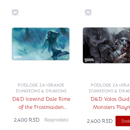
Dugme za dodavanje stvari u kategoriju omiljeno
Dugme za dodavanje 
PODLOGE ZA IGRANJE
PODLOGE ZA IGRA
DUNGEONS & DRAGONS
DUNGEONS & DRA
D&D Icewind Dale Rime
D&D Volos Guid
of the Frostmaiden
Monsters Play
Playmat
2,400
RSD
Rasprodato
2,400
RSD
Doda