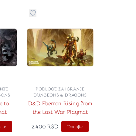
stvari u kategoriju omiljeno
Dugme za dodavanje stvari u kategoriju omilje
NJE
PODLOGE ZA IGRANJE
GONS
DUNGEONS & DRAGONS
e to
D&D Eberron Rising from
mat
the Last War Playmat
2,400
RSD
jte
Dodajte