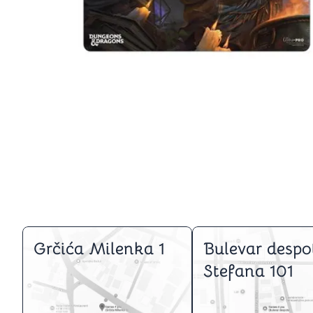
Igre na srpskom
Puzzle 1000 delova
Puzzle 2000 delova
(TCG)
Yu-Gi-Oh
Pokemon
One Piece
Riftbound
Karte za igra
Karte Bicycle
Karte Fournier
Tarot karte
Setovi za poker
Grčića Milenka 1
Bulevar despo
Stefana 101