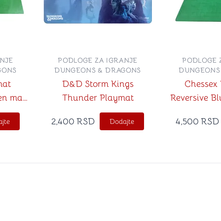
NJE
PODLOGE ZA IGRANJE
PODLOGE 
GONS
DUNGEONS & DRAGONS
DUNGEONS
mat
D&D Storm Kings
Chessex 
en mat
Thunder Playmat
Reversive B
21 x 88
Squares obos
2,400
RSD
4,500
RSD
jte
Dodajte