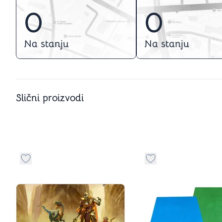
0
0
Na stanju
Na stanju
Slični proizvodi
Dugme za dodavanje stvari u kategoriju omiljeno
Dugme za dodavanje 