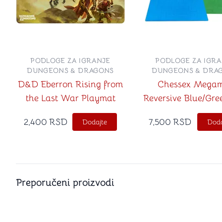
PODLOGE ZA IGRANJE
PODLOGE ZA IGRA
DUNGEONS & DRAGONS
DUNGEONS & DRA
D&D Eberron Rising from
Chessex Mega
the Last War Playmat
Reversive Blue/Gre
Squares obostrani 1
2,400
RSD
7,500
RSD
Dodajte
Doda
Preporučeni proizvodi