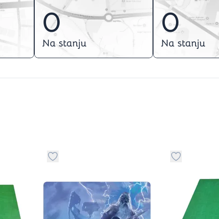
0
0
Na stanju
Na stanju
stvari u kategoriju omiljeno
Dugme za dodavanje stvari u kategoriju omilje
Dugme za do