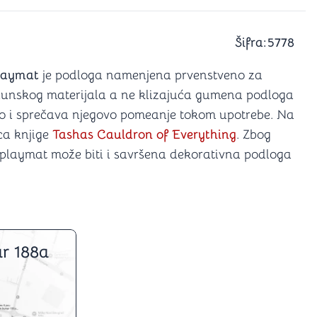
a igranje
 karte
D6 (za Jamb)
Šifra:
5778
laymat
je podloga namenjena prvenstveno za
rhunskog materijala a ne klizajuća gumena podloga
o i sprečava njegovo pomeanje tokom upotrebe. Na
ca knjige
Tashas Cauldron of Everything
. Zbog
j playmat može biti i savršena dekorativna podloga
r 188a