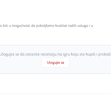
o bili u mogućnosti da poboljšamo kvalitet naših usluga i u
Ulogujte se da ostavite recenziju na igru koju ste kupili i probali
Ulogujte se