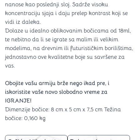
nanose kao poslednji sloj. Sadrže visoku
koncentraciju sjaja i daju prelep kontrast koji se
vidi iz daleka.
Dolaze u idealno oblikovanim bočicama od 18ml,
te nebitno da li se igrate sa malim ili velikim
modelima, na drevnim ili futurističkim borilištima,
jednostavno ove kvalitetne boje su savršene za
vas.
Obojite vašu armiju brže nego ikad pre, i
iskoristite vaše novo slobodno vreme za
IGRANJE!
Dimenzije bočice: 8 cm x 5 cm x 7,5 cm Težina
bočice: 0,160 kg