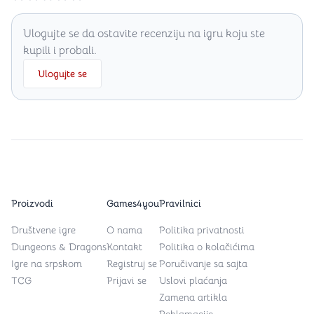
Ulogujte se da ostavite recenziju na igru koju ste
kupili i probali.
Ulogujte se
Proizvodi
Games4you
Pravilnici
Društvene igre
O nama
Politika privatnosti
Dungeons & Dragons
Kontakt
Politika o kolačićima
Igre na srpskom
Registruj se
Poručivanje sa sajta
TCG
Prijavi se
Uslovi plaćanja
Zamena artikla
Reklamacije