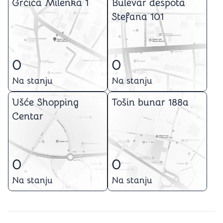
Grčića Milenka 1
Bulevar despota
Stefana 101
0
0
Na stanju
Na stanju
Ušće Shopping
Tošin bunar 188a
Centar
0
0
Na stanju
Na stanju