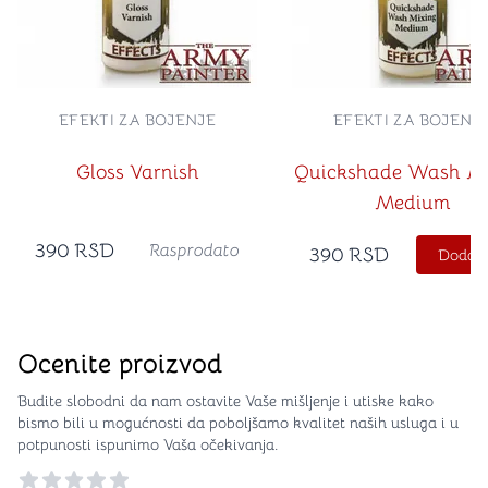
EFEKTI ZA BOJENJE
EFEKTI ZA BOJENJ
Gloss Varnish
Quickshade Wash Mi
Medium
390
RSD
Rasprodato
390
RSD
Dodajt
Ocenite proizvod
Budite slobodni da nam ostavite Vaše mišljenje i utiske kako
bismo bili u mogućnosti da poboljšamo kvalitet naših usluga i u
potpunosti ispunimo Vaša očekivanja.
Reviews