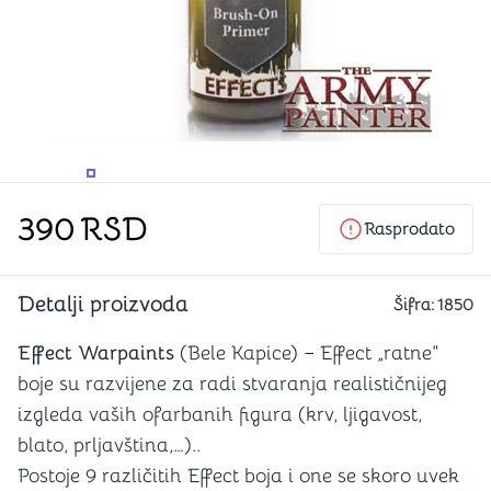
PROMENITE UGAO GLEDANJA
PROMENITE UGAO GLEDANJA
390
RSD
Rasprodato
Detalji proizvoda
Šifra:
1850
Effect Warpaints
(Bele Kapice) – Effect „ratne“
boje su razvijene za radi stvaranja realističnijeg
izgleda vaših ofarbanih figura (krv, ljigavost,
blato, prljavština,…)..
Postoje 9 različitih Effect boja i one se skoro uvek