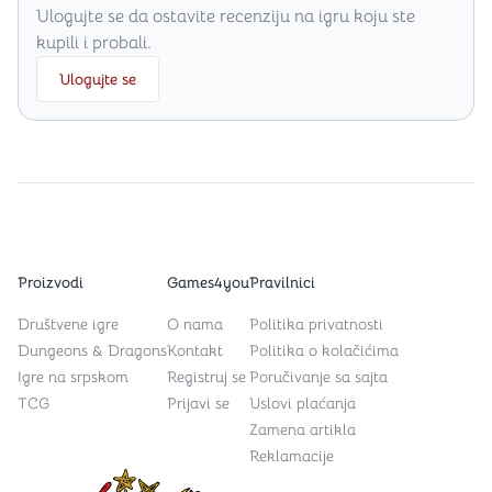
Ulogujte se da ostavite recenziju na igru koju ste
kupili i probali.
Ulogujte se
Proizvodi
Games4you
Pravilnici
Društvene igre
O nama
Politika privatnosti
Dungeons & Dragons
Kontakt
Politika o kolačićima
Igre na srpskom
Registruj se
Poručivanje sa sajta
TCG
Prijavi se
Uslovi plaćanja
Zamena artikla
Reklamacije
Games4you logo