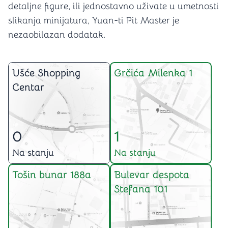
detaljne figure, ili jednostavno uživate u umetnosti
slikanja minijatura, Yuan-ti Pit Master je
nezaobilazan dodatak.
Ušće Shopping
Grčića Milenka 1
Centar
0
1
Na stanju
Na stanju
Tošin bunar 188a
Bulevar despota
Stefana 101