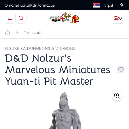
O nama
Kontakt
Informacije
Language
0
Otvorite meni
Dugme u obliku lupe predstavlja ikonicu za otvaranj
Korp
proizv
Games4you logo
Proizvodi
Početna strana
FIGURE ZA DUNGEONS & DRAGONS
D&D Nolzur's
Marvelous Miniatures
Dug
Yuan-ti Pit Master
store