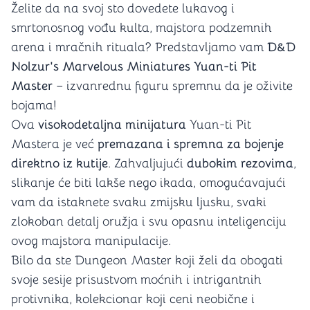
Želite da na svoj sto dovedete lukavog i
smrtonosnog vođu kulta, majstora podzemnih
arena i mračnih rituala? Predstavljamo vam
D&D
Nolzur's Marvelous Miniatures Yuan-ti Pit
Master
– izvanrednu figuru spremnu da je oživite
bojama!
Ova
visokodetaljna minijatura
Yuan-ti Pit
Mastera je već
premazana i spremna za bojenje
direktno iz kutije
. Zahvaljujući
dubokim rezovima
,
slikanje će biti lakše nego ikada, omogućavajući
vam da istaknete svaku zmijsku ljusku, svaki
zlokoban detalj oružja i svu opasnu inteligenciju
ovog majstora manipulacije.
Bilo da ste Dungeon Master koji želi da obogati
svoje sesije prisustvom moćnih i intrigantnih
protivnika, kolekcionar koji ceni neobične i