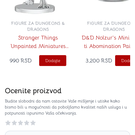
FIGURE ZA DUNGEONS &
FIGURE ZA DUNGEON
DRAGONS
DRAGONS
Stranger Things
D&D Nolzur's Mini 
Unpainted Miniatures
ti Abomination Paint
Demogorgons
990
RSD
3,200
RSD
Dodajte
Dodajt
Ocenite proizvod
Budite slobodni da nam ostavite Vaše mišljenje i utiske kako
bismo bili u mogućnosti da poboljšamo kvalitet naših usluga i u
potpunosti ispunimo Vaša očekivanja.
Reviews