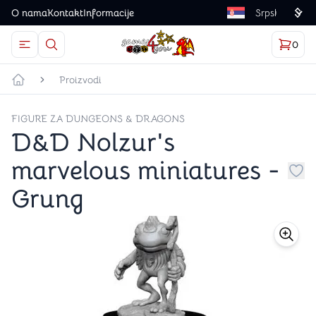
O nama
Kontakt
Informacije
Language
0
Otvorite meni
Dugme u obliku lupe predstavlja ikonicu za otvaranj
Korp
proizv
Games4you logo
Proizvodi
Početna strana
FIGURE ZA DUNGEONS & DRAGONS
D&D Nolzur's
marvelous miniatures -
Dug
Grung
store