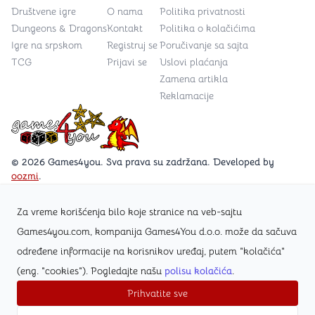
Društvene igre
O nama
Politika privatnosti
Dungeons & Dragons
Kontakt
Politika o kolačićima
Igre na srpskom
Registruj se
Poručivanje sa sajta
TCG
Prijavi se
Uslovi plaćanja
Zamena artikla
Reklamacije
Games4you logo
© 2026 Games4you. Sva prava su zadržana. Developed by
oozmi
.
Za vreme korišćenja bilo koje stranice na veb-sajtu
Posetite Facebook stranicu /Games4you.rs
Games4you.com, kompanija Games4You d.o.o. može da sačuva
određene informacije na korisnikov uređaj, putem "kolačića"
Zapratite Instagram profil @games4yours
(eng. "cookies"). Pogledajte našu
polisu kolačića
.
Prihvatite sve