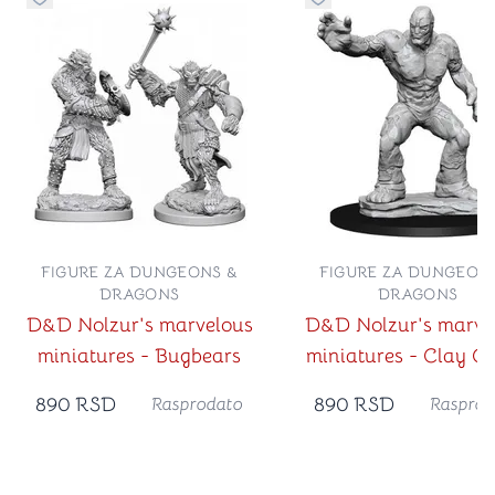
Dugme za dodavanje stvari u kategoriju omiljeno
Dugme za dodavanje st
FIGURE ZA DUNGEONS &
FIGURE ZA DUNGEON
DRAGONS
DRAGONS
D&D Nolzur's marvelous
D&D Nolzur's marve
miniatures - Bugbears
miniatures - Clay G
890
RSD
890
RSD
Rasprodato
Rasprod