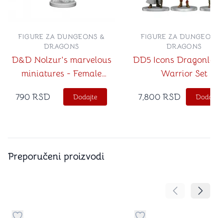
FIGURE ZA DUNGEONS &
FIGURE ZA DUNGEON
DRAGONS
DRAGONS
D&D Nolzur's marvelous
DD5 Icons Dragonlan
miniatures - Female
Warrior Set
Gnome Wizard
790
RSD
7,800
RSD
Dodajte
Dodajt
Preporučeni proizvodi
Pomeranje sa
Pomer