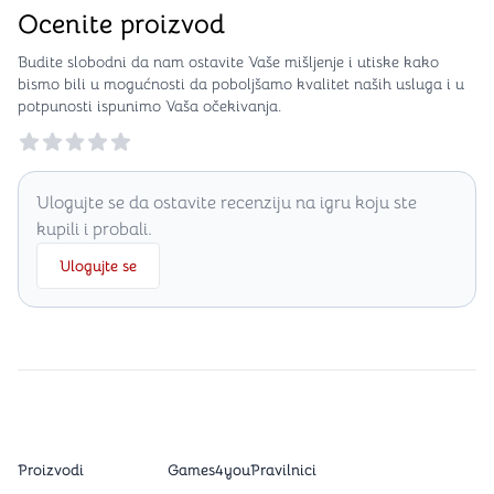
Ocenite proizvod
Budite slobodni da nam ostavite Vaše mišljenje i utiske kako
bismo bili u mogućnosti da poboljšamo kvalitet naših usluga i u
potpunosti ispunimo Vaša očekivanja.
Reviews
Ulogujte se da ostavite recenziju na igru koju ste
kupili i probali.
Ulogujte se
Proizvodi
Games4you
Pravilnici