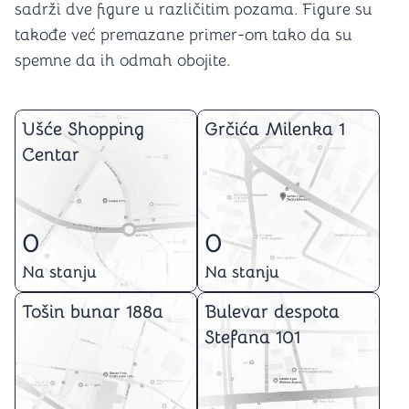
sadrži dve figure u različitim pozama. Figure su
takođe već premazane primer-om tako da su
spemne da ih odmah obojite.
Ušće Shopping
Grčića Milenka 1
Centar
0
0
Na stanju
Na stanju
Tošin bunar 188a
Bulevar despota
Stefana 101