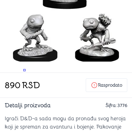
PROMENITE UGAO GLEDANJA
PROMENITE UGAO GLEDANJA
890
RSD
Rasprodato
Detalji proizvoda
Šifra:
3776
Igrači D&D-a sada mogu da pronađu svog heroja
koji je spreman za avanturu i bojenje. Pakovanje