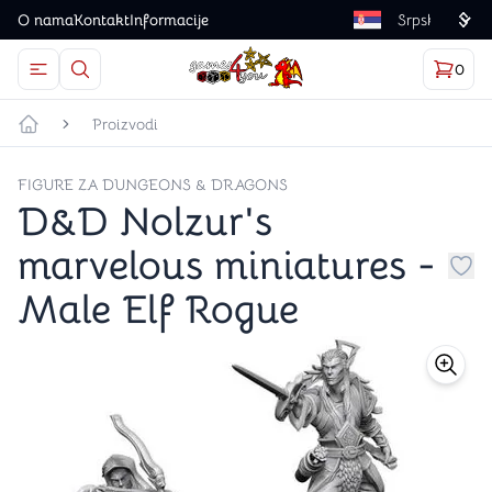
O nama
Kontakt
Informacije
Language
0
Otvorite meni
Dugme u obliku lupe predstavlja ikonicu za otvaranj
Korp
proizv
Games4you logo
Proizvodi
Početna strana
FIGURE ZA DUNGEONS & DRAGONS
D&D Nolzur's
marvelous miniatures -
Dug
Male Elf Rogue
store