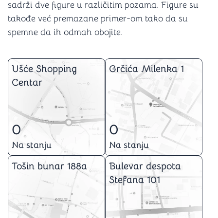
sadrži dve figure u različitim pozama. Figure su
takođe već premazane primer-om tako da su
spemne da ih odmah obojite.
Ušće Shopping
Grčića Milenka 1
Centar
0
0
Na stanju
Na stanju
Tošin bunar 188a
Bulevar despota
Stefana 101