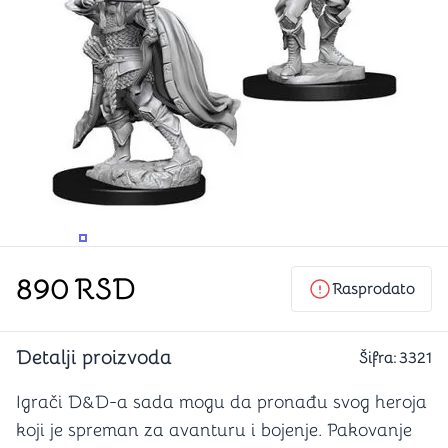
PROMENITE UGAO GLEDANJA
PROMENITE UGAO GLEDANJA
890
RSD
Rasprodato
Detalji proizvoda
Šifra:
3321
Igrači D&D-a sada mogu da pronađu svog heroja
koji je spreman za avanturu i bojenje. Pakovanje