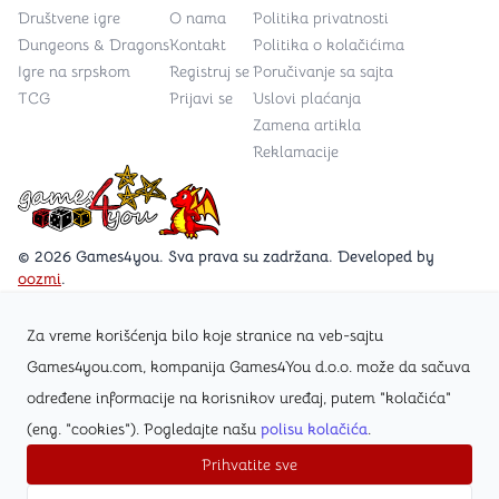
Društvene igre
O nama
Politika privatnosti
Dungeons & Dragons
Kontakt
Politika o kolačićima
Igre na srpskom
Registruj se
Poručivanje sa sajta
TCG
Prijavi se
Uslovi plaćanja
Zamena artikla
Reklamacije
Games4you logo
© 2026 Games4you. Sva prava su zadržana. Developed by
oozmi
.
Za vreme korišćenja bilo koje stranice na veb-sajtu
Posetite Facebook stranicu /Games4you.rs
Games4you.com, kompanija Games4You d.o.o. može da sačuva
određene informacije na korisnikov uređaj, putem "kolačića"
Zapratite Instagram profil @games4yours
(eng. "cookies"). Pogledajte našu
polisu kolačića
.
Prihvatite sve