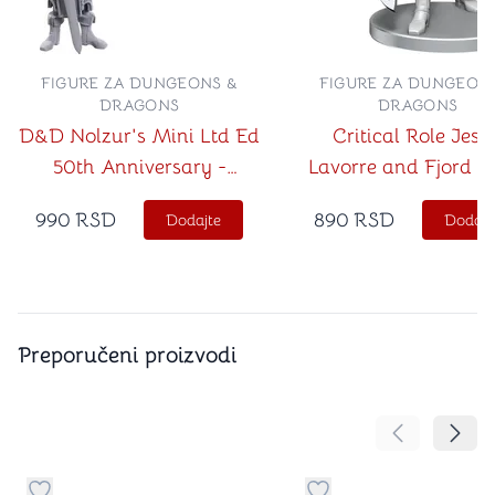
FIGURE ZA DUNGEONS &
FIGURE ZA DUNGEON
DRAGONS
DRAGONS
D&D Nolzur's Mini Ltd Ed
Critical Role Jeste
50th Anniversary -
Lavorre and Fjord S
Skeleton Knights
990
RSD
890
RSD
Dodajte
Dodajt
Preporučeni proizvodi
Pomeranje sa
Pomer