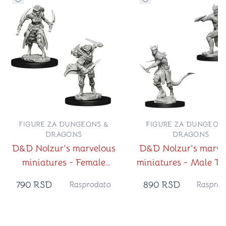
Dugme za dodavanje stvari u kategoriju omiljeno
Dugme za dodavanje st
FIGURE ZA DUNGEONS &
FIGURE ZA DUNGEON
DRAGONS
DRAGONS
D&D Nolzur's marvelous
D&D Nolzur's marve
miniatures - Female
miniatures - Male Tie
Tiefling Rogue
Rogue
790
RSD
890
RSD
Rasprodato
Rasprod