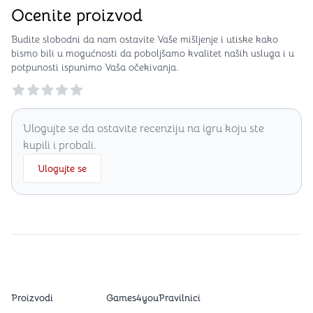
Ocenite proizvod
Budite slobodni da nam ostavite Vaše mišljenje i utiske kako
bismo bili u mogućnosti da poboljšamo kvalitet naših usluga i u
potpunosti ispunimo Vaša očekivanja.
Reviews
Ulogujte se da ostavite recenziju na igru koju ste
kupili i probali.
Ulogujte se
Proizvodi
Games4you
Pravilnici