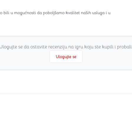
o bili u mogućnosti da poboljšamo kvalitet naših usluga i u
Ulogujte se da ostavite recenziju na igru koju ste kupili i probali
Ulogujte se