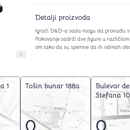
Šah
Podloge z
Domine
Zaštite za
4 u 1 igre
Kockice 
Detalji proizvoda
Backgammon (Tavla)
Kutijice
Igrači D&D-a sada mogu da pronađu svog
Pakovanje sadrži dve figure u različit
om tako da su spemne da ih odmah oboj
nje
Mozgalice
DANJA
DANJA
Pomeranje sadržaja slajdera u desno
Hanayama
Kocke
Ostale mozgalice
a 1
Tošin bunar 188a
Bulevar de
Stripovi
Stefana 10
0
0