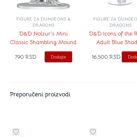
FIGURE ZA DUNGEONS &
FIGURE ZA DUNGEO
DRAGONS
DRAGONS
D&D Nolzur's Mini
D&D Icons of the 
Classic Shambling Mound
Adult Blue Sha
Dragon
790
RSD
16,500
RSD
Dodajte
Doda
Preporučeni proizvodi
Dugme za dodavanje stvari u kategoriju omiljeno
Dugme za dodavanje 