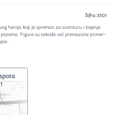
a igranje
 karte
D6 (za Jamb)
Šifra:
3501
 heroja koji je spreman za avanturu i bojenje.
im pozama. Figure su takođe već premazane primer-
ite.
spota
1