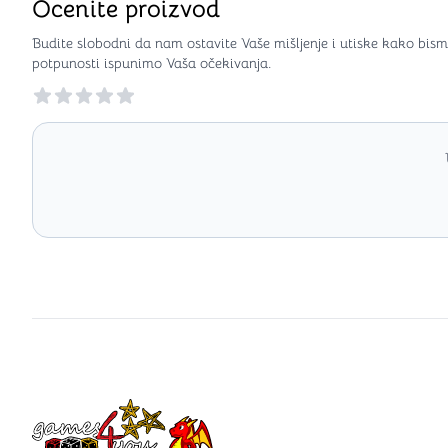
Ocenite proizvod
Budite slobodni da nam ostavite Vaše mišljenje i utiske kako bism
potpunosti ispunimo Vaša očekivanja.
Reviews
Games4you logo