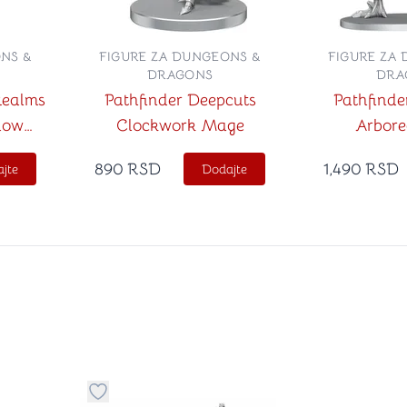
NS &
FIGURE ZA DUNGEONS &
FIGURE ZA
DRAGONS
DRA
Realms
Pathfinder Deepcuts
Pathfinde
dow
Clockwork Mage
Arbore
890
RSD
1,490
RSD
jte
Dodajte
stvari u kategoriju omiljeno
Dugme za dodavanje stvari u kategoriju omilje