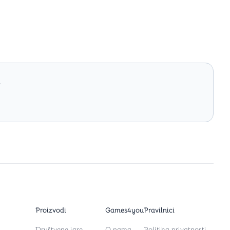
.
Proizvodi
Games4you
Pravilnici
Društvene igre
O nama
Politika privatnosti