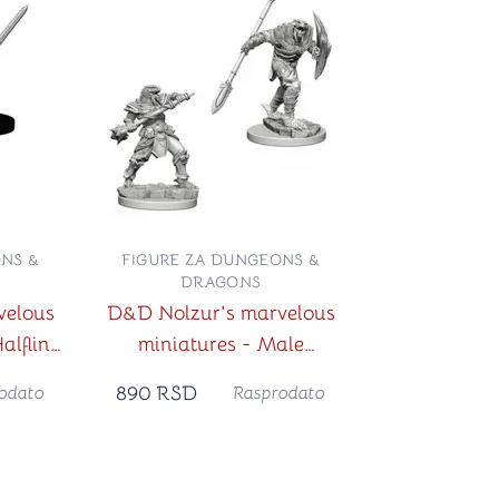
NS &
FIGURE ZA DUNGEONS &
DRAGONS
velous
D&D Nolzur's marvelous
alfling
miniatures - Male
Dragonborn Fighter
890
RSD
odato
Rasprodato