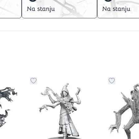
Na stanju
Na stanju
stvari u kategoriju omiljeno
Dugme za dodavanje stvari u kategoriju omilje
Dugme za do