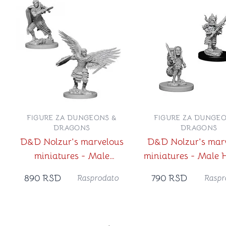
FIGURE ZA DUNGEONS &
FIGURE ZA DUNGEO
DRAGONS
DRAGONS
D&D Nolzur's marvelous
D&D Nolzur's mar
miniatures - Male
miniatures - Male H
Aasimar Fighter
Fighter
890
RSD
790
RSD
Rasprodato
Raspr