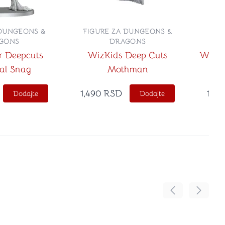
 DUNGEONS &
FIGURE ZA DUNGEONS &
FIG
GONS
DRAGONS
r Deepcuts
WizKids Deep Cuts
Wizki
al Snag
Mothman
1,490
RSD
1,39
Dodajte
Dodajte
Pomeranje sadr
Pomeran
no