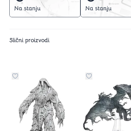
Na stanju
Na stanju
Slični proizvodi
Dugme za dodavanje stvari u kategoriju omiljeno
Dugme za dodavanje 