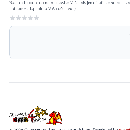
Budite slobodni da nam ostavite Vaše mišljenje i utiske kako bism
potpunosti ispunimo Vaša očekivanja.
Reviews
Games4you logo
© 2026 Games4you. Sva prava su zadržana. Developed by
oozm