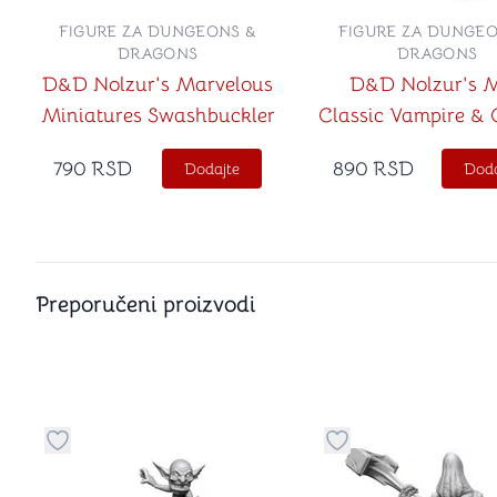
FIGURE ZA DUNGEONS &
FIGURE ZA DUNGEO
DRAGONS
DRAGONS
D&D Nolzur's Marvelous
D&D Nolzur's M
Miniatures Swashbuckler
Classic Vampire & 
Zombie
790
RSD
890
RSD
Dodajte
Doda
Preporučeni proizvodi
Dugme za dodavanje stvari u kategoriju omiljeno
Dugme za dodavanje 