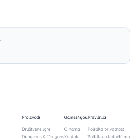
.
Proizvodi
Games4you
Pravilnici
Društvene igre
O nama
Politika privatnosti
Dungeons & Dragons
Kontakt
Politika o kolačićima