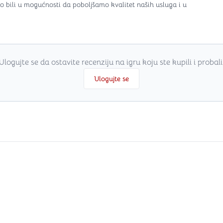
o bili u mogućnosti da poboljšamo kvalitet naših usluga i u
Ulogujte se da ostavite recenziju na igru koju ste kupili i probali
Ulogujte se
i
.