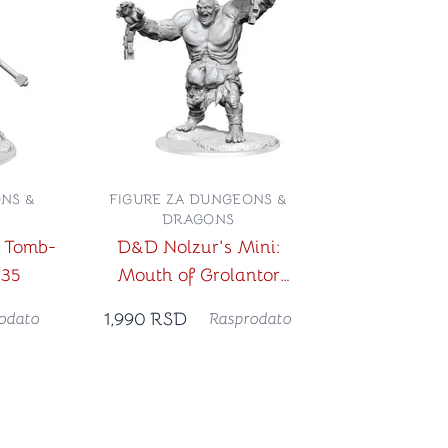
NS &
FIGURE ZA DUNGEONS &
DRAGONS
: Tomb-
D&D Nolzur's Mini:
35
Mouth of Grolantor
WIZ90434
1,990
RSD
odato
Rasprodato