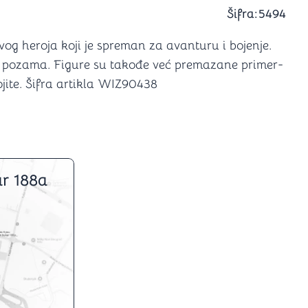
a igranje
Šifra:
5494
 karte
D6 (za Jamb)
 heroja koji je spreman za avanturu i bojenje.
im pozama. Figure su takođe već premazane primer-
ite. Šifra artikla WIZ90438
r 188a