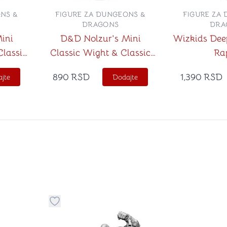
NS &
FIGURE ZA DUNGEONS &
FIGURE ZA
DRAGONS
DRA
ini
D&D Nolzur's Mini
Wizkids Deep
Classic
Classic Wight & Classic
Ra
Wraith
890
RSD
1,390
RSD
jte
Dodajte
stvari u kategoriju omiljeno
Dugme za dodavanje stvari u kategoriju omilje