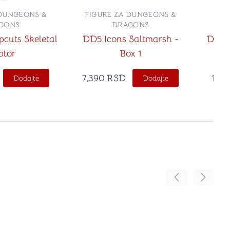
 DUNGEONS &
FIGURE ZA DUNGEONS &
FIG
GONS
DRAGONS
cuts Skeletal
DD5 Icons Saltmarsh -
D&D I
ptor
Box 1
Ad
7,390
RSD
15,5
Dodajte
Dodajte
Pomeranje sadr
Pomeran
no