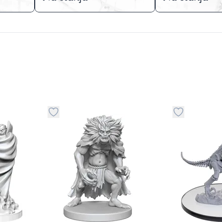
stvari u kategoriju omiljeno
Dugme za dodavanje stvari u kategoriju omilje
Dugme za do