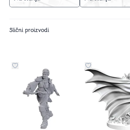
Slični proizvodi
u kategoriju omiljeno
Dugme za dodavanje stvari u kategoriju omiljeno
Dugme za dodavanje 