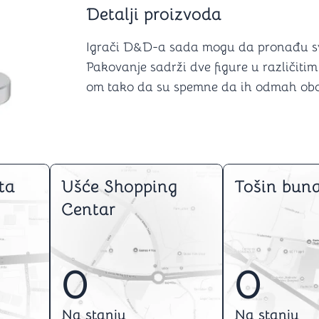
Šah
Podloge z
Detalji proizvoda
Domine
Zaštite za
4 u 1 igre
Kockice 
Igrači D&D-a sada mogu da pronađu svog
Backgammon (Tavla)
Kutijice
Pakovanje sadrži dve figure u različit
om tako da su spemne da ih odmah oboj
nje
Mozgalice
Hanayama
ta
Ušće Shopping
Tošin buna
Kocke
Ostale mozgalice
Centar
Stripovi
0
0
Na stanju
Na stanju