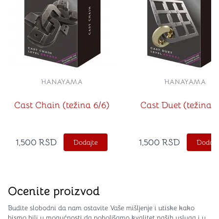
HANAYAMA
HANAYAMA
Cast Chain (težina 6/6)
Cast Duet (težina 5
1,500
RSD
1,500
RSD
Dodajte
Dodajt
Ocenite proizvod
Budite slobodni da nam ostavite Vaše mišljenje i utiske kako
bismo bili u mogućnosti da poboljšamo kvalitet naših usluga i u