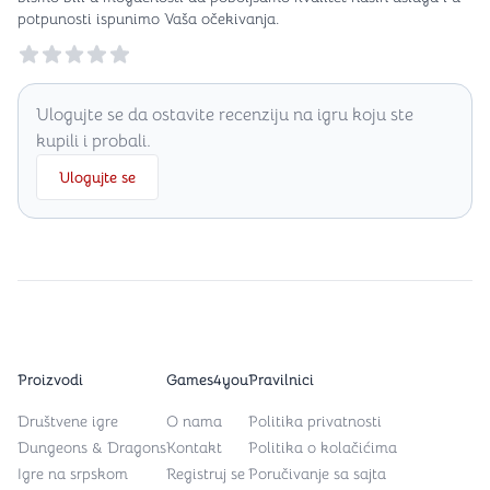
potpunosti ispunimo Vaša očekivanja.
Reviews
Ulogujte se da ostavite recenziju na igru koju ste
kupili i probali.
Ulogujte se
Proizvodi
Games4you
Pravilnici
Društvene igre
O nama
Politika privatnosti
Dungeons & Dragons
Kontakt
Politika o kolačićima
Igre na srpskom
Registruj se
Poručivanje sa sajta