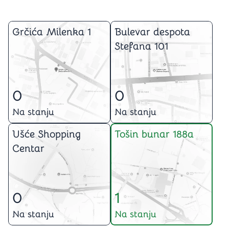
Grčića Milenka 1
Bulevar despota
Stefana 101
0
0
Na stanju
Na stanju
Ušće Shopping
Tošin bunar 188a
Centar
0
1
Na stanju
Na stanju