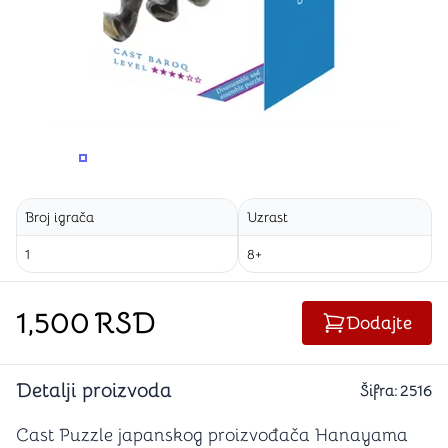
PROMENITE UGAO GLEDANJA
PROMENITE UGAO GLEDANJA
Broj igrača
Uzrast
1
8+
1,500
RSD
Dodajte
Detalji proizvoda
Šifra:
2516
Cast Puzzle japanskog proizvođača Hanayama