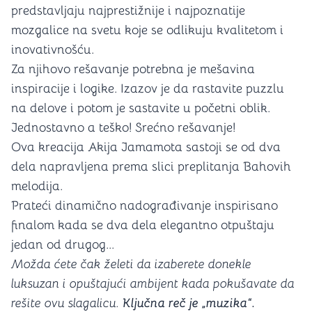
predstavljaju najprestižnije i najpoznatije
mozgalice na svetu koje se odlikuju kvalitetom i
inovativnošću.
Za njihovo rešavanje potrebna je mešavina
inspiracije i logike. Izazov je da rastavite puzzlu
na delove i potom je sastavite u početni oblik.
Jednostavno a teško! Srećno rešavanje!
Ova kreacija Akija Jamamota sastoji se od dva
dela napravljena prema slici preplitanja Bahovih
melodija.
Prateći dinamično nadograđivanje inspirisano
finalom kada se dva dela elegantno otpuštaju
jedan od drugog...
Možda ćete čak želeti da izaberete donekle
luksuzan i opuštajući ambijent kada pokušavate da
rešite ovu slagalicu.
Ključna reč je „muzika“.