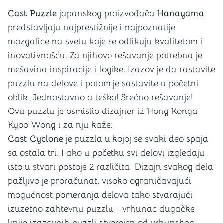
Cast Puzzle
japanskog proizvođača
Hanayama
predstavljaju najprestižnije i najpoznatije
mozgalice na svetu koje se odlikuju kvalitetom i
inovativnošću. Za njihovo rešavanje potrebna je
mešavina inspiracije i logike. Izazov je da rastavite
puzzlu na delove i potom je sastavite u početni
oblik. Jednostavno a teško! Srećno rešavanje!
Ovu puzzlu je osmislio dizajner iz Hong Konga
Kyoo Wong i za nju kaže:
Cast Cyclone
je puzzla u kojoj se svaki deo spaja
sa ostala tri. I ako u početku svi delovi izgledaju
isto u stvari postoje 2 različita. Dizajn svakog dela
pažljivo je proračunat, visoko ograničavajući
mogućnost pomeranja delova tako stvarajući
izuzetno zahtevnu puzzlu - vrhunac dugačke
linije izazovnih puzzli stvorejen od vrhunskog