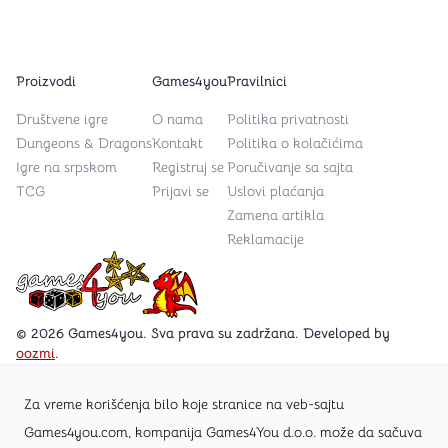
Proizvodi
Games4you
Pravilnici
Društvene igre
O nama
Politika privatnosti
Dungeons & Dragons
Kontakt
Politika o kolačićima
Igre na srpskom
Registruj se
Poručivanje sa sajta
TCG
Prijavi se
Uslovi plaćanja
Zamena artikla
Reklamacije
Games4you logo
© 2026 Games4you. Sva prava su zadržana. Developed by
oozmi
.
Za vreme korišćenja bilo koje stranice na veb-sajtu
Posetite Facebook stranicu /Games4you.rs
Games4you.com, kompanija Games4You d.o.o. može da sačuva