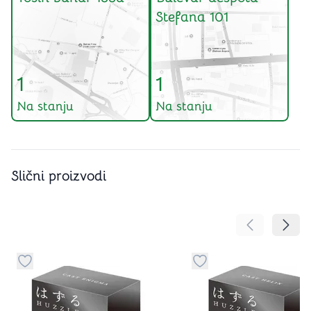
Stefana 101
1
1
Na stanju
Na stanju
Slični proizvodi
Pomeranje sa
Pomer
Dugme za dodavanje stvari u kategoriju omiljeno
Dugme za dodavanje st