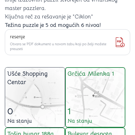
master pazzlera.
Ključna reč za rešavanje je "Ciklon"
Težina puzzle je 5 od mogućih 6 nivoa!
resenje
Otvara se PDF dokument u novom tabu koji po želji možete
preuzeti
Ušće Shopping
Grčića Milenka 1
Centar
0
1
Na stanju
Na stanju
Tošin bunar 188a
Bulevar despota