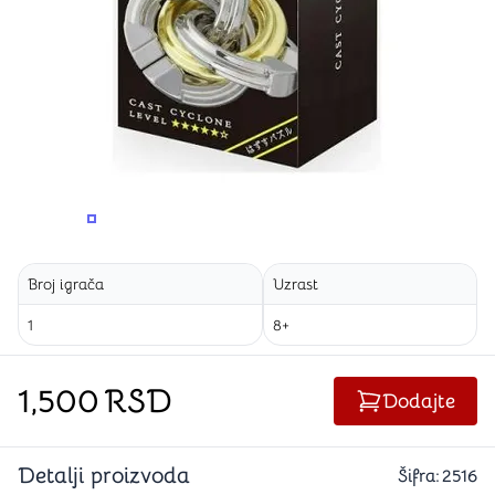
PROMENITE UGAO GLEDANJA
PROMENITE UGAO GLEDANJA
PROMENITE
Broj igrača
Uzrast
1
8+
1,500
RSD
Dodajte
Detalji proizvoda
Šifra:
2516