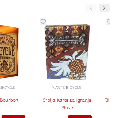
Pomeranje sadr
Pomeran
no
davanje stvari u kategoriju omiljeno
Dugme za dodavanje stvari u kategoriju
Dugm
BICYCLE
KARTE BICYCLE
 Bourbon
Srbija Karte za Igranje
Bicyc
Plave