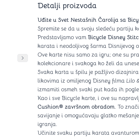
Detalji proizvoda
Šah
Podloge z
Domine
Zaštite za
4 u 1 igre
Kockice 
Uđite u Svet Nestašnih Čarolija sa Bic
Backgammon (Tavla)
Kutijice
Spremite se da u svoju sledeću partiju 
Predstavljamo vam
Bicycle Disney Stit
karata i neodoljivog šarma Disnijevog o
Ove karte nisu samo za igru; one su prav
nje
Mozgalice
DANJA
DANJA
Pomeranje sadržaja slajdera u desno
kolekcionare i svakoga ko želi da unese 
Svaka karta u špilu je pažljivo dizajni
Hanayama
likovima iz omiljenog Disney filma
Lilo 
Kocke
Ostale mozgalice
izmamiti osmeh svaki put kada ih pogle
Stripovi
Kao i sve Bicycle karte, i ove su naprav
Cushion® završnom obradom
. To znač
savijanje i omogućavaju glatko mešanje 
igranja.
Učinite svaku partiju karata avanturo