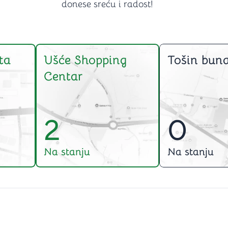
donese sreću i radost!
ta
Ušće Shopping
Tošin buna
Centar
2
0
Na stanju
Na stanju