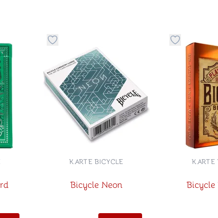
stvari u kategoriju omiljeno
Dugme za dodavanje stvari u kategoriju omilje
Dugme za do
E
KARTE BICYCLE
KARTE 
rd
Bicycle Neon
Bicycle