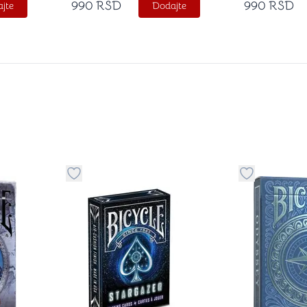
990
RSD
990
RSD
jte
Dodajte
stvari u kategoriju omiljeno
Dugme za dodavanje stvari u kategoriju omilje
Dugme za do