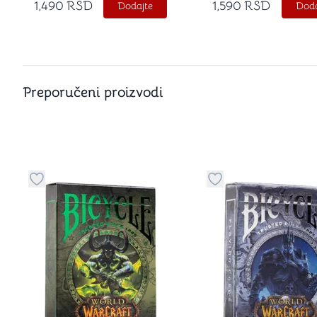
1,490
RSD
1,590
RSD
Dodajte
Doda
Preporučeni proizvodi
Dugme za dodavanje stvari u kategoriju omiljeno
Dugme za dodavanje 