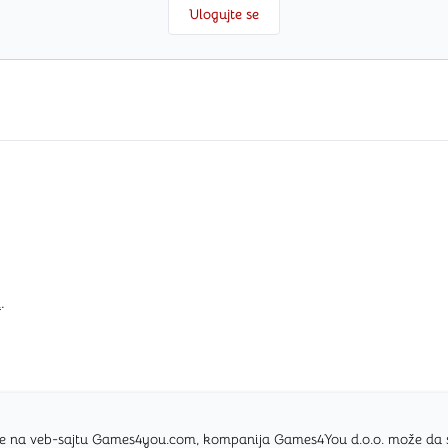
Ulogujte se
i
.
nice na veb-sajtu Games4you.com, kompanija Games4You d.o.o. može da