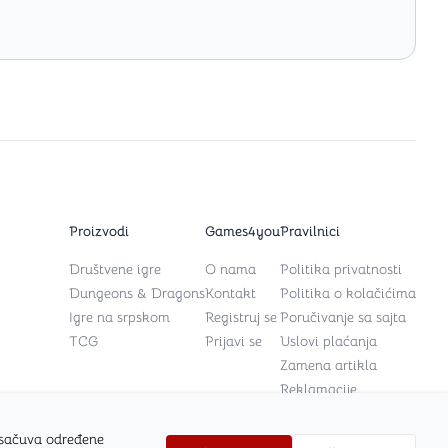
Proizvodi
Games4you
Pravilnici
Društvene igre
O nama
Politika privatnosti
Dungeons & Dragons
Kontakt
Politika o kolačićima
Igre na srpskom
Registruj se
Poručivanje sa sajta
TCG
Prijavi se
Uslovi plaćanja
Zamena artikla
Reklamacije
 sačuva određene