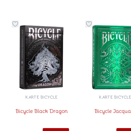
Dugme za dodavanje stvari u kategoriju omiljeno
Dugme za dodavanje 
KARTE BICYCLE
KARTE BICYCL
Bicycle Black Dragon
Bicycle Jacqua