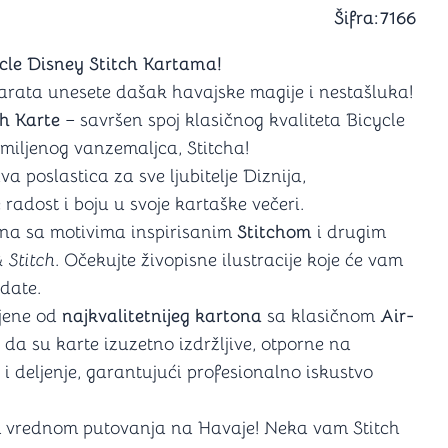
a igranje
Šifra:
7166
 karte
D6 (za Jamb)
ycle Disney Stitch Kartama!
karata unesete dašak havajske magije i nestašluka!
ch Karte
– savršen spoj klasičnog kvaliteta Bicycle
miljenog vanzemaljca, Stitcha!
a poslastica za sve ljubitelje Diznija,
radost i boju u svoje kartaške večeri.
rana sa motivima inspirisanim
Stitchom
i drugim
& Stitch
. Očekujte živopisne ilustracije koje će vam
date.
ljene od
najkvalitetnijeg kartona
sa klasičnom
Air-
i da su karte izuzetno izdržljive, otporne na
i deljenje, garantujući profesionalno iskustvo
m vrednom putovanja na Havaje! Neka vam Stitch