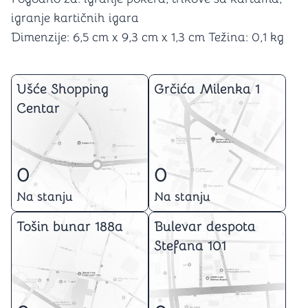
igranje kartičnih igara
Dimenzije: 6,5 cm x 9,3 cm x 1,3 cm Težina: 0,1 kg
Ušće Shopping
Grčića Milenka 1
Centar
0
0
Na stanju
Na stanju
Tošin bunar 188a
Bulevar despota
Stefana 101