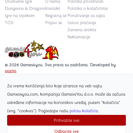
Društvene igre
O nama
Politika privatnosti
Dungeons & Dragons
Kontakt
Politika o kolačićima
Igre na srpskom
Registruj se
Poručivanje sa sajta
TCG
Prijavi se
Uslovi plaćanja
Zamena artikla
Reklamacije
Games4you logo
© 2026 Games4you. Sva prava su zadržana. Developed by
oozmi
.
Za vreme korišćenja bilo koje stranice na veb-sajtu
Posetite Facebook stranicu /Games4you.rs
Games4you.com, kompanija Games4You d.o.o. može da sačuva
određene informacije na korisnikov uređaj, putem "kolačića"
Zapratite Instagram profil @games4yours
(eng. "cookies"). Pogledajte našu
polisu kolačića
.
Prihvatite sve
Odbacite sve