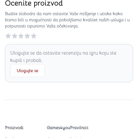
Ocenite proizvod
Budite slobodni da nam ostavite Vaše mišljenje i utiske kako
bismo bili u mogućnosti da poboljšamo kvalitet naših usluga i u
potpunosti ispunimo Vaša očekivanja.
Reviews
Ulogujte se da ostavite recenziju na igru koju ste
kupili i probali.
Ulogujte se
Proizvodi
Games4you
Pravilnici