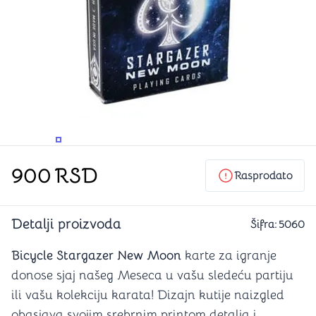
PROMENITE UGAO GLEDANJA
PROMENITE UGAO GLEDANJA
PROMENITE
900
RSD
Rasprodato
Detalji proizvoda
Šifra:
5060
Bicycle Stargazer New Moon
karte za igranje
donose sjaj našeg Meseca u vašu sledeću partiju
ili vašu kolekciju karata! Dizajn kutije naizgled
obasjava svojim srebrnim printom detalja i