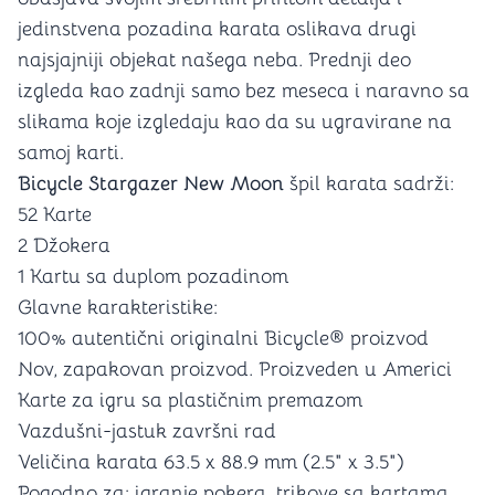
jedinstvena pozadina karata oslikava drugi
najsjajniji objekat našega neba. Prednji deo
izgleda kao zadnji samo bez meseca i naravno sa
slikama koje izgledaju kao da su ugravirane na
samoj karti.
Bicycle Stargazer New Moon
špil karata sadrži:
52 Karte
2 Džokera
1 Kartu sa duplom pozadinom
Glavne karakteristike:
100% autentični originalni Bicycle® proizvod
Nov, zapakovan proizvod. Proizveden u Americi
Karte za igru sa plastičnim premazom
Vazdušni-jastuk završni rad
Veličina karata 63.5 x 88.9 mm (2.5" x 3.5")
Pogodno za: igranje pokera, trikove sa kartama,