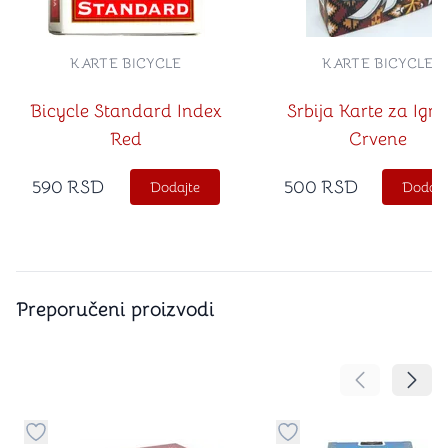
KARTE BICYCLE
KARTE BICYCLE
Bicycle Standard Index
Srbija Karte za Igra
Red
Crvene
590
RSD
500
RSD
Dodajte
Dodajt
Preporučeni proizvodi
Pomeranje sa
Pomer
Dugme za dodavanje stvari u kategoriju omiljeno
Dugme za dodavanje st