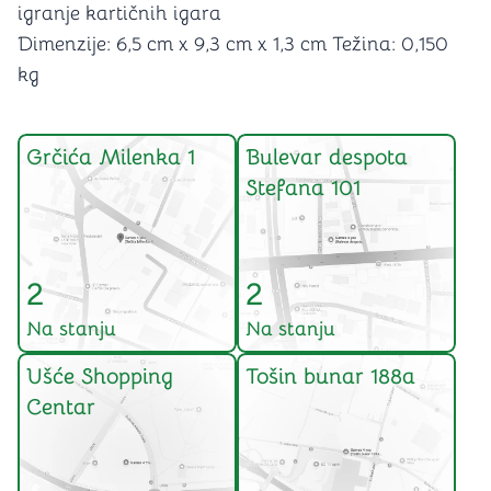
igranje kartičnih igara
Dimenzije: 6,5 cm x 9,3 cm x 1,3 cm Težina: 0,150
kg
Grčića Milenka 1
Bulevar despota
Stefana 101
2
2
Na stanju
Na stanju
Ušće Shopping
Tošin bunar 188a
Centar