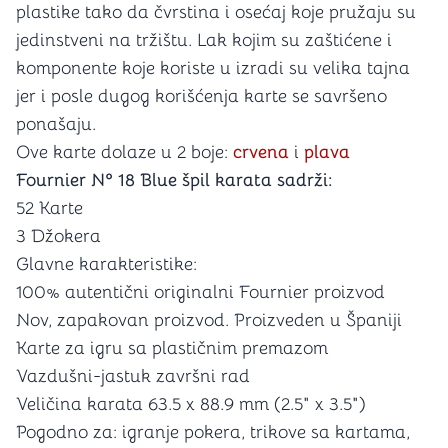
plastike tako da čvrstina i osećaj koje pružaju su
jedinstveni na tržištu. Lak kojim su zaštićene i
komponente koje koriste u izradi su velika tajna
jer i posle dugog korišćenja karte se savršeno
ponašaju.
Ove karte dolaze u 2 boje:
crvena
i
plava
Fournier Nº 18 Blue špil karata sadrži:
52 Karte
3 Džokera
Glavne karakteristike:
100% autentični originalni Fournier proizvod
Nov, zapakovan proizvod. Proizveden u Španiji
Karte za igru sa plastičnim premazom
Vazdušni-jastuk završni rad
Veličina karata 63.5 x 88.9 mm (2.5" x 3.5")
Pogodno za: igranje pokera, trikove sa kartama,