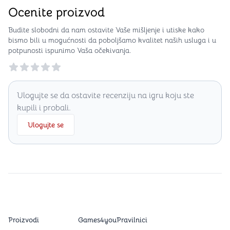
Ocenite proizvod
Budite slobodni da nam ostavite Vaše mišljenje i utiske kako
bismo bili u mogućnosti da poboljšamo kvalitet naših usluga i u
potpunosti ispunimo Vaša očekivanja.
Reviews
Ulogujte se da ostavite recenziju na igru koju ste
kupili i probali.
Ulogujte se
Proizvodi
Games4you
Pravilnici