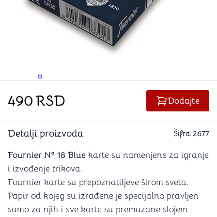
PROMENITE UGAO GLEDANJA
PROMENITE UGAO GLEDANJA
PROMENITE
490
RSD
Dodajte
Detalji proizvoda
Šifra:
2677
Fournier Nº 18 Blue
karte su namenjene za igranje
i izvođenje trikova.
Fournier karte su prepoznatiljeve širom sveta.
Papir od kojeg su izrađene je specijalno pravljen
samo za njih i sve karte su premazane slojem