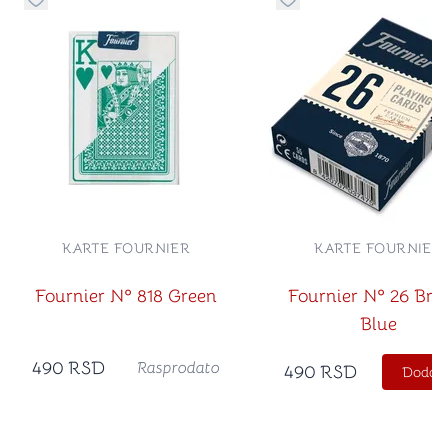
Dugme za dodavanje stvari u kategoriju omiljeno
Dugme za dodavanje st
KARTE FOURNIER
KARTE FOURNIER
Fournier Nº 818 Green
Fournier Nº 26 Bri
Blue
490
RSD
Rasprodato
490
RSD
Dodajt