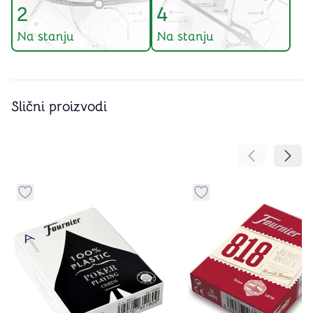
2
4
Na stanju
Na stanju
Slični proizvodi
Pomeranje sa
Pomer
Dugme za dodavanje stvari u kategoriju omiljeno
Dugme za dodavanje st