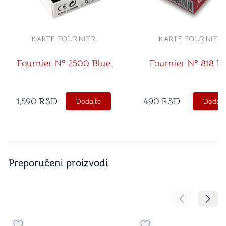
KARTE FOURNIER
KARTE FOURNIER
Fournier Nº 2500 Blue
Fournier Nº 818 R
1,590
RSD
490
RSD
Dodajte
Dodajt
Preporučeni proizvodi
Pomeranje sa
Pomer