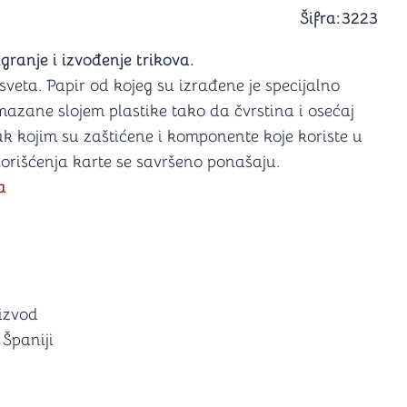
a igranje
Šifra:
3223
 karte
D6 (za Jamb)
ranje i izvođenje trikova.
sveta. Papir od kojeg su izrađene je specijalno
mazane slojem plastike tako da čvrstina i osećaj
Lak kojim su zaštićene i komponente koje koriste u
 korišćenja karte se savršeno ponašaju.
a
oizvod
Španiji