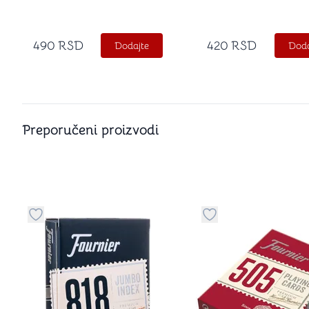
490
RSD
420
RSD
Dodajte
Doda
Preporučeni proizvodi
Dugme za dodavanje stvari u kategoriju omiljeno
Dugme za dodavanje 