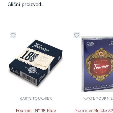
Slični proizvodi
Dugme za dodavanje stvari u kategoriju omiljeno
Dugme za dodavanje 
KARTE FOURNIER
KARTE FOURNI
Fournier Nº 18 Blue
Fournier Belote 3