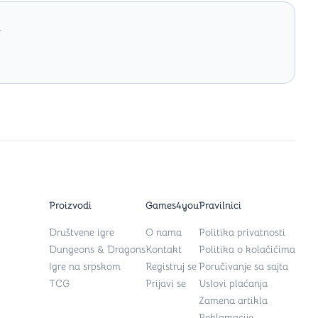
.
Proizvodi
Games4you
Pravilnici
Društvene igre
O nama
Politika privatnosti
Dungeons & Dragons
Kontakt
Politika o kolačićima
Igre na srpskom
Registruj se
Poručivanje sa sajta
TCG
Prijavi se
Uslovi plaćanja
Zamena artikla
Reklamacije