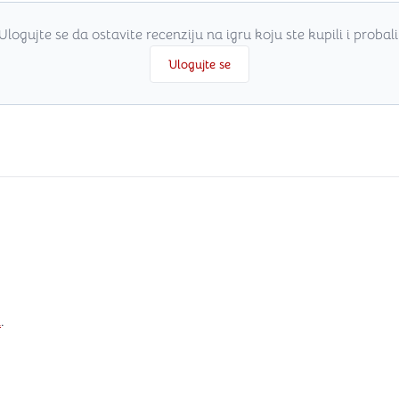
Ulogujte se da ostavite recenziju na igru koju ste kupili i probali
Ulogujte se
i
.