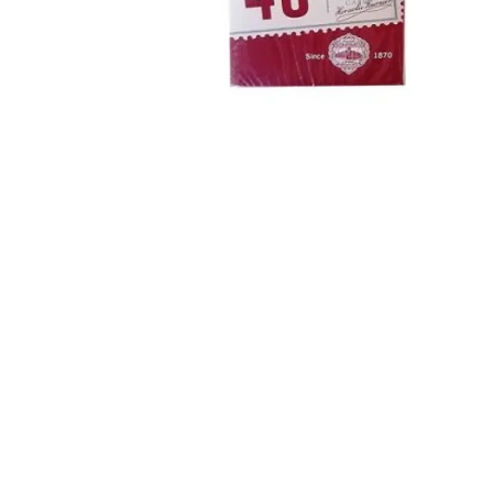
Igre na srpskom
Puzzle 1000 delova
Puzzle 2000 delova
(TCG)
Yu-Gi-Oh
Pokemon
One Piece
Riftbound
Karte za igra
Karte Bicycle
Karte Fournier
Tarot karte
Setovi za poker