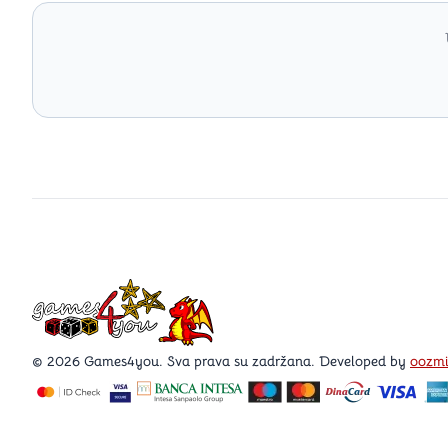
Games4you logo
© 2026 Games4you. Sva prava su zadržana. Developed by
oozm