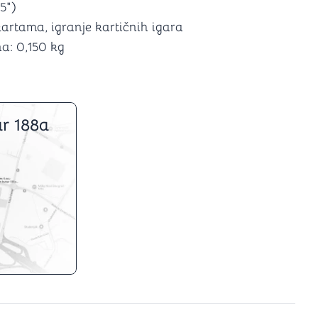
5")
kartama, igranje kartičnih igara
na: 0,150 kg
r 188a