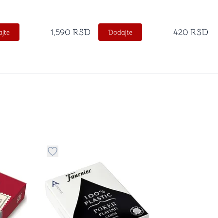
1,590
RSD
420
RSD
jte
Dodajte
stvari u kategoriju omiljeno
Dugme za dodavanje stvari u kategoriju omilje