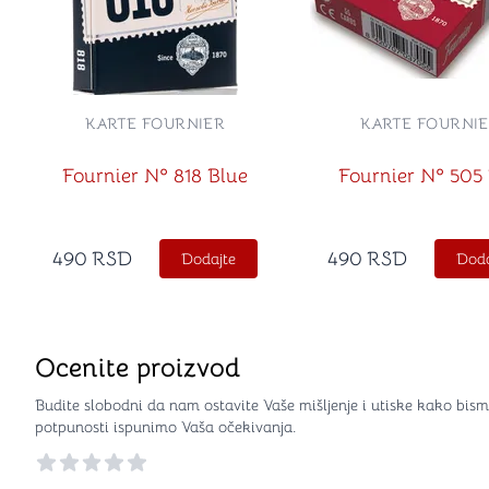
KARTE FOURNIER
KARTE FOURNI
Fournier Nº 818 Blue
Fournier Nº 505
490
RSD
490
RSD
Dodajte
Doda
Ocenite proizvod
Budite slobodni da nam ostavite Vaše mišljenje i utiske kako bism
potpunosti ispunimo Vaša očekivanja.
Reviews