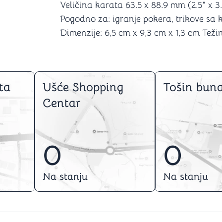
Veličina karata 63.5 x 88.9 mm (2.5" x 3.
Pogodno za: igranje pokera, trikove sa 
Dimenzije: 6,5 cm x 9,3 cm x 1,3 cm Teži
ta
Ušće Shopping
Tošin buna
Centar
0
0
Na stanju
Na stanju