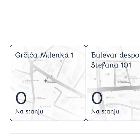
Grčića Milenka 1
Bulevar despo
Stefana 101
0
0
Na stanju
Na stanju