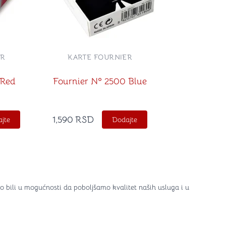
ER
KARTE FOURNIER
 Red
Fournier Nº 2500 Blue
1,590
RSD
jte
Dodajte
o bili u mogućnosti da poboljšamo kvalitet naših usluga i u