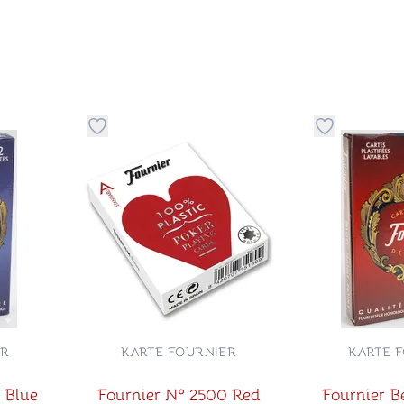
stvari u kategoriju omiljeno
Dugme za dodavanje stvari u kategoriju omilje
Dugme za do
ER
KARTE FOURNIER
KARTE 
2 Blue
Fournier Nº 2500 Red
Fournier B