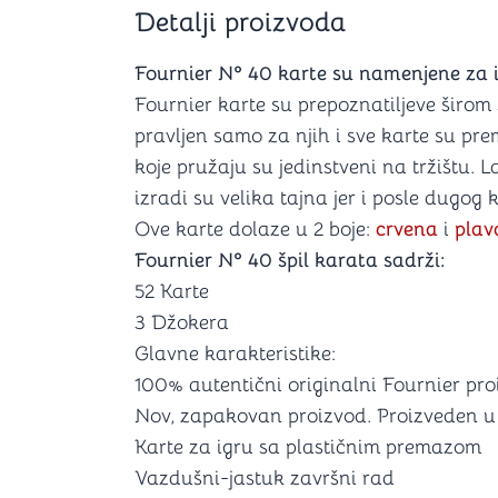
Šah
Podloge z
Detalji proizvoda
Domine
Zaštite za
4 u 1 igre
Kockice 
Fournier Nº 40 karte su namenjene za ig
Backgammon (Tavla)
Kutijice
Fournier karte su prepoznatiljeve širom 
pravljen samo za njih i sve karte su pre
koje pružaju su jedinstveni na tržištu. 
izradi su velika tajna jer i posle dugog
nje
Mozgalice
Ove karte dolaze u 2 boje:
crvena
i
plav
Fournier Nº 40​ špil karata sadrži:
Hanayama
Kocke
52 Karte
Ostale mozgalice
3 Džokera
Stripovi
Glavne karakteristike:
100% autentični originalni Fournier pr
Nov, zapakovan proizvod. Proizveden u 
Karte za igru sa plastičnim premazom
Vazdušni-jastuk završni rad