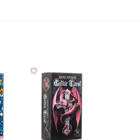
stvari u kategoriju omiljeno
Dugme za dodavanje stvari u kategoriju omilje