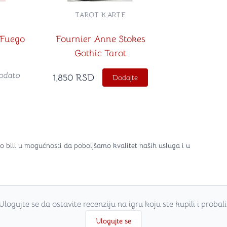
TAROT KARTE
 Fuego
Fournier Anne Stokes
Gothic Tarot
odato
1,850
RSD
Dodajte
o bili u mogućnosti da poboljšamo kvalitet naših usluga i u
Ulogujte se da ostavite recenziju na igru koju ste kupili i probali
Ulogujte se