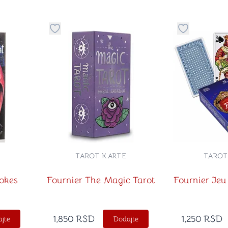
stvari u kategoriju omiljeno
Dugme za dodavanje stvari u kategoriju omilje
Dugme za do
TAROT KARTE
TAROT
okes
Fournier The Magic Tarot
Fournier Jeu
1,850
RSD
1,250
RSD
jte
Dodajte