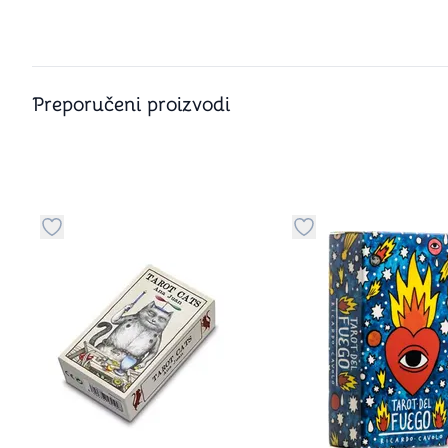
Preporučeni proizvodi
Dugme za dodavanje stvari u kategoriju omiljeno
Dugme za dodavanje 