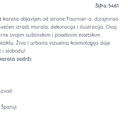
a igranje
Šifra:
5461
 karte
D6 (za Jamb)
rot karata objavljen od strane Fournier-a, dizajnirao
svećen izradi murala, dekoracija i ilustracija. Ovaj
dirne svojim suštinskim i posebnim estetskim
ktaklu. Živa i urbana vizuelna kosmologija daje
t i slobodu!
karata sadrži:
oizvod
Španiji