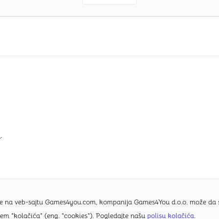
i
.
nice na veb-sajtu Games4you.com, kompanija Games4You d.o.o. može da
tem "kolačića" (eng. "cookies"). Pogledajte našu
polisu kolačića
.