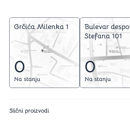
Grčića Milenka 1
Bulevar despo
Stefana 101
0
0
Na stanju
Na stanju
Slični proizvodi