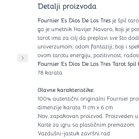
Šah
Podloge z
Detalji proizvoda
Domine
Zaštite za
4 u 1 igre
Kockice 
Fournier Es Dios De Los Tres
je špil ta
Backgammon (Tavla)
Kutijice
ga je umetnik Havijer Navaro, koji je po
tarot ima za cilj da preplavi sve što do
univerzumom: odom fantaziji, boji i spe
ovom tarotu energiju, pozitivnost, rados
nje
Mozgalice
DANJA
DANJA
Pomeranje sadržaja slajdera u desno
Fournier Es Dios De Los Tres Tarot špil 
78 karata
Hanayama
Kocke
Ostale mozgalice
Glavne karakteristike:
Stripovi
100% autentični originalni Fournier pr
dimenzije karata 11 cm x 6 cm
Nov, zapakovan proizvod. Proizveden u 
Karte za igru sa plastičnim premazom
Vazdušni-jastuk završni rad