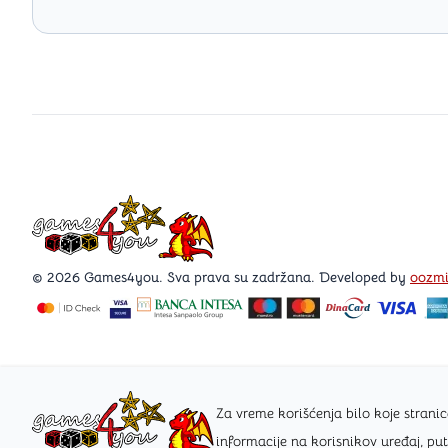
Games4you logo
© 2026 Games4you. Sva prava su zadržana. Developed by
oozm
Za vreme korišćenja bilo koje stra
informacije na korisnikov uređaj, pu