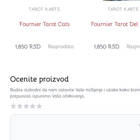
TAROT KARTE
TAROT KARTE
Fournier Tarot Cats
Fournier Tarot Del
1,850
RSD
1,850
RSD
Rasprodato
Raspr
Ocenite proizvod
Budite slobodni da nam ostavite Vaše mišljenje i utiske kako bism
potpunosti ispunimo Vaša očekivanja.
Reviews