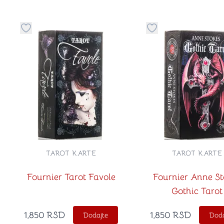
Dugme za dodavanje stvari u kategoriju omiljeno
Dugme za dodavanje 
TAROT KARTE
TAROT KARTE
Fournier Tarot Favole
Fournier Anne St
Gothic Tarot
1,850
RSD
1,850
RSD
Dodajte
Doda