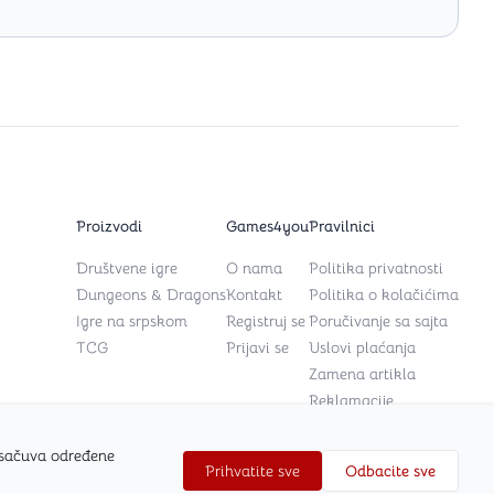
Proizvodi
Games4you
Pravilnici
Društvene igre
O nama
Politika privatnosti
Dungeons & Dragons
Kontakt
Politika o kolačićima
Igre na srpskom
Registruj se
Poručivanje sa sajta
TCG
Prijavi se
Uslovi plaćanja
Zamena artikla
Reklamacije
 sačuva određene
Prihvatite sve
Odbacite sve