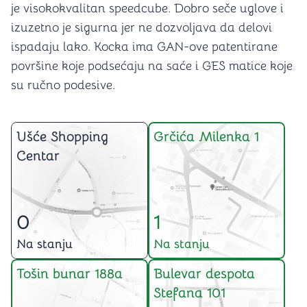
je visokokvalitan speedcube. Dobro seče uglove i
izuzetno je sigurna jer ne dozvoljava da delovi
ispadaju lako. Kocka ima GAN-ove patentirane
površine koje podsećaju na saće i GES matice koje
su ručno podesive.
Ušće Shopping
Grčića Milenka 1
Centar
0
1
Na stanju
Na stanju
Tošin bunar 188a
Bulevar despota
Stefana 101