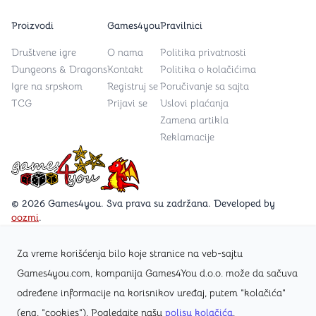
Proizvodi
Games4you
Pravilnici
Društvene igre
O nama
Politika privatnosti
Dungeons & Dragons
Kontakt
Politika o kolačićima
Igre na srpskom
Registruj se
Poručivanje sa sajta
TCG
Prijavi se
Uslovi plaćanja
Zamena artikla
Reklamacije
Games4you logo
© 2026 Games4you. Sva prava su zadržana. Developed by
oozmi
.
Za vreme korišćenja bilo koje stranice na veb-sajtu
Posetite Facebook stranicu /Games4you.rs
Games4you.com, kompanija Games4You d.o.o. može da sačuva
određene informacije na korisnikov uređaj, putem "kolačića"
Zapratite Instagram profil @games4yours
(eng. "cookies"). Pogledajte našu
polisu kolačića
.