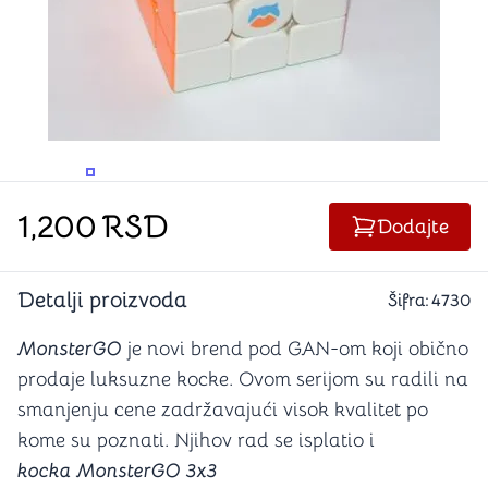
PROMENITE UGAO GLEDANJA
PROMENITE UGAO GLEDANJA
1,200
RSD
Dodajte
Detalji proizvoda
Šifra:
4730
MonsterGO
je novi brend pod GAN-om koji obično
prodaje luksuzne kocke. Ovom serijom su radili na
smanjenju cene zadržavajući visok kvalitet po
kome su poznati. Njihov rad se isplatio i
kocka MonsterGO 3x3