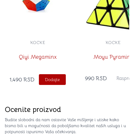
KOCKE
KOCKE
Qiyi Megaminx
Moyu Pyraminx
990
RSD
Rasprod
1,490
RSD
Dodajte
Ocenite proizvod
Budite slobodni da nam ostavite Vaše mišljenje i utiske kako
bismo bili u mogućnosti da poboljšamo kvalitet naših usluga i u
potpunosti ispunimo Vaša očekivanja.