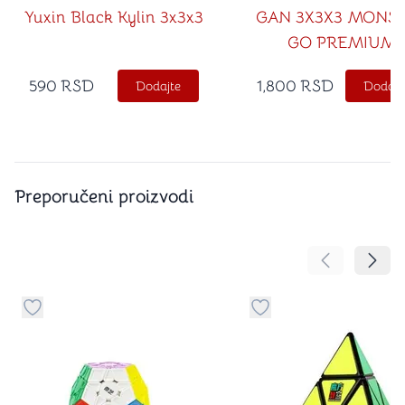
Yuxin Black Kylin 3x3x3
GAN 3X3X3 MONS
GO PREMIUM
590
RSD
1,800
RSD
Dodajte
Dodajt
Preporučeni proizvodi
Pomeranje sa
Pomer
Dugme za dodavanje stvari u kategoriju omiljeno
Dugme za dodavanje st