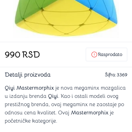
990
RSD
Rasprodato
Detalji proizvoda
Šifra:
3369
Qiyi Mastermorphix
je nova megaminx mozgalica
u izdanju brenda
Qiyi
. Kao i ostali modeli ovog
prestižnog brenda, ovaj megaminx ne zaostaje po
odnosu cena kvalitet. Ovaj
Mastermorphix
je
početničke kategorije.