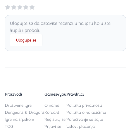
Reviews
Ulogujte se da ostavite recenziju na igru koju ste
kupili i probali.
Ulogujte se
Proizvodi
Games4you
Pravilnici
Društvene igre
O nama
Politika privatnosti
Dungeons & Dragons
Kontakt
Politika o kolačićima
Igre na srpskom
Registruj se
Poručivanje sa sajta
TCG
Prijavi se
Uslovi plaćanja