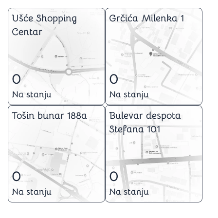
Ušće Shopping
Grčića Milenka 1
Centar
0
0
Na stanju
Na stanju
Tošin bunar 188a
Bulevar despota
Stefana 101
0
0
Na stanju
Na stanju