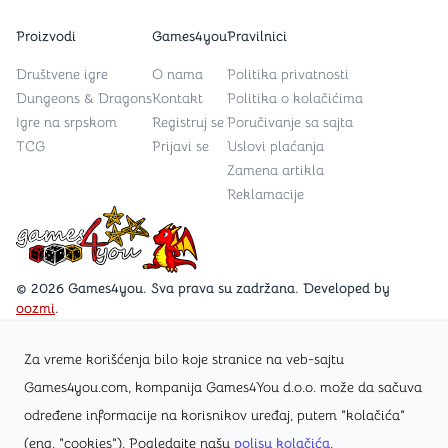
Proizvodi
Games4you
Pravilnici
Društvene igre
O nama
Politika privatnosti
Dungeons & Dragons
Kontakt
Politika o kolačićima
Igre na srpskom
Registruj se
Poručivanje sa sajta
TCG
Prijavi se
Uslovi plaćanja
Zamena artikla
Reklamacije
Games4you logo
© 2026 Games4you. Sva prava su zadržana. Developed by
oozmi
.
Za vreme korišćenja bilo koje stranice na veb-sajtu
Posetite Facebook stranicu /Games4you.rs
Games4you.com, kompanija Games4You d.o.o. može da sačuva
određene informacije na korisnikov uređaj, putem "kolačića"
Zapratite Instagram profil @games4yours
(eng. "cookies"). Pogledajte našu
polisu kolačića
.