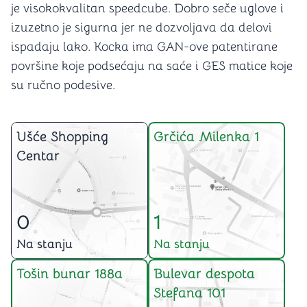
je visokokvalitan speedcube. Dobro seče uglove i
izuzetno je sigurna jer ne dozvoljava da delovi
ispadaju lako. Kocka ima GAN-ove patentirane
površine koje podsećaju na saće i GES matice koje
su ručno podesive.
Ušće Shopping
Grčića Milenka 1
Centar
0
1
Na stanju
Na stanju
Tošin bunar 188a
Bulevar despota
Stefana 101