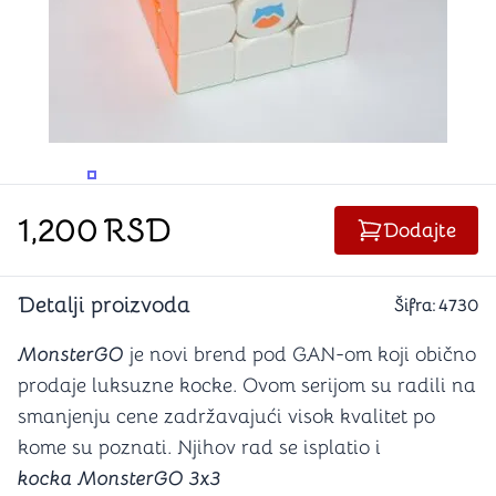
PROMENITE UGAO GLEDANJA
PROMENITE UGAO GLEDANJA
1,200
RSD
Dodajte
Detalji proizvoda
Šifra:
4730
MonsterGO
je novi brend pod GAN-om koji obično
prodaje luksuzne kocke. Ovom serijom su radili na
smanjenju cene zadržavajući visok kvalitet po
kome su poznati. Njihov rad se isplatio i
kocka MonsterGO 3x3