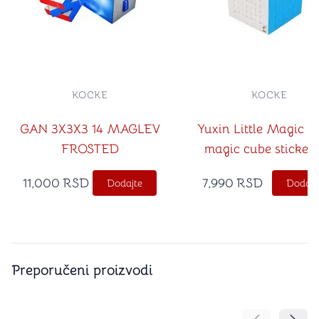
KOCKE
KOCKE
GAN 3X3X3 14 MAGLEV
Yuxin Little Magic 8
FROSTED
magic cube stickerl
11,000
RSD
7,990
RSD
Dodajte
Dodajt
Preporučeni proizvodi