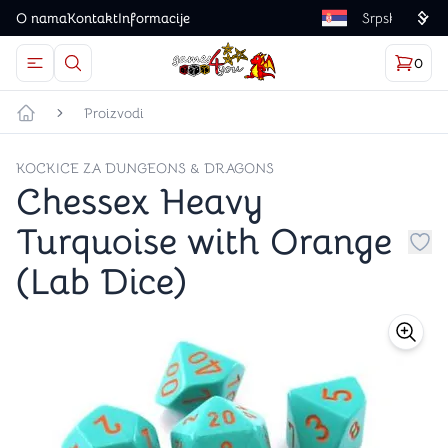
O nama
Kontakt
Informacije
Language
0
Otvorite meni
Dugme u obliku lupe predstavlja ikonicu za otvaranj
Korp
proizv
Games4you logo
Proizvodi
Početna strana
KOCKICE ZA DUNGEONS & DRAGONS
Chessex Heavy
Turquoise with Orange
Dug
(Lab Dice)
store