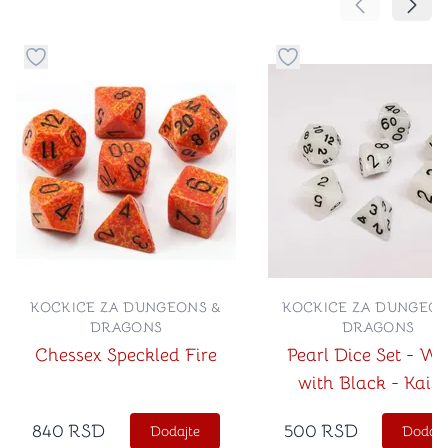
Pomeranje sa
Pomer
Dugme za dodavanje stvari u kategoriju omiljeno
Dugme za dodavanje st
KOCKICE ZA DUNGEONS &
KOCKICE ZA DUNGEON
DRAGONS
DRAGONS
Chessex Speckled Fire
Pearl Dice Set - Wh
with Black - Kais
840
RSD
500
RSD
Dodajte
Dodajt