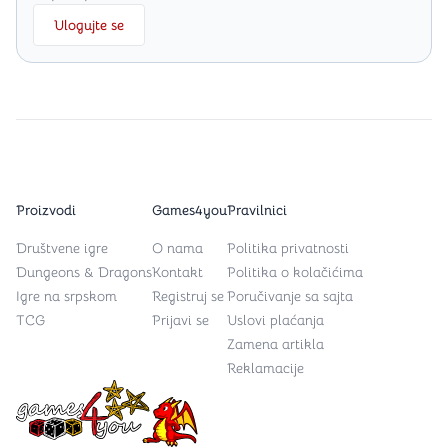
Ulogujte se
Proizvodi
Games4you
Pravilnici
Društvene igre
O nama
Politika privatnosti
Dungeons & Dragons
Kontakt
Politika o kolačićima
Igre na srpskom
Registruj se
Poručivanje sa sajta
TCG
Prijavi se
Uslovi plaćanja
Zamena artikla
Reklamacije
Games4you logo