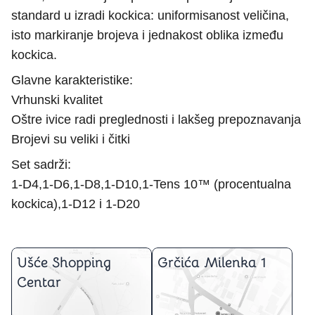
standard u izradi kockica: uniformisanost veličina,
isto markiranje brojeva i jednakost oblika između
kockica.
Glavne karakteristike:
Vrhunski kvalitet
Oštre ivice radi preglednosti i lakšeg prepoznavanja
Brojevi su veliki i čitki
Set sadrži:
1-D4,1-D6,1-D8,1-D10,1-Tens 10™ (procentualna
kockica),1-D12 i 1-D20
Ušće Shopping
Grčića Milenka 1
Centar