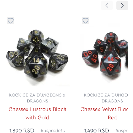
Pomeranje sa
Pomer
Dugme za dodavanje stvari u kategoriju omiljeno
Dugme za dodavanje st
KOCKICE ZA DUNGEONS &
KOCKICE ZA DUNGEON
DRAGONS
DRAGONS
Chessex Lustrous Black
Chessex Velvet Black
with Gold
Red
1,390
RSD
1,490
RSD
Rasprodato
Rasprod