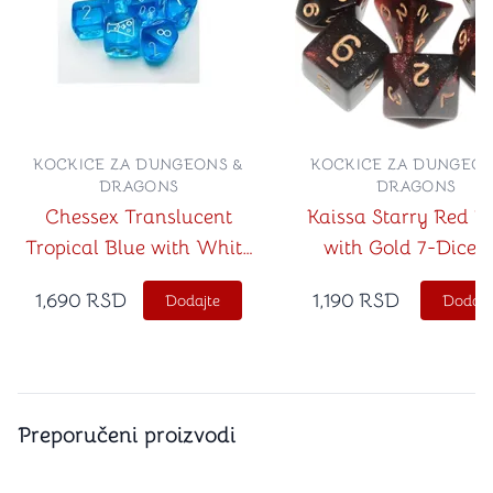
KOCKICE ZA DUNGEONS &
KOCKICE ZA DUNGEON
DRAGONS
DRAGONS
Chessex Translucent
Kaissa Starry Red B
Tropical Blue with White
with Gold 7-Dice S
7-Dice Set with bonus die
1,690
RSD
1,190
RSD
Dodajte
Dodajt
(Lab Dice)
Preporučeni proizvodi