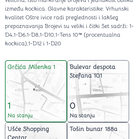
veličina, isto markiranje brojeva i jednakost oblika
između kockica. Glavne karakteristike: Vrhunski
kvalitet Oštre ivice radi preglednosti i lakšeg
prepoznavanja Brojevi su veliki i čitki Set sadrži: 1-
D4,1-D6,1-D8,1-D10,1-Tens 10™ (procentualna
kockica),1-D12 i 1-D20
Grčića Milenka 1
Bulevar despota
Stefana 101
1
0
Na stanju
Na stanju
Ušće Shopping
Tošin bunar 188a
Centar