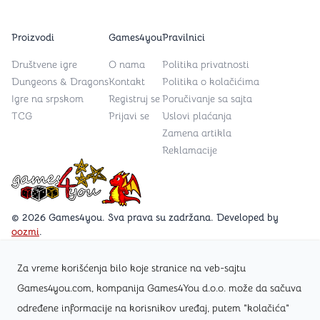
Proizvodi
Games4you
Pravilnici
Društvene igre
O nama
Politika privatnosti
Dungeons & Dragons
Kontakt
Politika o kolačićima
Igre na srpskom
Registruj se
Poručivanje sa sajta
TCG
Prijavi se
Uslovi plaćanja
Zamena artikla
Reklamacije
Games4you logo
© 2026 Games4you. Sva prava su zadržana. Developed by
oozmi
.
Za vreme korišćenja bilo koje stranice na veb-sajtu
Posetite Facebook stranicu /Games4you.rs
Games4you.com, kompanija Games4You d.o.o. može da sačuva
određene informacije na korisnikov uređaj, putem "kolačića"
Zapratite Instagram profil @games4yours