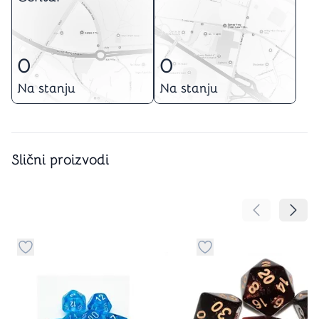
0
0
Na stanju
Na stanju
Slični proizvodi
Pomeranje sa
Pomer
Dugme za dodavanje stvari u kategoriju omiljeno
Dugme za dodavanje st