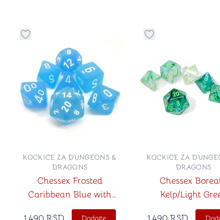
Dugme za dodavanje stvari u kategoriju omiljeno
Dugme za dodavanje 
KOCKICE ZA DUNGEONS &
KOCKICE ZA DUNGE
DRAGONS
DRAGONS
Chessex Frosted
Chessex Boreal
Caribbean Blue with
Kelp/Light Gre
White
Luminary Polyhedr
1,490
RSD
1,490
RSD
Dodajte
Doda