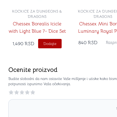
KOCKICE ZA DUNGEONS &
KOCKICE ZA DUNGE
DRAGONS
DRAGONS
Chessex Borealis Icicle
Chessex Mini Bor
with Light Blue 7- Dice Set
Luminary Royal P
with Gold 7-Dice
840
RSD
Raspr
1,490
RSD
Dodajte
Ocenite proizvod
Budite slobodni da nam ostavite Vaše mišljenje i utiske kako bism
potpunosti ispunimo Vaša očekivanja.
Reviews