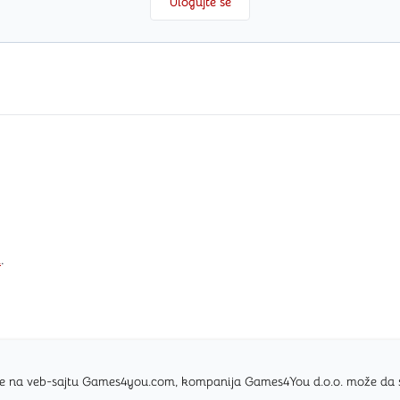
Ulogujte se
i
.
nice na veb-sajtu Games4you.com, kompanija Games4You d.o.o. može da