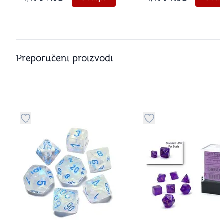
Dice Set
Preporučeni proizvodi
Dugme za dodavanje stvari u kategoriju omiljeno
Dugme za dodavanje 