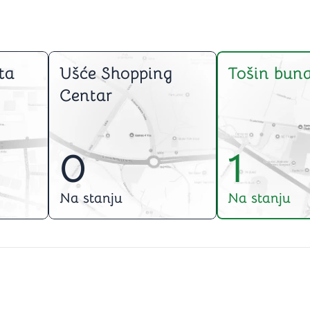
ta
Ušće Shopping
Tošin buna
Centar
0
1
Na stanju
Na stanju