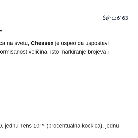
a igranje
 karte
D6 (za Jamb)
Šifra:
6163
"
ica na svetu,
Chessex
je uspeo da uspostavi
formisanost veličina, isto markiranje brojeva i
0, jednu Tens 10™ (procentualna kockica), jednu