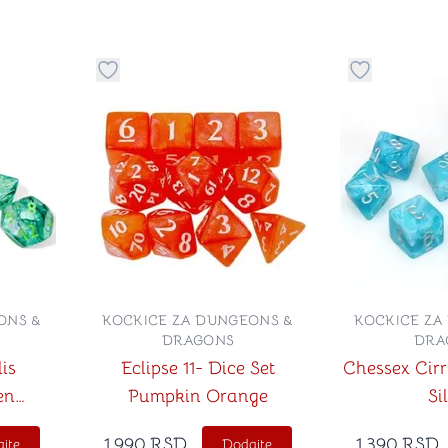
stvari u kategoriju omiljeno
Dugme za dodavanje stvari u kategoriju omilje
Dugme za do
ONS &
KOCKICE ZA DUNGEONS &
KOCKICE ZA
DRAGONS
DRA
is
Eclipse 11- Dice Set
Chessex Cir
en
Pumpkin Orange
Si
al 7-
1,990
RSD
1,390
RSD
jte
Dodajte