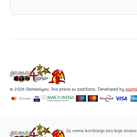
Games4you logo
© 2026 Games4you. Sva prava su zadržana. Developed by
oozm
Za vreme korišćenja bilo koje stra