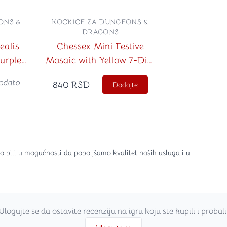
ONS &
KOCKICE ZA DUNGEONS &
DRAGONS
ealis
Chessex Mini Festive
urple
Mosaic with Yellow 7-Dice
 Set
Set
odato
840
RSD
Dodajte
o bili u mogućnosti da poboljšamo kvalitet naših usluga i u
Ulogujte se da ostavite recenziju na igru koju ste kupili i probali