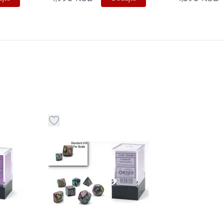
stvari u kategoriju omiljeno
Dugme za dodavanje stvari u kategoriju omilje