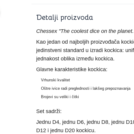
Šah
Podloge z
Domine
Zaštite za
Detalji proizvoda
4 u 1 igre
Kockice 
Backgammon (Tavla)
Kutijice
Chessex "The coolest dice on the planet.
Kao jedan od najboljih proizvođača kock
jedinstveni standard u izradi kockica: uni
nje
Mozgalice
jednakost oblika između kockica.
Glavne karakteristike kockica:
Hanayama
Kocke
Vrhunski kvalitet
Ostale mozgalice
Oštre ivice radi preglednosti i lakšeg prepoznavanja
Stripovi
Brojevi su veliki i čitki
Set sadrži:
Jednu D4, jednu D6, jednu D8, jednu D1
D12 i jednu D20 kockicu.