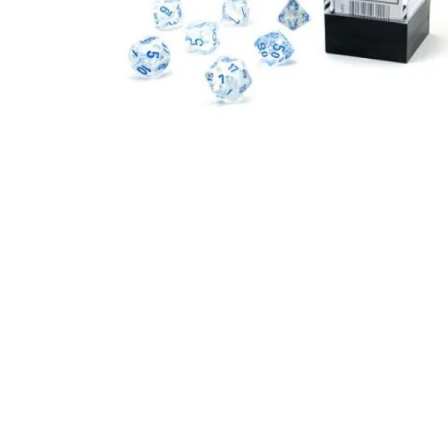
Igre na srpskom
Puzzle 1000 delova
Puzzle 2000 delova
(TCG)
Yu-Gi-Oh
Pokemon
One Piece
Riftbound
Karte za igra
Karte Bicycle
Karte Fournier
Tarot karte
Setovi za poker