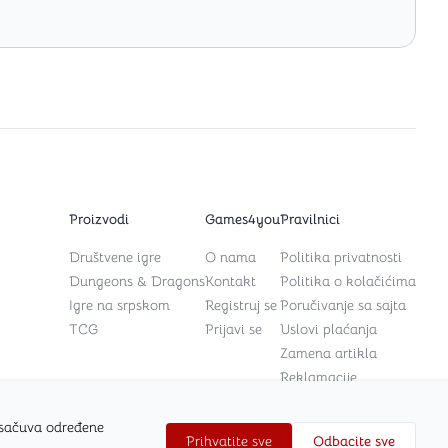
Proizvodi
Games4you
Pravilnici
Društvene igre
O nama
Politika privatnosti
Dungeons & Dragons
Kontakt
Politika o kolačićima
Igre na srpskom
Registruj se
Poručivanje sa sajta
TCG
Prijavi se
Uslovi plaćanja
Zamena artikla
Reklamacije
 sačuva određene
Prihvatite sve
Odbacite sve