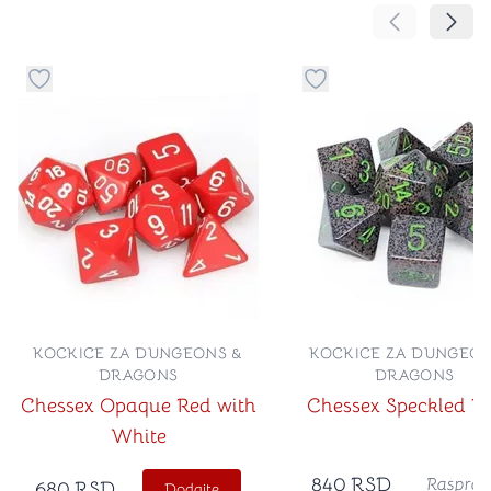
Pomeranje sa
Pomer
Dugme za dodavanje stvari u kategoriju omiljeno
Dugme za dodavanje st
KOCKICE ZA DUNGEONS &
KOCKICE ZA DUNGEON
DRAGONS
DRAGONS
Chessex Opaque Red with
Chessex Speckled E
White
840
RSD
Rasprod
680
RSD
Dodajte