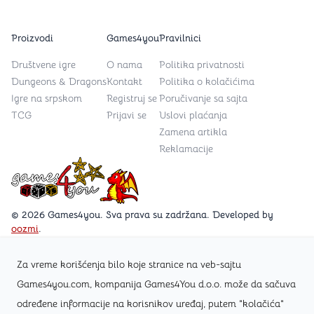
Proizvodi
Games4you
Pravilnici
Društvene igre
O nama
Politika privatnosti
Dungeons & Dragons
Kontakt
Politika o kolačićima
Igre na srpskom
Registruj se
Poručivanje sa sajta
TCG
Prijavi se
Uslovi plaćanja
Zamena artikla
Reklamacije
Games4you logo
© 2026 Games4you. Sva prava su zadržana. Developed by
oozmi
.
Za vreme korišćenja bilo koje stranice na veb-sajtu
Posetite Facebook stranicu /Games4you.rs
Games4you.com, kompanija Games4You d.o.o. može da sačuva
određene informacije na korisnikov uređaj, putem "kolačića"
Zapratite Instagram profil @games4yours