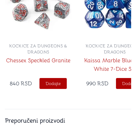
KOCKICE ZA DUNGEONS &
KOCKICE ZA DUNGEON
DRAGONS
DRAGONS
Chessex Speckled Granite
Kaissa Marble Blue 
White 7-Dice Set
840
RSD
990
RSD
Dodajte
Dodajt
Preporučeni proizvodi