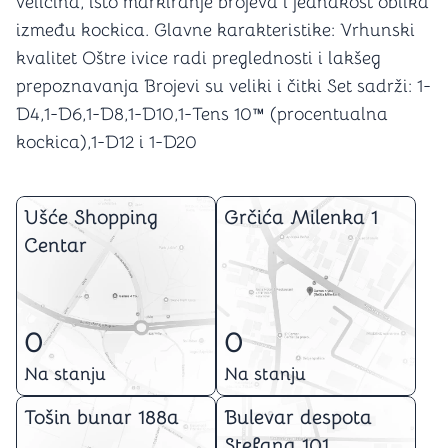
veličina, isto markiranje brojeva i jednakost oblika
između kockica. Glavne karakteristike: Vrhunski
kvalitet Oštre ivice radi preglednosti i lakšeg
prepoznavanja Brojevi su veliki i čitki Set sadrži: 1-
D4,1-D6,1-D8,1-D10,1-Tens 10™ (procentualna
kockica),1-D12 i 1-D20
Ušće Shopping
Grčića Milenka 1
Centar
0
0
Na stanju
Na stanju
Tošin bunar 188a
Bulevar despota
Stefana 101