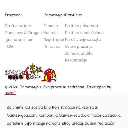
Proizvodi
Games4you
Pravilnici
Društvene igre
O nama
Politika privatnosti
Dungeons & Dragons
Kontakt
Politika o kolačićima
Igre na srpskom
Registruj se
Poručivanje sa sajta
TCG
Prijavi se
Uslovi plaćanja
Zamena artikla
Reklamacije
Games4you logo
© 2026 Games4you. Sva prava su zadržana. Developed by
oozmi
.
Za vreme korišćenja bilo koje stranice na veb-sajtu
Posetite Facebook stranicu /Games4you.rs
Games4you.com, kompanija Games4You d.o.o. može da sačuva
određene informacije na korisnikov uređaj, putem "kolačića"
Zapratite Instagram profil @games4yours