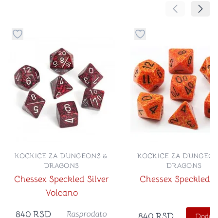
Pomeranje sa
Pomer
Dugme za dodavanje stvari u kategoriju omiljeno
Dugme za dodavanje st
KOCKICE ZA DUNGEONS &
KOCKICE ZA DUNGEON
DRAGONS
DRAGONS
Chessex Speckled Silver
Chessex Speckled F
Volcano
840
RSD
Rasprodato
840
RSD
Dodajt