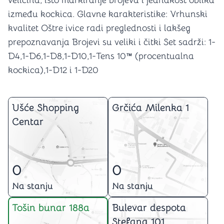
veličina, isto markiranje brojeva i jednakost oblika
između kockica. Glavne karakteristike: Vrhunski
kvalitet Oštre ivice radi preglednosti i lakšeg
prepoznavanja Brojevi su veliki i čitki Set sadrži: 1-
D4,1-D6,1-D8,1-D10,1-Tens 10™ (procentualna
kockica),1-D12 i 1-D20
Ušće Shopping
Grčića Milenka 1
Centar
0
0
Na stanju
Na stanju
Tošin bunar 188a
Bulevar despota
Stefana 101