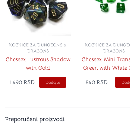
KOCKICE ZA DUNGEONS &
KOCKICE ZA DUNGEON
DRAGONS
DRAGONS
Chessex Lustrous Shadow
Chessex Mini Transl
with Gold
Green with White 7-
Set
1,490
RSD
840
RSD
Dodajte
Dodajt
Preporučeni proizvodi