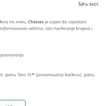
a igranje
Šifra:
5401
 karte
D6 (za Jamb)
kica na svetu,
Chessex
je uspeo da uspostavi
niformisanost veličina, isto markiranje brojeva i
prepoznavanja
0, jednu Tens 10™ (procentualna kockica), jednu