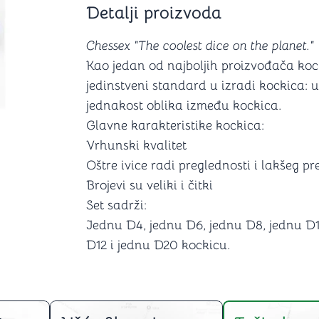
Detalji proizvoda
Šah
Podloge z
Domine
Zaštite za
4 u 1 igre
Kockice 
Chessex "The coolest dice on the planet."
Backgammon (Tavla)
Kutijice
Kao jedan od najboljih proizvođača koc
jedinstveni standard u izradi kockica: u
jednakost oblika između kockica.
Glavne karakteristike kockica:
nje
Mozgalice
Vrhunski kvalitet
Oštre ivice radi preglednosti i lakšeg 
Hanayama
Brojevi su veliki i čitki
Kocke
Ostale mozgalice
Set sadrži:
Stripovi
Jednu D4, jednu D6, jednu D8, jednu D1
D12 i jednu D20 kockicu.