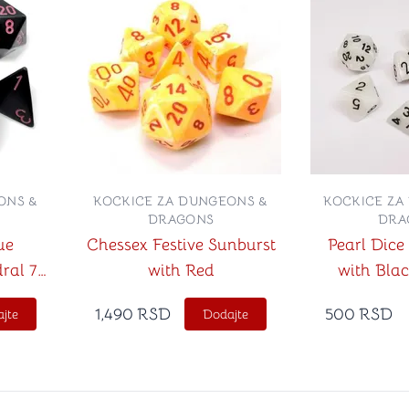
ONS &
KOCKICE ZA DUNGEONS &
KOCKICE ZA
DRAGONS
DRA
ue
Chessex Festive Sunburst
Pearl Dice
ral 7-
with Red
with Blac
1,490
RSD
500
RSD
jte
Dodajte