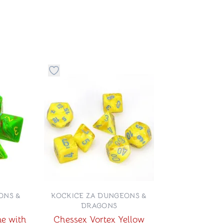
stvari u kategoriju omiljeno
Dugme za dodavanje stvari u kategoriju omilje
ONS &
KOCKICE ZA DUNGEONS &
DRAGONS
me with
Chessex Vortex Yellow