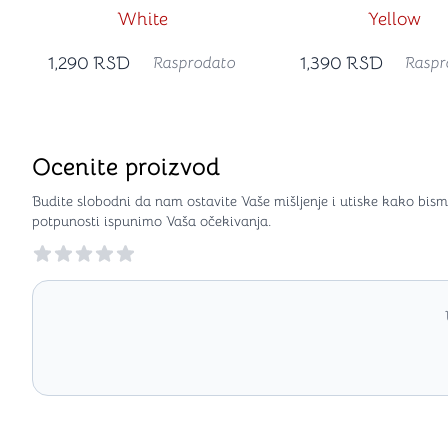
White
Yellow
1,290
RSD
1,390
RSD
Rasprodato
Raspr
Ocenite proizvod
Budite slobodni da nam ostavite Vaše mišljenje i utiske kako bism
potpunosti ispunimo Vaša očekivanja.
Reviews