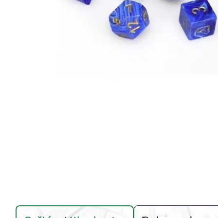
Igre na srpskom
Puzzle 1000 delova
Puzzle 2000 delova
(TCG)
Yu-Gi-Oh
Pokemon
One Piece
Riftbound
Karte za igra
Karte Bicycle
Karte Fournier
Tarot karte
Setovi za poker