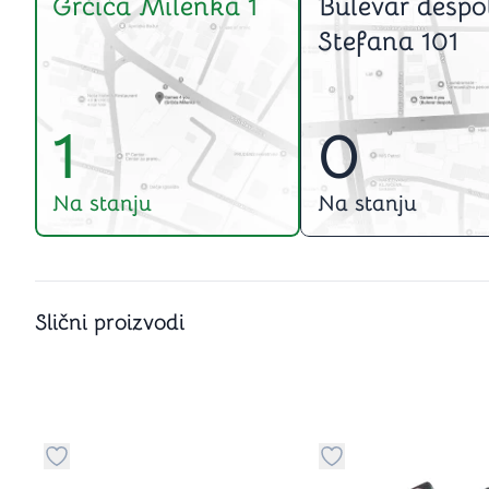
Grčića Milenka 1
Bulevar despo
Stefana 101
1
0
Na stanju
Na stanju
Slični proizvodi
Dugme za dodavanje stvari u kategoriju omiljeno
Dugme za dodavanje 