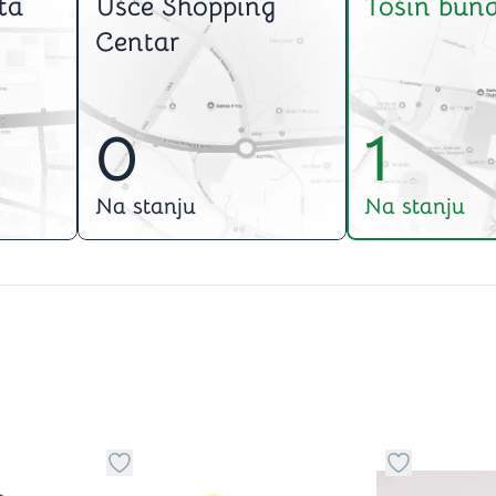
ta
Ušće Shopping
Tošin buna
Centar
0
1
Na stanju
Na stanju
stvari u kategoriju omiljeno
Dugme za dodavanje stvari u kategoriju omilje
Dugme za do