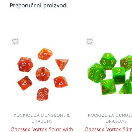
Preporučeni proizvodi
Dugme za dodavanje stvari u kategoriju omiljeno
Dugme za dodavanje 
KOCKICE ZA DUNGEONS &
KOCKICE ZA DUNGE
DRAGONS
DRAGONS
Chessex Vortex Solar with
Chessex Vortex Sli