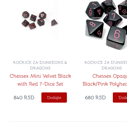
KOCKICE ZA DUNGEONS &
KOCKICE ZA DUNGE
DRAGONS
DRAGONS
Chessex Mini Velvet Black
Chessex Opaq
with Red 7-Dice Set
Black/Pink Polyhed
Die Set
840
RSD
680
RSD
Dodajte
Doda