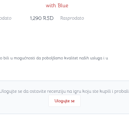
with Blue
1,290
RSD
odato
Rasprodato
o bili u mogućnosti da poboljšamo kvalitet naših usluga i u
Ulogujte se da ostavite recenziju na igru koju ste kupili i probali
Ulogujte se