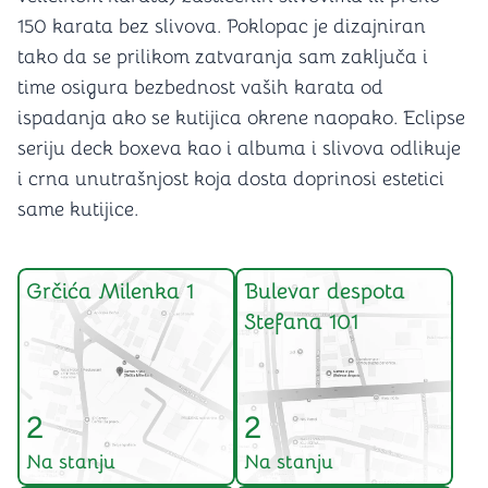
150 karata bez slivova. Poklopac je dizajniran
tako da se prilikom zatvaranja sam zaključa i
time osigura bezbednost vaših karata od
ispadanja ako se kutijica okrene naopako. Eclipse
seriju deck boxeva kao i albuma i slivova odlikuje
i crna unutrašnjost koja dosta doprinosi estetici
same kutijice.
Grčića Milenka 1
Bulevar despota
Stefana 101
2
2
Na stanju
Na stanju