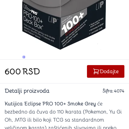
PROMENITE UGAO GLEDANJA
PROMENITE UGAO GLEDANJA
600
RSD
Dodajte
Detalji proizvoda
Šifra:
4074
Kutijica Eclipse PRO 100+ Smoke Grey
će
bezbedno da čuva do 110 karata (Pokemon, Yu Gi
Oh, MTG ili bilo koji TCG sa standardnom
veličinom karata) zaštićenih slivovima ili preko