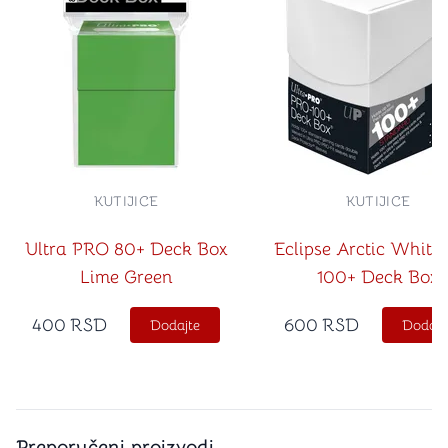
KUTIJICE
KUTIJICE
Ultra PRO 80+ Deck Box
Eclipse Arctic White
Lime Green
100+ Deck Box
400
RSD
600
RSD
Dodajte
Dodajt
Preporučeni proizvodi