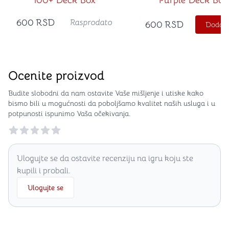
100+ Deck Box
Purple Deck Box
600
RSD
Rasprodato
600
RSD
Dodajt
Ocenite proizvod
Budite slobodni da nam ostavite Vaše mišljenje i utiske kako
bismo bili u mogućnosti da poboljšamo kvalitet naših usluga i u
potpunosti ispunimo Vaša očekivanja.
Reviews
Ulogujte se da ostavite recenziju na igru koju ste
kupili i probali.
Ulogujte se