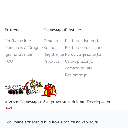
Proizvodi
Games4you
Pravilnici
Društvene igre
O nama
Politika privatnosti
Dungeons & Dragons
Kontakt
Politika o kolačićima
Igre na srpskom
Registruj se
Poručivanje sa sajta
TCG
Prijavi se
Uslovi plaćanja
Zamena artikla
Reklamacije
Games4you logo
© 2026 Games4you. Sva prava su zadržana. Developed by
oozmi
.
Za vreme korišćenja bilo koje stranice na veb-sajtu