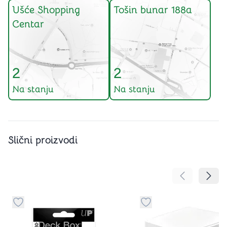
Ušće Shopping
Tošin bunar 188a
Centar
2
2
Na stanju
Na stanju
Slični proizvodi
Pomeranje sa
Pomer
Dugme za dodavanje stvari u kategoriju omiljeno
Dugme za dodavanje st