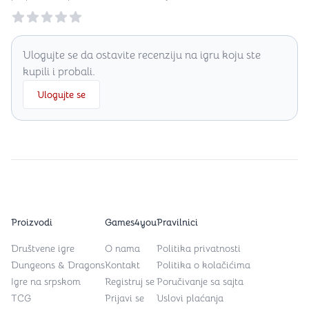
Reviews
Ulogujte se da ostavite recenziju na igru koju ste
kupili i probali.
Ulogujte se
Proizvodi
Games4you
Pravilnici
Društvene igre
O nama
Politika privatnosti
Dungeons & Dragons
Kontakt
Politika o kolačićima
Igre na srpskom
Registruj se
Poručivanje sa sajta
TCG
Prijavi se
Uslovi plaćanja