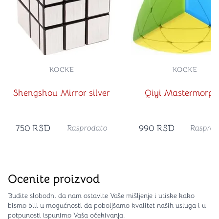
KOCKE
KOCKE
Shengshou Mirror silver
Qiyi Mastermorph
750
RSD
990
RSD
Rasprodato
Rasprod
Ocenite proizvod
Budite slobodni da nam ostavite Vaše mišljenje i utiske kako
bismo bili u mogućnosti da poboljšamo kvalitet naših usluga i u
potpunosti ispunimo Vaša očekivanja.