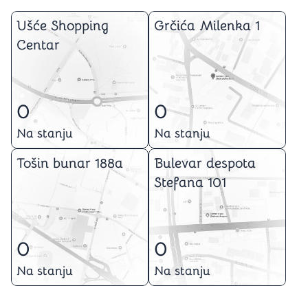
Ušće Shopping
Grčića Milenka 1
Centar
0
0
Na stanju
Na stanju
Tošin bunar 188a
Bulevar despota
Stefana 101
0
0
Na stanju
Na stanju