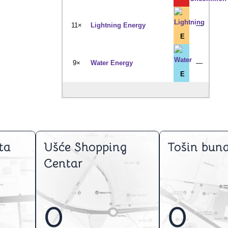
11×
Lightning Energy
—
E
9×
Water Energy
—
E
ta
Ušće Shopping
Tošin buna
Centar
0
0