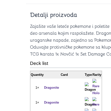
Šah
Podloge z
Domine
Zaštite za
4 u 1 igre
Kockice 
Detalji proizvoda
Backgammon (Tavla)
Kutijice
Zajašite vaše leteće pokemone i poletit
deo arsenala kojim raspolažete. Dragon
uraganske napade, zajedno sa Pokemo
nje
Mozgalice
Oduvajte protivničke pokemone sa klupe
TCG karata 1x Novčić 1x Set Damage Cou
Hanayama
Deck list
Kocke
Ostale mozgalice
Stripovi
Quantity
Card
Type
Rarity
1×
Dragonite
1×
Dragonite