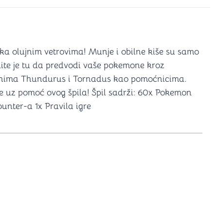
a igranje
 karte
D6 (za Jamb)
e ka olujnim vetrovima! Munje i obilne kiše su samo
ite je tu da predvodi vaše pokemone kroz
nima Thundurus i Tornadus kao pomoćnicima.
 uz pomoć ovog špila! Špil sadrži: 60x Pokemon
nter-a 1x Pravila igre