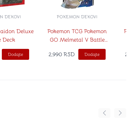
N DEKOVI
POKEMON DEKOVI
aidon Deluxe
Pokemon TCG Pokemon
Pok
e Deck
GO Melmetal V Battle
GO 
Deck
2,990
RSD
2,99
Dodajte
Dodajte
Pomeranje sadr
Pomeran
no