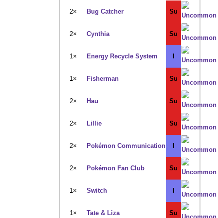
2×
Bug Catcher
Su
2×
Cynthia
Su
1×
Energy Recycle System
I
1×
Fisherman
Su
2×
Hau
Su
2×
Lillie
Su
2×
Pokémon Communication
I
2×
Pokémon Fan Club
Su
1×
Switch
I
1×
Tate & Liza
Su