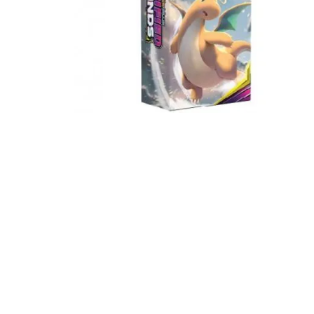
Igre na srpskom
Puzzle 1000 delova
Puzzle 2000 delova
(TCG)
Yu-Gi-Oh
Pokemon
One Piece
Riftbound
Karte za igra
Karte Bicycle
Karte Fournier
Tarot karte
Setovi za poker