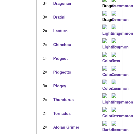
3×
Dragonair
3×
Dratini
2×
Lanturn
2×
Chinchou
1×
Pidgeot
2×
Pidgeotto
3×
Pidgey
2×
Thundurus
2×
Tornadus
2×
Alolan Grimer