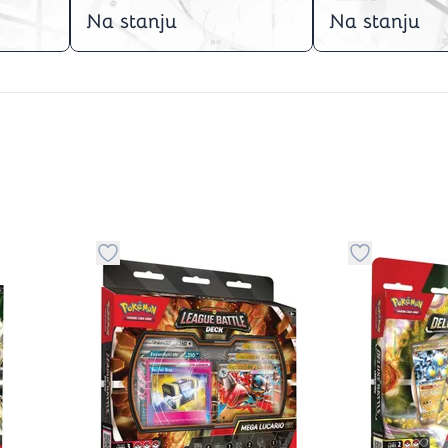
Na stanju
Na stanju
stvari u kategoriju omiljeno
Dugme za dodavanje stvari u kategoriju omilje
Dugme za do