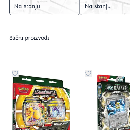
Na stanju
Na stanju
Slični proizvodi
Dugme za dodavanje stvari u kategoriju omiljeno
Dugme za dodavanje 