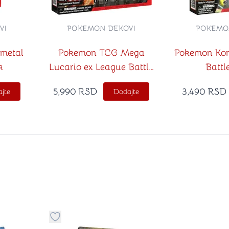
VI
POKEMON DEKOVI
POKEMO
metal
Pokemon TCG Mega
Pokemon Kor
k
Lucario ex League Battle
Battl
Deck
5,990
RSD
3,490
RSD
jte
Dodajte
stvari u kategoriju omiljeno
Dugme za dodavanje stvari u kategoriju omilje