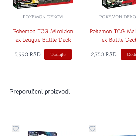
POKEMON DEKOVI
POKEMON DEKO
Pokemon TCG Miraidon
Pokemon TCG Mel
ex League Battle Deck
ex Battle Dec
5,990
RSD
2,750
RSD
Dodajte
Doda
Preporučeni proizvodi
Dugme za dodavanje stvari u kategoriju omiljeno
Dugme za dodavanje 