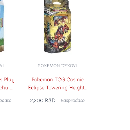
VI
POKEMON DEKOVI
s Play
Pokemon TCG Cosmic
chu &
Eclipse Towering Heights
Theme Deck
2,200
RSD
odato
Rasprodato