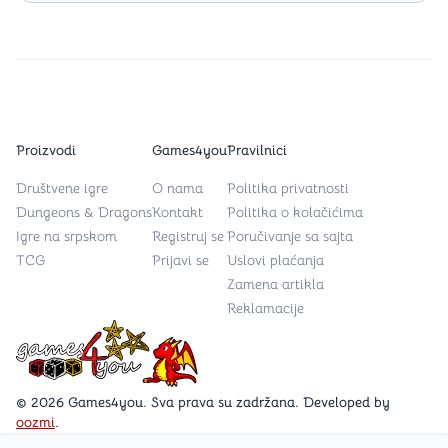
Proizvodi
Games4you
Pravilnici
Društvene igre
O nama
Politika privatnosti
Dungeons & Dragons
Kontakt
Politika o kolačićima
Igre na srpskom
Registruj se
Poručivanje sa sajta
TCG
Prijavi se
Uslovi plaćanja
Zamena artikla
Reklamacije
Games4you logo
© 2026 Games4you. Sva prava su zadržana. Developed by
oozmi
.