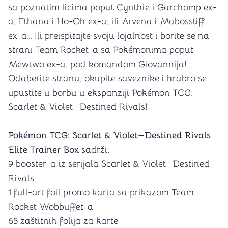
sa poznatim licima poput Cynthie i Garchomp ex-
a, Ethana i Ho-Oh ex-a, ili Arvena i Mabosstiff
ex-a… Ili preispitajte svoju lojalnost i borite se na
strani Team Rocket-a sa Pokémonima poput
Mewtwo ex-a, pod komandom Giovannija!
Odaberite stranu, okupite saveznike i hrabro se
upustite u borbu u ekspanziji Pokémon TCG:
Scarlet & Violet—Destined Rivals!
Pokémon TCG: Scarlet & Violet—Destined Rivals
Elite Trainer Box
sadrži:
9 booster-a iz serijala Scarlet & Violet—Destined
Rivals
1 full-art foil promo karta sa prikazom Team
Rocket Wobbuffet-a
65 zaštitnih folija za karte