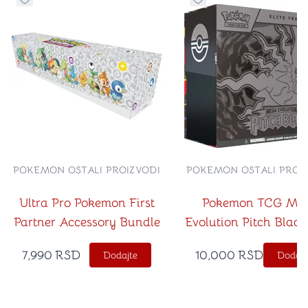
Dugme za dodavanje stvari u kategoriju omiljeno
Dugme za dodavanje st
POKEMON OSTALI PROIZVODI
POKEMON OSTALI PROI
Ultra Pro Pokemon First
Pokemon TCG Me
Partner Accessory Bundle
Evolution Pitch Black 
Trainer Box
7,990
RSD
10,000
RSD
Dodajte
Dodajt