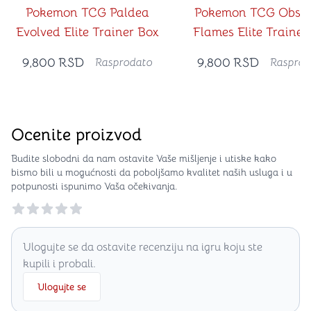
Pokemon TCG Paldea
Pokemon TCG Obsid
Evolved Elite Trainer Box
Flames Elite Trainer
9,800
RSD
9,800
RSD
Rasprodato
Rasprod
Ocenite proizvod
Budite slobodni da nam ostavite Vaše mišljenje i utiske kako
bismo bili u mogućnosti da poboljšamo kvalitet naših usluga i u
potpunosti ispunimo Vaša očekivanja.
Reviews
Ulogujte se da ostavite recenziju na igru koju ste
kupili i probali.
Ulogujte se