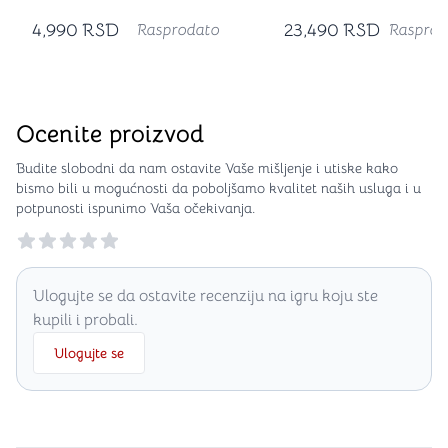
Chest
Premium Collecti
4,990
RSD
23,490
RSD
Rasprodato
Rasprod
Ocenite proizvod
Budite slobodni da nam ostavite Vaše mišljenje i utiske kako
bismo bili u mogućnosti da poboljšamo kvalitet naših usluga i u
potpunosti ispunimo Vaša očekivanja.
Reviews
Ulogujte se da ostavite recenziju na igru koju ste
kupili i probali.
Ulogujte se