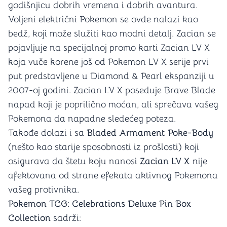
godišnjicu dobrih vremena i dobrih avantura.
Voljeni električni Pokemon se ovde nalazi kao
bedž, koji može služiti kao modni detalj. Zacian se
pojavljuje na specijalnoj promo karti Zacian LV X
koja vuče korene još od Pokemon LV X serije prvi
put predstavljene u Diamond & Pearl ekspanziji u
2007-oj godini. Zacian LV X poseduje Brave Blade
napad koji je poprilično moćan, ali sprečava vašeg
Pokemona da napadne sledećeg poteza.
Takođe dolazi i sa
Bladed Armament Poke-Body
(nešto kao starije sposobnosti iz prošlosti) koji
osigurava da štetu koju nanosi
Zacian LV X
nije
afektovana od strane efekata aktivnog Pokemona
vašeg protivnika.
Pokemon TCG: Celebrations Deluxe Pin Box
Collection
sadrži: