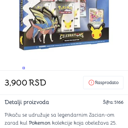
PROMENITE UGAO GLEDANJA
PROMENITE UGAO GLEDANJA
3,900
RSD
Rasprodato
Detalji proizvoda
Šifra:
5166
Pikaču se udružuje sa legendarnim Zacian-om
zarad kul
Pokemon
kolekcije koja obeležava 25.