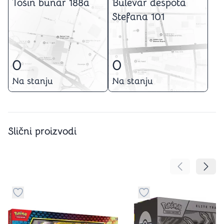
Tošin bunar 188a
Bulevar despota
Stefana 101
0
0
Na stanju
Na stanju
Slični proizvodi
Pomeranje sa
Pomer
Dugme za dodavanje stvari u kategoriju omiljeno
Dugme za dodavanje st