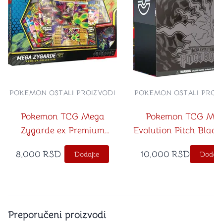
POKEMON OSTALI PROIZVODI
POKEMON OSTALI PROI
Pokemon TCG Mega
Pokemon TCG Me
Zygarde ex Premium
Evolution Pitch Black 
Collection
Trainer Box
8,000
RSD
10,000
RSD
Dodajte
Dodajt
Preporučeni proizvodi