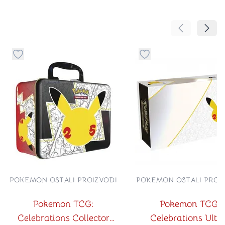
Pomeranje sa
Pomer
Dugme za dodavanje stvari u kategoriju omiljeno
Dugme za dodavanje st
POKEMON OSTALI PROIZVODI
POKEMON OSTALI PROI
Pokemon TCG:
Pokemon TCG:
Celebrations Collector
Celebrations Ultr