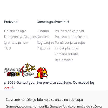
Proizvodi
Games4you
Pravilnici
Društvene igre
O nama
Politika privatnosti
Dungeons & Dragons
Kontakt
Politika o kolačićima
Igre na srpskom
Registruj se
Poručivanje sa sajta
TCG
Prijavi se
Uslovi plaćanja
Zamena artikla
Reklamacije
Games4you logo
© 2026 Games4you. Sva prava su zadržana. Developed by
oozmi
.
Za vreme korišćenja bilo koje stranice na veb-sajtu
Posetite Facebook stranicu /Games4you.rs
Games4you.com, kompanija Games4You d.o.o. može da sačuva