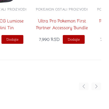
ALI PROIZVODI
POKEMON OSTALI PROIZVODI
POKEM
CG Lumiose
Ultra Pro Pokemon First
Poke
ini Tin
Partner Accessory Bundle
Fir
7,990
RSD
7,99
Dodajte
Dodajte
Pomeranje sadr
Pomeran
no