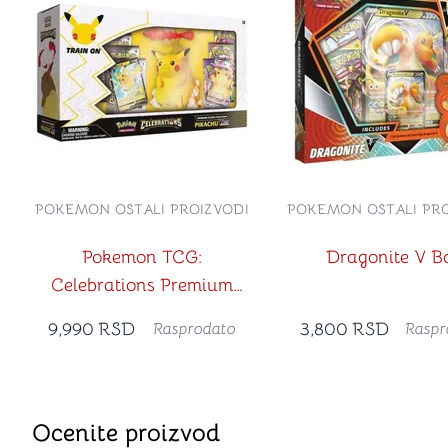
POKEMON OSTALI PROIZVODI
POKEMON OSTALI PRO
Pokemon TCG:
Dragonite V B
Celebrations Premium
Figure Collection -
9,990
RSD
3,800
RSD
Rasprodato
Raspr
Pikachu VMAX
Ocenite proizvod