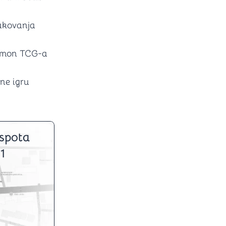
akovanja
kemon TCG-a
ne igru
spota
1