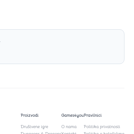
.
Proizvodi
Games4you
Pravilnici
Društvene igre
O nama
Politika privatnosti
Dungeons & Dragons
Kontakt
Politika o kolačićima