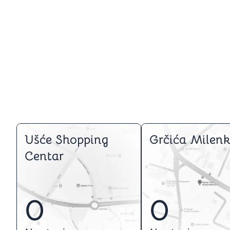
Ušće Shopping
Grčića Milenk
Centar
0
0