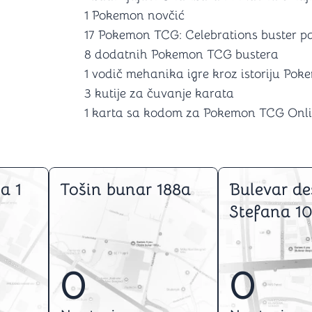
1 Pokemon novčić
17 Pokemon TCG: Celebrations buster p
8 dodatnih Pokemon TCG bustera
1 vodič mehanika igre kroz istoriju Po
3 kutije za čuvanje karata
1 karta sa kodom za Pokemon TCG Onli
a 1
Tošin bunar 188a
Bulevar de
Stefana 10
0
0