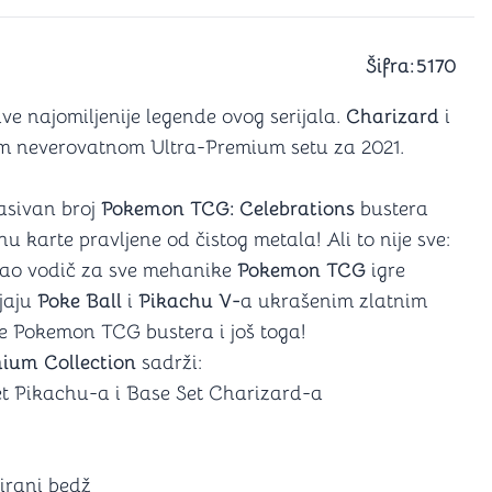
a igranje
 karte
D6 (za Jamb)
Šifra:
5170
ve najomiljenije legende ovog serijala.
Charizard
i
vom neverovatnom Ultra-Premium setu za 2021.
asivan broj
Pokemon TCG: Celebrations
bustera
 karte pravljene od čistog metala! Ali to nije sve:
i kao vodič za sve mehanike
Pokemon TCG
igre
jaju
Poke Ball
i
Pikachu V-
a ukrašenim zlatnim
še Pokemon TCG bustera i još toga!
ium Collection
sadrži:
t Pikachu-a i Base Set Charizard-a
lirani bedž