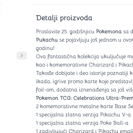
Šah
Podloge z
Domine
Zaštite za
4 u 1 igre
Kockice 
Detalji proizvoda
Backgammon (Tavla)
Kutijice
Proslavite 25. godišnjicu
Pokemona
sa d
Pukachu
se pojavljuju još jednom u o
godinu!
nje
Mozgalice
Ova fantastična kolekcija ukuljučuje m
DANJA
DANJA
Pomeranje sadržaja slajdera u desno
kao i komemorativne Charizard i Pikachu
Hanayama
Takođe dobijate i deo istorije poznatij
Kocke
ikada, igrive promo karte koje predstavl
Ostale mozgalice
Stripovi
foil-om, dodatna iznenađenja sa još vi
Pokemon TCG: Celebrations Ultra-Prem
2 komemorativne metalne karte Base Se
1 specijalna zlatna verzija Pikachu V-a
1 specijalna zlatna verzija Poke Ball-a
1 zadivljujući Charizard i Pikachu emaj