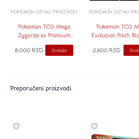
POKEMON OSTALI PROIZVODI
POKEMON OSTALI PRO
Pokemon TCG Mega
Pokemon TCG M
Zygarde ex Premium
Evolution Pitch Bl
Collection
Booster Blister Bi
8,000
RSD
2,600
RSD
Dodajte
Doda
Preporučeni proizvodi
Dugme za dodavanje stvari u kategoriju omiljeno
Dugme za dodavanje 