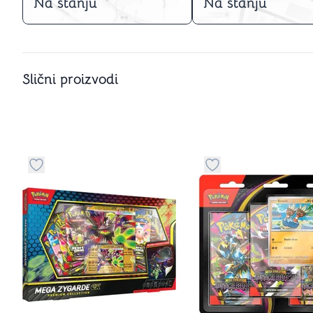
Na stanju
Na stanju
Slični proizvodi
Dugme za dodavanje stvari u kategoriju omiljeno
Dugme za dodavanje 