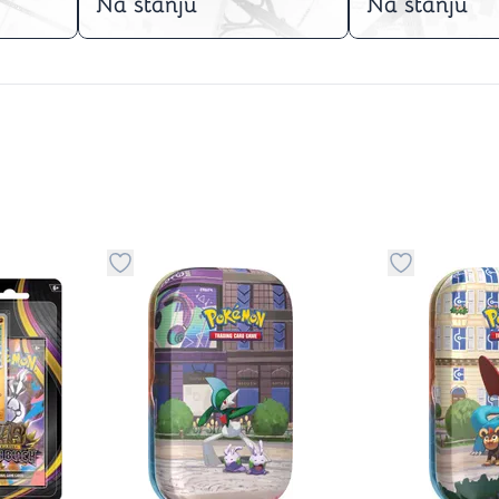
Na stanju
Na stanju
stvari u kategoriju omiljeno
Dugme za dodavanje stvari u kategoriju omilje
Dugme za do