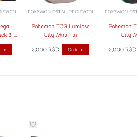
IZVODI
POKEMON OSTALI PROIZVODI
POKEMON OST
ega
Pokemon TCG Lumiose
Pokemon T
ack 3-
City Mini Tin
City M
nacle
2,000
RSD
2,000
RSD
jte
Dodajte
stvari u kategoriju omiljeno
Dugme za dodavanje stvari u kategoriju omilje