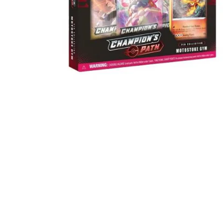
Igre na srpskom
Puzzle 1000 delova
Puzzle 2000 delova
(TCG)
Yu-Gi-Oh
Pokemon
One Piece
Riftbound
Karte za igra
Karte Bicycle
Karte Fournier
Tarot karte
Setovi za poker