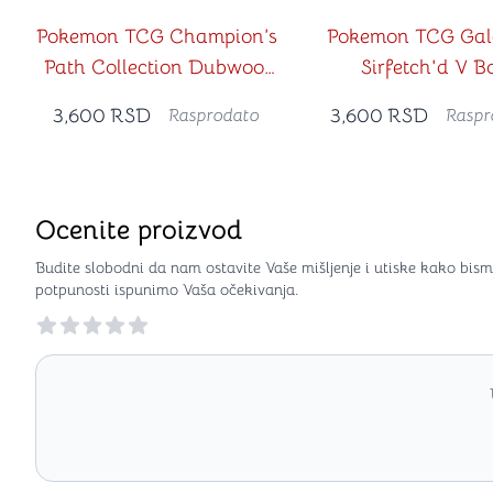
Pokemon TCG Champion’s
Pokemon TCG Gal
Path Collection Dubwool
Sirfetch'd V B
V box
3,600
RSD
3,600
RSD
Rasprodato
Raspr
Ocenite proizvod
Budite slobodni da nam ostavite Vaše mišljenje i utiske kako bism
potpunosti ispunimo Vaša očekivanja.
Reviews