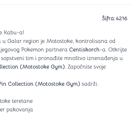
a igranje
 karte
D6 (za Jamb)
Šifra:
4216
e Kabu-a!
a u Galar region je Motostoke, kontrolisana od
 njegovog Pokemon partnera
Centiskorch
-a. Otkrijte
 sopstveni tim i pronađite mnoštvo iznenađenja u
lection (Motostoke Gym)
. Započnite svoje
in Collection (Motostoke Gym)
sadrži:
toke teretane
er pakovanja