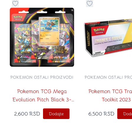
Dugme za dodavanje stvari u kategoriju omiljeno
Dugme za dodavanje 
POKEMON OSTALI PROIZVODI
POKEMON OSTALI PRO
Pokemon TCG Mega
Pokemon TCG Tra
Evolution Pitch Black 3-
Toolkit 2023
Booster Blister Binacle
2,600
RSD
6,500
RSD
Dodajte
Doda