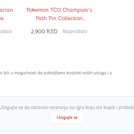
arian
Pokemon TCG Champion's
ox
Path Pin Collection
(Turffield Gym)
2,900
RSD
odato
Rasprodato
o bili u mogućnosti da poboljšamo kvalitet naših usluga i u
Ulogujte se da ostavite recenziju na igru koju ste kupili i probali
Ulogujte se