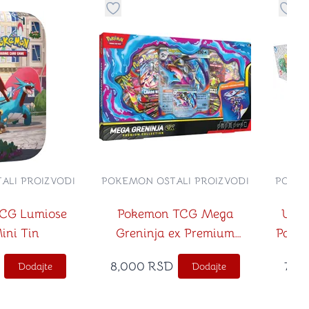
no
davanje stvari u kategoriju omiljeno
Dugme za dodavanje stvari u kategoriju
Dugm
ALI PROIZVODI
POKEMON OSTALI PROIZVODI
POKEM
CG Lumiose
Pokemon TCG Mega
Ultr
ini Tin
Greninja ex Premium
Partn
Collection
8,000
RSD
7,99
Dodajte
Dodajte