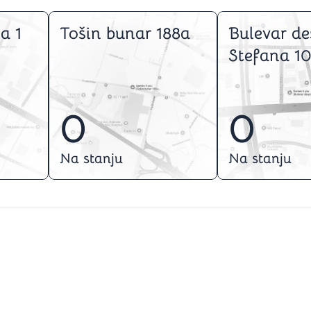
a 1
Tošin bunar 188a
Bulevar de
Stefana 10
0
0
Na stanju
Na stanju