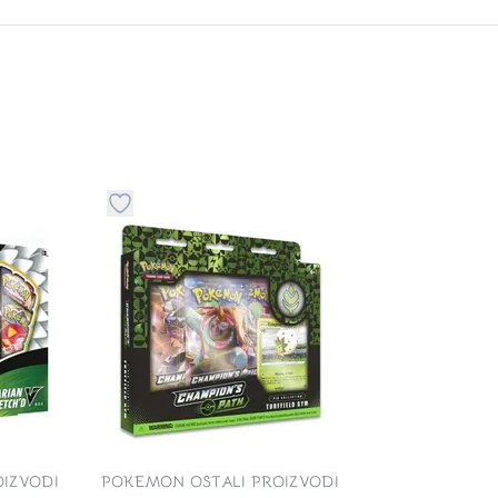
stvari u kategoriju omiljeno
Dugme za dodavanje stvari u kategoriju omilje
IZVODI
POKEMON OSTALI PROIZVODI