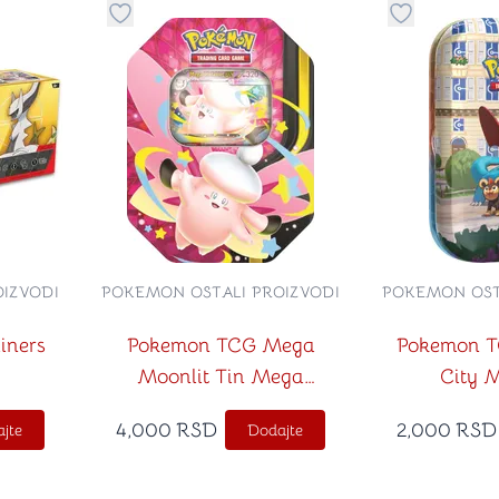
stvari u kategoriju omiljeno
Dugme za dodavanje stvari u kategoriju omilje
Dugme za do
IZVODI
POKEMON OSTALI PROIZVODI
POKEMON OST
iners
Pokemon TCG Mega
Pokemon T
Moonlit Tin Mega
City M
Clefable ex
4,000
RSD
2,000
RSD
jte
Dodajte