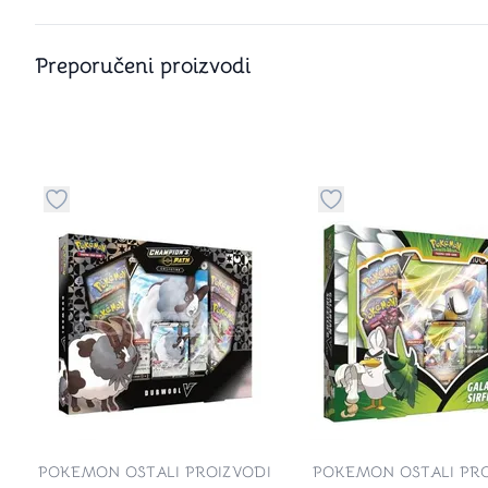
Preporučeni proizvodi
Dugme za dodavanje stvari u kategoriju omiljeno
Dugme za dodavanje 
POKEMON OSTALI PROIZVODI
POKEMON OSTALI PRO