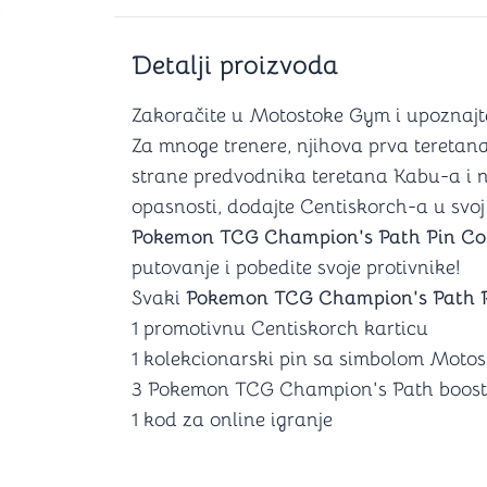
Šah
Podloge z
Domine
Zaštite za
4 u 1 igre
Kockice 
Detalji proizvoda
Backgammon (Tavla)
Kutijice
Zakoračite u Motostoke Gym i upoznajt
Za mnoge trenere, njihova prva teretan
strane predvodnika teretana Kabu-a i
nje
Mozgalice
opasnosti, dodajte Centiskorch-a u svoj
Pokemon TCG Champion's Path Pin Col
Hanayama
putovanje i pobedite svoje protivnike!
Kocke
Svaki
Pokemon TCG Champion's Path P
Ostale mozgalice
Stripovi
1 promotivnu Centiskorch karticu
1 kolekcionarski pin sa simbolom Motos
3 Pokemon TCG Champion's Path boost
1 kod za online igranje