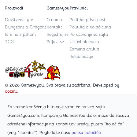
Proizvodi
Games4you
Pravilnici
Društvene igre
O nama
Politika privatnosti
Dungeons & Dragons
Kontakt
Politika o kolačićima
Igre na srpskom
Registruj se
Poručivanje sa sajta
TCG
Prijavi se
Uslovi plaćanja
Zamena artikla
Reklamacije
Games4you logo
© 2026 Games4you. Sva prava su zadržana. Developed by
oozmi
.
Za vreme korišćenja bilo koje stranice na veb-sajtu
Posetite Facebook stranicu /Games4you.rs
Games4you.com, kompanija Games4You d.o.o. može da sačuva
određene informacije na korisnikov uređaj, putem "kolačića"
Zapratite Instagram profil @games4yours
(eng. "cookies"). Pogledajte našu
polisu kolačića
.