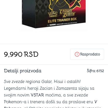
9,990
RSD
Rasprodato
Detalji proizvoda
Šifra:
6152
Sve zvezde regiona Galar, Hisui i ostalih!
Legendarni heroji
Zacian
i
Zamazenta
sijaju sa
svojim novim
VSTAR
moćima, a sve zvezde
Pokemon-a i trenera došli su da proslave eru
V