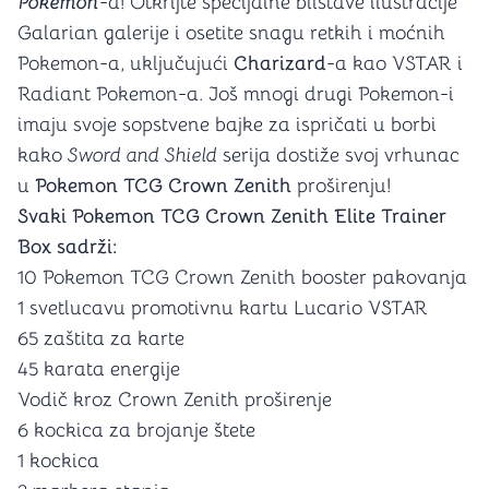
Pokemon
-a! Otkrijte specijalne blistave ilustracije
Galarian galerije i osetite snagu retkih i moćnih
Pokemon-a, uključujući
Charizard
-a kao VSTAR i
Radiant Pokemon-a. Još mnogi drugi Pokemon-i
imaju svoje sopstvene bajke za ispričati u borbi
kako
Sword and Shield
serija dostiže svoj vrhunac
u
Pokemon TCG Crown Zenith
proširenju!
Svaki Pokemon TCG Crown Zenith Elite Trainer
Box sadrži:
10 Pokemon TCG Crown Zenith booster pakovanja
1 svetlucavu promotivnu kartu Lucario VSTAR
65 zaštita za karte
45 karata energije
Vodič kroz Crown Zenith proširenje
6 kockica za brojanje štete
1 kockica