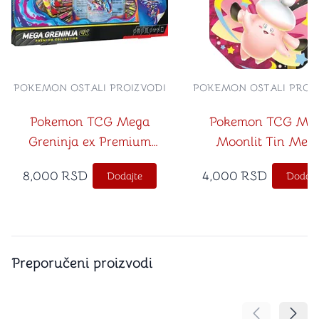
POKEMON OSTALI PROIZVODI
POKEMON OSTALI PROI
Pokemon TCG Mega
Pokemon TCG Me
Greninja ex Premium
Moonlit Tin Meg
Collection
Clefable ex
8,000
RSD
4,000
RSD
Dodajte
Dodajt
Preporučeni proizvodi