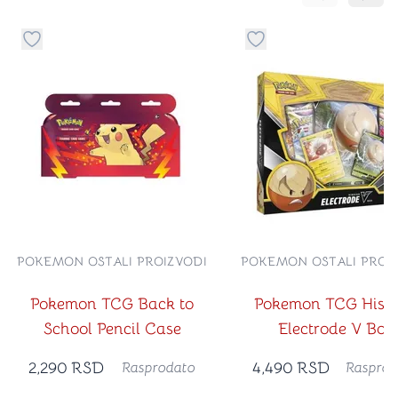
Pomeranje sa
Pomer
Dugme za dodavanje stvari u kategoriju omiljeno
Dugme za dodavanje st
POKEMON OSTALI PROIZVODI
POKEMON OSTALI PROI
Pokemon TCG Back to
Pokemon TCG Hisu
School Pencil Case
Electrode V Box
2,290
RSD
4,490
RSD
Rasprodato
Rasprod