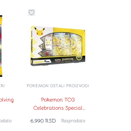
stvari u kategoriju omiljeno
Dugme za dodavanje stvari u kategoriju omilje
RI
POKEMON OSTALI PROIZVODI
olving
Pokemon TCG
r
Celebrations Special
Collection Pikachu V-
6,990
RSD
odato
Rasprodato
union