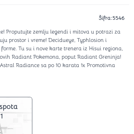
a igranje
 karte
D6 (za Jamb)
Šifra:
5546
! Proputujte zemlju legendi i mitova u potrazi za
uju prostor i vreme! Decidueye, Typhlosion i
orme. Tu su i nove karte trenera iz Hisui regiona,
novih Radiant Pokemona, poput Radiant Greninja!
 Astral Radiance sa po 10 karata 1x Promotivna
spota
1