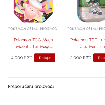
POKEMON OSTALI PROIZVODI
POKEMON OSTALI PRO
Pokemon TCG Mega
Pokemon TCG Lu
Moonlit Tin Mega
City Mini Ti
Clefable ex
4,000
RSD
2,000
RSD
Dodajte
Doda
Preporučeni proizvodi