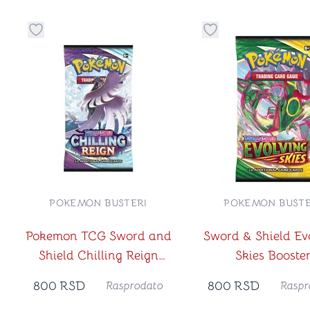
Dugme za dodavanje stvari u kategoriju omiljeno
Dugme za dodavanje 
POKEMON BUSTERI
POKEMON BUSTE
Pokemon TCG Sword and
Sword & Shield Ev
Shield Chilling Reign
Skies Booste
Booster
800
RSD
800
RSD
Rasprodato
Raspr