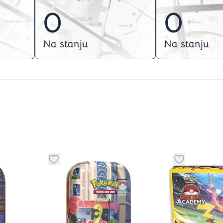
0
0
Na stanju
Na stanju
stvari u kategoriju omiljeno
Dugme za dodavanje stvari u kategoriju omilje
Dugme za do