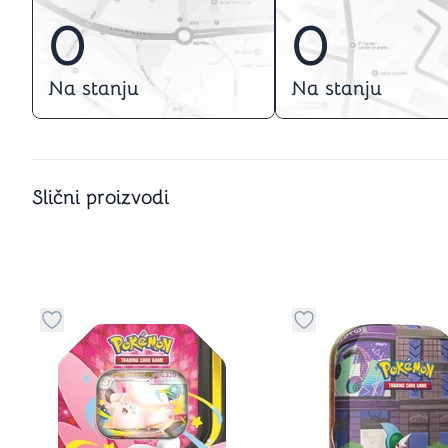
0
0
Na stanju
Na stanju
Slični proizvodi
Dugme za dodavanje stvari u kategoriju omiljeno
Dugme za dodavanje 