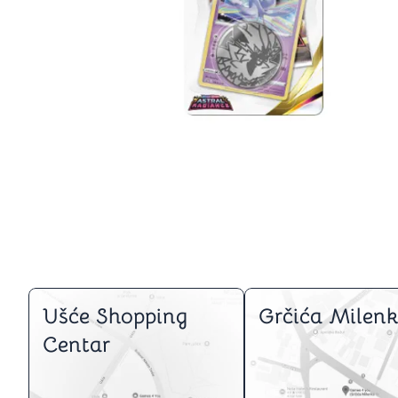
Igre na srpskom
Puzzle 1000 delova
Puzzle 2000 delova
(TCG)
Yu-Gi-Oh
Pokemon
One Piece
Riftbound
Karte za igra
Karte Bicycle
Karte Fournier
Tarot karte
Setovi za poker
Ušće Shopping
Grčića Milenk
Centar