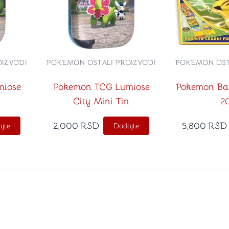
IZVODI
POKEMON OSTALI PROIZVODI
POKEMON OST
miose
Pokemon TCG Lumiose
Pokemon Ba
n
City Mini Tin
2
2,000
RSD
5,800
RSD
jte
Dodajte