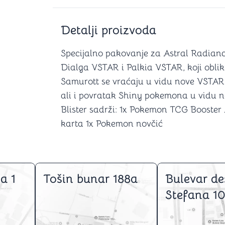
Šah
Podloge z
Domine
Zaštite za
4 u 1 igre
Kockice 
Detalji proizvoda
Backgammon (Tavla)
Kutijice
Specijalno pakovanje za Astral Radiance
Dialga VSTAR i Palkia VSTAR, koji oblik
Samurott se vraćaju u vidu nove VSTAR f
nje
Mozgalice
ali i povratak Shiny pokemona u vidu 
Blister sadrži: 1x Pokemon TCG Booster
Hanayama
karta 1x Pokemon novčić
Kocke
Ostale mozgalice
Stripovi
a 1
Tošin bunar 188a
Bulevar de
Stefana 10