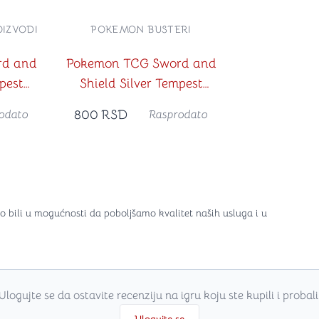
IZVODI
POKEMON BUSTERI
rd and
Pokemon TCG Sword and
pest
Shield Silver Tempest
ane
Booster Pack
800
RSD
odato
Rasprodato
ite)
o bili u mogućnosti da poboljšamo kvalitet naših usluga i u
Ulogujte se da ostavite recenziju na igru koju ste kupili i probali
Ulogujte se