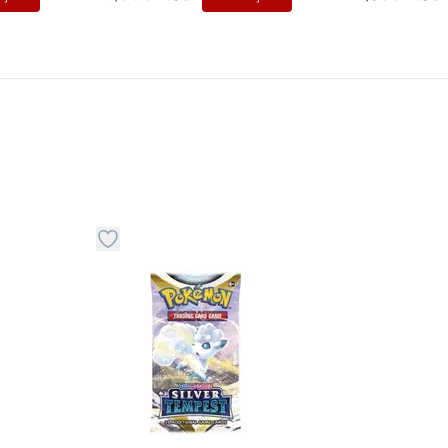
stvari u kategoriju omiljeno
Dugme za dodavanje stvari u kategoriju omilje