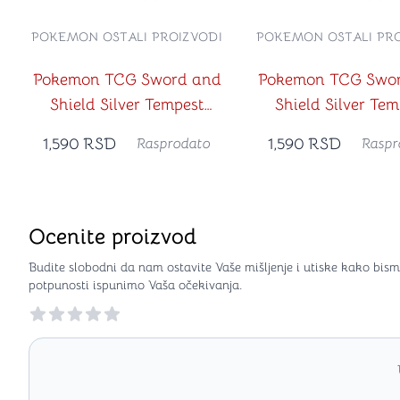
POKEMON OSTALI PROIZVODI
POKEMON OSTALI PRO
Pokemon TCG Sword and
Pokemon TCG Swo
Shield Silver Tempest
Shield Silver Tem
Premium Checklane
Premium Checkl
1,590
RSD
1,590
RSD
Rasprodato
Raspr
Blister (Ralts)
Blister (Magnem
Ocenite proizvod
Budite slobodni da nam ostavite Vaše mišljenje i utiske kako bism
potpunosti ispunimo Vaša očekivanja.
Reviews