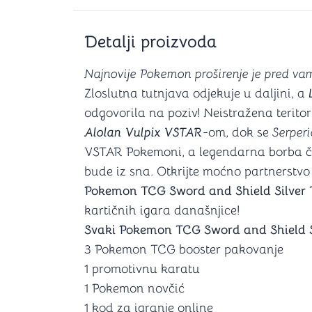
Šah
Podloge z
Domine
Zaštite za
4 u 1 igre
Kockice 
Detalji proizvoda
Backgammon (Tavla)
Kutijice
Najnovije Pokemon proširenje je pred va
Zloslutna tutnjava odjekuje u daljini, a
odgovorila na poziv! Neistražena teritor
nje
Mozgalice
Alolan Vulpix VSTAR
-om, dok se
Serperi
VSTAR Pokemoni, a legendarna borba 
Hanayama
bude iz sna. Otkrijte moćno partnerstv
Kocke
Pokemon TCG Sword and Shield Silver
Ostale mozgalice
Stripovi
kartičnih igara današnjice!
Svaki Pokemon TCG Sword and Shield S
3 Pokemon TCG booster pakovanje
1 promotivnu karatu
1 Pokemon novčić
1 kod za igranje online