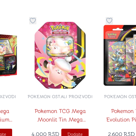
stvari u kategoriju omiljeno
Dugme za dodavanje stvari u kategoriju omilje
Dugme za do
IZVODI
POKEMON OSTALI PROIZVODI
POKEMON OST
ega
Pokemon TCG Mega
Pokemon
mium
Moonlit Tin Mega
Evolution P
Clefable ex
Booster Bli
4,000
RSD
2,600
RSD
jte
Dodajte