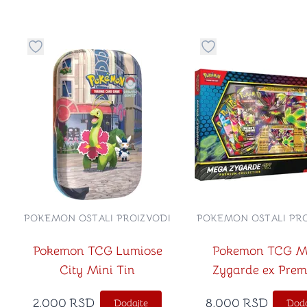
Dugme za dodavanje stvari u kategoriju omiljeno
Dugme za dodavanje 
POKEMON OSTALI PROIZVODI
POKEMON OSTALI PRO
Pokemon TCG Lumiose
Pokemon TCG M
City Mini Tin
Zygarde ex Pre
Collection
2,000
RSD
8,000
RSD
Dodajte
Doda