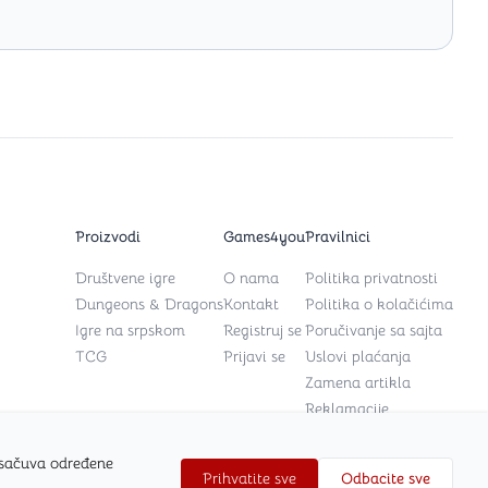
Proizvodi
Games4you
Pravilnici
Društvene igre
O nama
Politika privatnosti
Dungeons & Dragons
Kontakt
Politika o kolačićima
Igre na srpskom
Registruj se
Poručivanje sa sajta
TCG
Prijavi se
Uslovi plaćanja
Zamena artikla
Reklamacije
 sačuva određene
Prihvatite sve
Odbacite sve