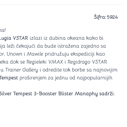
a igranje
 karte
D6 (za Jamb)
Šifra:
5924
ma!
Lugia VSTAR
izlazi iz dubina okeana kako bi
ija leži čekajući da bude istražena zajedno sa
or
,
Unown
i
Mawile
pridružuju ekspediciji kao
čeka dok se
Regieleki VMAX
i
Regidrago VSTAR
o u
Trainer Gallery
i odredite tok borbe sa najnovijim
 Tempest
proširenjem za jednu od najpopularnijih
ilver Tempest 3-Booster Blister Manaphy sadrži
: