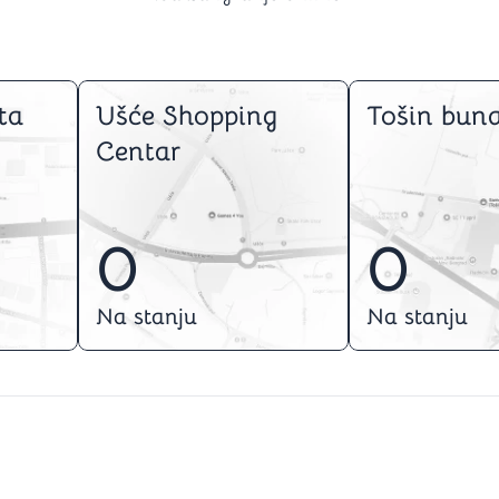
ta
Ušće Shopping
Tošin buna
Centar
0
0
Na stanju
Na stanju