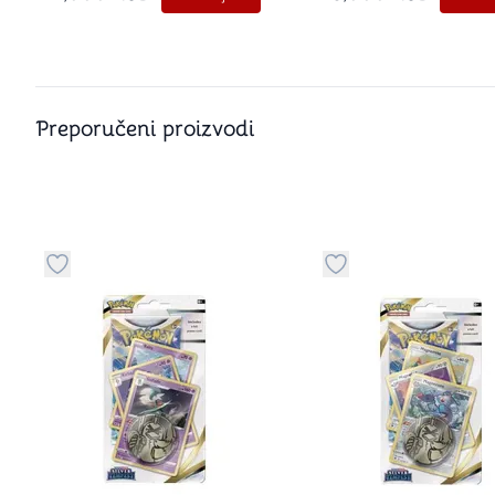
Preporučeni proizvodi
Dugme za dodavanje stvari u kategoriju omiljeno
Dugme za dodavanje 