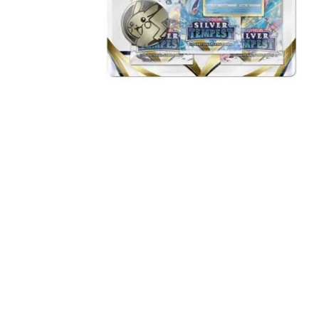
Igre na srpskom
Puzzle 1000 delova
Puzzle 2000 delova
(TCG)
Yu-Gi-Oh
Pokemon
One Piece
Riftbound
Karte za igra
Karte Bicycle
Karte Fournier
Tarot karte
Setovi za poker