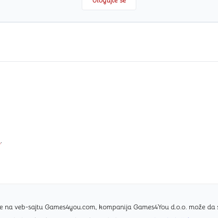
i
.
nice na veb-sajtu Games4you.com, kompanija Games4You d.o.o. može da